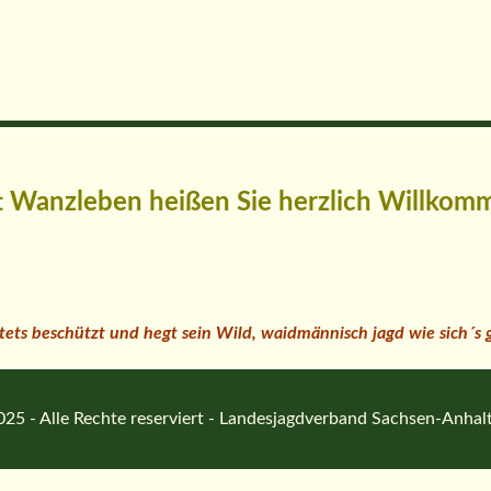
ft Wanzleben heißen Sie herzlich Willkom
 stets beschützt und hegt sein Wild, waidmännisch jagd wie sich´s
25 - Alle Rechte reserviert - Landesjagdverband Sachsen-Anhalt