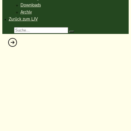
Downloads
Archiv
Zurück zum LJV
Bundesrat lehnt
Kupierverbot
von Jagdhunden