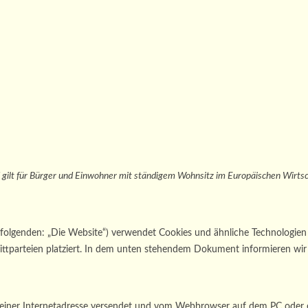
 gilt für Bürger und Einwohner mit ständigem Wohnsitz im Europäischen Wirts
folgenden: „Die Website“) verwendet Cookies und ähnliche Technologien (
tparteien platziert. In dem unten stehendem Dokument informieren wir 
ten einer Internetadresse versendet und vom Webbrowser auf dem PC oder