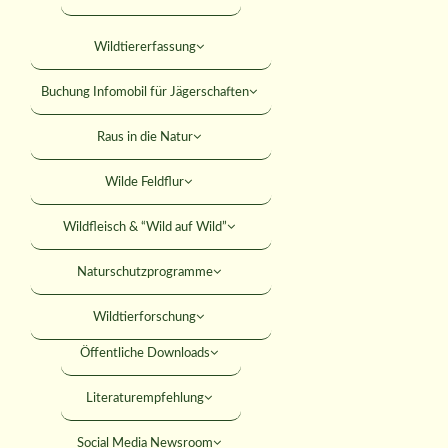
Falkner
Mitteilungsblatt
Wildtiererfassung
KONTAKT
Jagdhundewesen
Versicherungen
Buchung Infomobil für Jägerschaften
Jagdliches Schiessen
SUCHE
Rabatte
Raus in die Natur
Junge Jäger
Rechtshilfe
Wilde Feldflur
Jäger werden
MITGLIED WERDEN
Umweltbildung
Wildfleisch & “Wild auf Wild”
ANMELDEN
Förderungen
Naturschutzprogramme
Seminare
Wildtierforschung
Öffentliche Downloads
 beim LJV
Literaturempfehlung
Social Media Newsroom