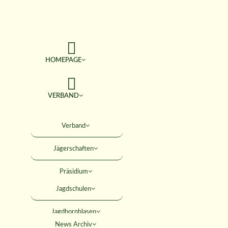
HOMEPAGE
VERBAND
TERMINE
Verband
Jägerschaften
JAGD & NATUR
Präsidium
SERVICE
Jagdschulen
Obleute
Jagdhornblasen
Geschäftsstelle
AKTIVITÄTEN
News Archiv