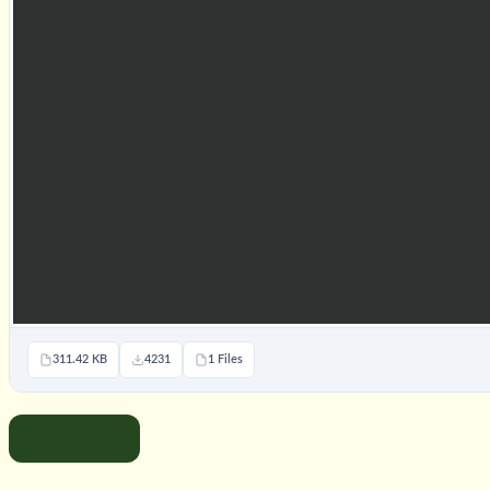
311.42 KB
4231
1 Files
Download