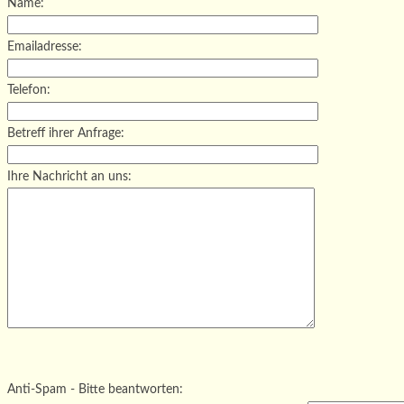
Name:
Emailadresse:
Telefon:
Betreff ihrer Anfrage:
Ihre Nachricht an uns:
Bitte lasse dieses Feld leer.
Bitte lasse dieses Feld leer.
Bitte lasse dieses Feld leer.
Anti-Spam - Bitte beantworten: