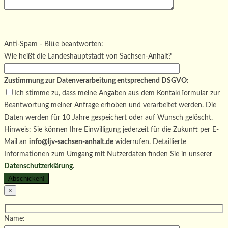
Bitte lasse dieses Feld leer.
Bitte lasse dieses Feld leer.
Bitte lasse dieses Feld leer.
Anti-Spam - Bitte beantworten:
Wie heißt die Landeshauptstadt von Sachsen-Anhalt?
Zustimmung zur Datenverarbeitung entsprechend DSGVO:
Ich stimme zu, dass meine Angaben aus dem Kontaktformular zur
Beantwortung meiner Anfrage erhoben und verarbeitet werden. Die
Daten werden für 10 Jahre gespeichert oder auf Wunsch gelöscht.
Hinweis: Sie können Ihre Einwilligung jederzeit für die Zukunft per E-
Mail an
info@ljv-sachsen-anhalt.de
widerrufen. Detaillierte
Informationen zum Umgang mit Nutzerdaten finden Sie in unserer
Datenschutzerklärung
.
×
Name: