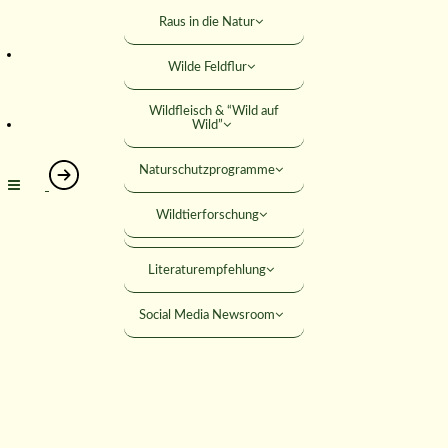
SUCHE
Rabatte
Junge Jäger
Raus in die Natur
Rechtshilfe
Jäger werden
Wilde Feldflur
MITGLIED WERDEN
Umweltbildung
Wildfleisch & “Wild auf
ANMELDEN
Wild”
Förderungen
Naturschutzprogramme
Seminare
Wildtierforschung
Öffentliche Downloads
Versicherungen
Literaturempfehlung
Social Media Newsroom