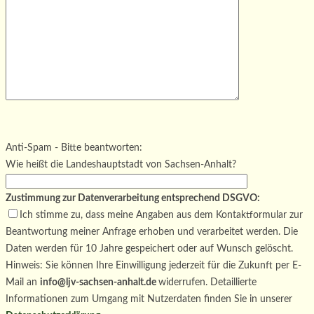
Bitte lasse dieses Feld leer.
Bitte lasse dieses Feld leer.
Bitte lasse dieses Feld leer.
Anti-Spam - Bitte beantworten:
Wie heißt die Landeshauptstadt von Sachsen-Anhalt?
Zustimmung zur Datenverarbeitung entsprechend DSGVO:
Ich stimme zu, dass meine Angaben aus dem Kontaktformular zur
Beantwortung meiner Anfrage erhoben und verarbeitet werden. Die
Daten werden für 10 Jahre gespeichert oder auf Wunsch gelöscht.
Hinweis: Sie können Ihre Einwilligung jederzeit für die Zukunft per E-
Mail an
info@ljv-sachsen-anhalt.de
widerrufen. Detaillierte
Informationen zum Umgang mit Nutzerdaten finden Sie in unserer