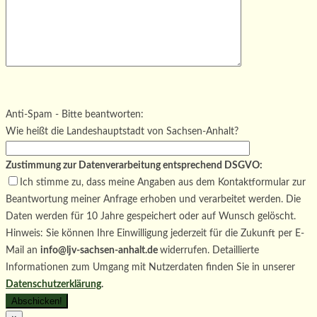
Bitte lasse dieses Feld leer.
Bitte lasse dieses Feld leer.
Bitte lasse dieses Feld leer.
Anti-Spam - Bitte beantworten:
Wie heißt die Landeshauptstadt von Sachsen-Anhalt?
Zustimmung zur Datenverarbeitung entsprechend DSGVO:
Ich stimme zu, dass meine Angaben aus dem Kontaktformular zur
Beantwortung meiner Anfrage erhoben und verarbeitet werden. Die
Daten werden für 10 Jahre gespeichert oder auf Wunsch gelöscht.
Hinweis: Sie können Ihre Einwilligung jederzeit für die Zukunft per E-
Mail an
info@ljv-sachsen-anhalt.de
widerrufen. Detaillierte
Informationen zum Umgang mit Nutzerdaten finden Sie in unserer
Datenschutzerklärung
.