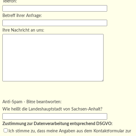
Telefon:
Betreff ihrer Anfrage:
Ihre Nachricht an uns:
Bitte lasse dieses Feld leer.
Bitte lasse dieses Feld leer.
Bitte lasse dieses Feld leer.
Anti-Spam - Bitte beantworten:
Wie heißt die Landeshauptstadt von Sachsen-Anhalt?
Zustimmung zur Datenverarbeitung entsprechend DSGVO:
Ich stimme zu, dass meine Angaben aus dem Kontaktformular zur