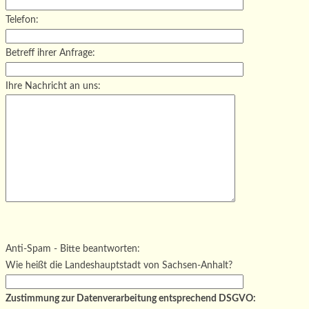
Telefon:
Betreff ihrer Anfrage:
Ihre Nachricht an uns:
Bitte lasse dieses Feld leer.
Bitte lasse dieses Feld leer.
Bitte lasse dieses Feld leer.
Anti-Spam - Bitte beantworten:
Wie heißt die Landeshauptstadt von Sachsen-Anhalt?
Zustimmung zur Datenverarbeitung entsprechend DSGVO: