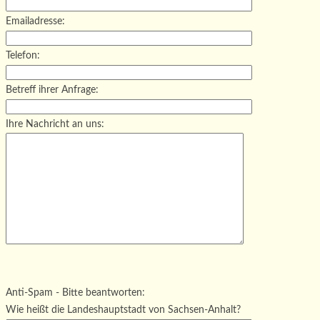
Emailadresse:
Telefon:
Betreff ihrer Anfrage:
Ihre Nachricht an uns:
Bitte lasse dieses Feld leer.
Bitte lasse dieses Feld leer.
Bitte lasse dieses Feld leer.
Anti-Spam - Bitte beantworten:
Wie heißt die Landeshauptstadt von Sachsen-Anhalt?