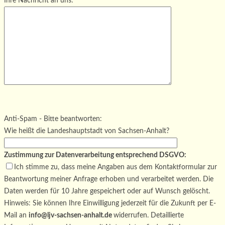
Ihre Nachricht an uns:
Bitte lasse dieses Feld leer.
Bitte lasse dieses Feld leer.
Bitte lasse dieses Feld leer.
Anti-Spam - Bitte beantworten:
Wie heißt die Landeshauptstadt von Sachsen-Anhalt?
Zustimmung zur Datenverarbeitung entsprechend DSGVO:
Ich stimme zu, dass meine Angaben aus dem Kontaktformular zur
Beantwortung meiner Anfrage erhoben und verarbeitet werden. Die
Daten werden für 10 Jahre gespeichert oder auf Wunsch gelöscht.
Hinweis: Sie können Ihre Einwilligung jederzeit für die Zukunft per E-
Mail an
info@ljv-sachsen-anhalt.de
widerrufen. Detaillierte