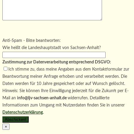
Bitte lasse dieses Feld leer.
Bitte lasse dieses Feld leer.
Bitte lasse dieses Feld leer.
Anti-Spam - Bitte beantworten:
Wie heißt die Landeshauptstadt von Sachsen-Anhalt?
Zustimmung zur Datenverarbeitung entsprechend DSGVO:
Ich stimme zu, dass meine Angaben aus dem Kontaktformular zur
Beantwortung meiner Anfrage erhoben und verarbeitet werden. Die
Daten werden für 10 Jahre gespeichert oder auf Wunsch gelöscht.
Hinweis: Sie können Ihre Einwilligung jederzeit für die Zukunft per E-
Mail an
info@ljv-sachsen-anhalt.de
widerrufen. Detaillierte
Informationen zum Umgang mit Nutzerdaten finden Sie in unserer
Datenschutzerklärung
.
×