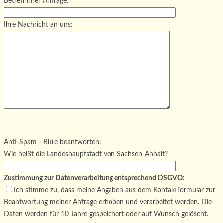
Betreff ihrer Anfrage:
Ihre Nachricht an uns:
Bitte lasse dieses Feld leer.
Bitte lasse dieses Feld leer.
Bitte lasse dieses Feld leer.
Anti-Spam - Bitte beantworten:
Wie heißt die Landeshauptstadt von Sachsen-Anhalt?
Zustimmung zur Datenverarbeitung entsprechend DSGVO:
Ich stimme zu, dass meine Angaben aus dem Kontaktformular zur
Beantwortung meiner Anfrage erhoben und verarbeitet werden. Die
Daten werden für 10 Jahre gespeichert oder auf Wunsch gelöscht.