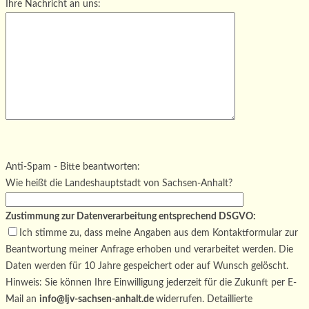
Ihre Nachricht an uns:
Bitte lasse dieses Feld leer.
Bitte lasse dieses Feld leer.
Bitte lasse dieses Feld leer.
Anti-Spam - Bitte beantworten:
Wie heißt die Landeshauptstadt von Sachsen-Anhalt?
Zustimmung zur Datenverarbeitung entsprechend DSGVO:
Ich stimme zu, dass meine Angaben aus dem Kontaktformular zur
Beantwortung meiner Anfrage erhoben und verarbeitet werden. Die
Daten werden für 10 Jahre gespeichert oder auf Wunsch gelöscht.
Hinweis: Sie können Ihre Einwilligung jederzeit für die Zukunft per E-
Mail an
info@ljv-sachsen-anhalt.de
widerrufen. Detaillierte