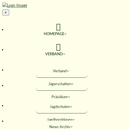
×
HOMEPAGE
VERBAND
TERMINE
Verband
Jägerschaften
JAGD & NATUR
Präsidium
SERVICE
Jagdschulen
Obleute
Jagdhornblasen
Geschäftsstelle
AKTIVITÄTEN
News Archiv