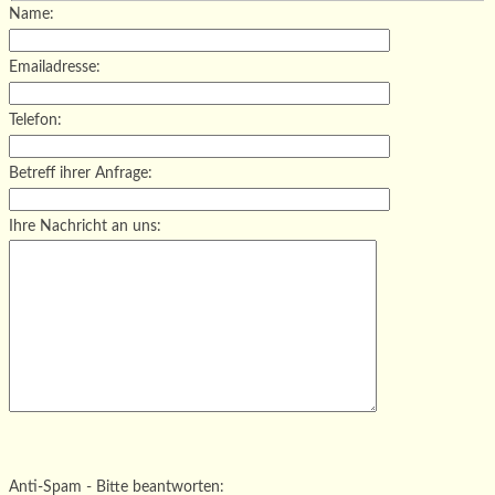
Name:
Emailadresse:
Telefon:
Betreff ihrer Anfrage:
Ihre Nachricht an uns:
Bitte lasse dieses Feld leer.
Bitte lasse dieses Feld leer.
Bitte lasse dieses Feld leer.
Anti-Spam - Bitte beantworten: