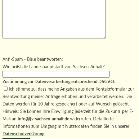
Bitte lasse dieses Feld leer.
Bitte lasse dieses Feld leer.
Bitte lasse dieses Feld leer.
Anti-Spam - Bitte beantworten:
Wie heißt die Landeshauptstadt von Sachsen-Anhalt?
Zustimmung zur Datenverarbeitung entsprechend DSGVO:
Ich stimme zu, dass meine Angaben aus dem Kontaktformular zur
Beantwortung meiner Anfrage erhoben und verarbeitet werden. Die
Daten werden für 10 Jahre gespeichert oder auf Wunsch gelöscht.
Hinweis: Sie können Ihre Einwilligung jederzeit für die Zukunft per E-
Mail an
info@ljv-sachsen-anhalt.de
widerrufen. Detaillierte
Informationen zum Umgang mit Nutzerdaten finden Sie in unserer
Datenschutzerklärung
.