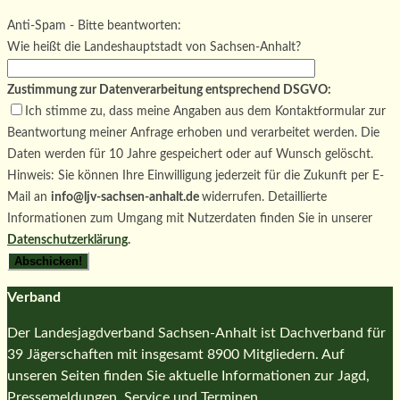
Bitte lasse dieses Feld leer.
Bitte lasse dieses Feld leer.
Anti-Spam - Bitte beantworten:
Wie heißt die Landeshauptstadt von Sachsen-Anhalt?
Zustimmung zur Datenverarbeitung entsprechend DSGVO:
Ich stimme zu, dass meine Angaben aus dem Kontaktformular zur
Beantwortung meiner Anfrage erhoben und verarbeitet werden. Die
Daten werden für 10 Jahre gespeichert oder auf Wunsch gelöscht.
Hinweis: Sie können Ihre Einwilligung jederzeit für die Zukunft per E-
Mail an
info@ljv-sachsen-anhalt.de
widerrufen. Detaillierte
Informationen zum Umgang mit Nutzerdaten finden Sie in unserer
Datenschutzerklärung
.
Verband
Der Landesjagdverband Sachsen-Anhalt ist Dachverband für
39 Jägerschaften mit insgesamt 8900 Mitgliedern. Auf
unseren Seiten finden Sie aktuelle Informationen zur Jagd,
Pressemeldungen, Service und Terminen.