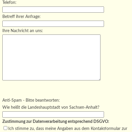
Telefon:
Betreff ihrer Anfrage:
Ihre Nachricht an uns:
Bitte lasse dieses Feld leer.
Bitte lasse dieses Feld leer.
Bitte lasse dieses Feld leer.
Anti-Spam - Bitte beantworten:
Wie heißt die Landeshauptstadt von Sachsen-Anhalt?
Zustimmung zur Datenverarbeitung entsprechend DSGVO:
Ich stimme zu, dass meine Angaben aus dem Kontaktformular zur