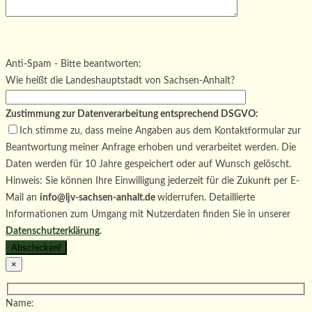
Bitte lasse dieses Feld leer.
Bitte lasse dieses Feld leer.
Bitte lasse dieses Feld leer.
Anti-Spam - Bitte beantworten:
Wie heißt die Landeshauptstadt von Sachsen-Anhalt?
Zustimmung zur Datenverarbeitung entsprechend DSGVO:
Ich stimme zu, dass meine Angaben aus dem Kontaktformular zur
Beantwortung meiner Anfrage erhoben und verarbeitet werden. Die
Daten werden für 10 Jahre gespeichert oder auf Wunsch gelöscht.
Hinweis: Sie können Ihre Einwilligung jederzeit für die Zukunft per E-
Mail an
info@ljv-sachsen-anhalt.de
widerrufen. Detaillierte
Informationen zum Umgang mit Nutzerdaten finden Sie in unserer
Datenschutzerklärung
.
×
Name: