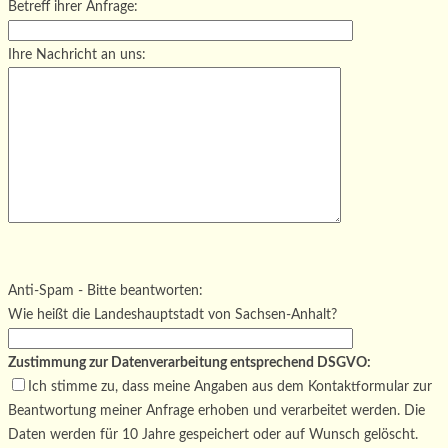
Betreff ihrer Anfrage:
Ihre Nachricht an uns:
Bitte lasse dieses Feld leer.
Bitte lasse dieses Feld leer.
Bitte lasse dieses Feld leer.
Anti-Spam - Bitte beantworten:
Wie heißt die Landeshauptstadt von Sachsen-Anhalt?
Zustimmung zur Datenverarbeitung entsprechend DSGVO:
Ich stimme zu, dass meine Angaben aus dem Kontaktformular zur
Beantwortung meiner Anfrage erhoben und verarbeitet werden. Die
Daten werden für 10 Jahre gespeichert oder auf Wunsch gelöscht.