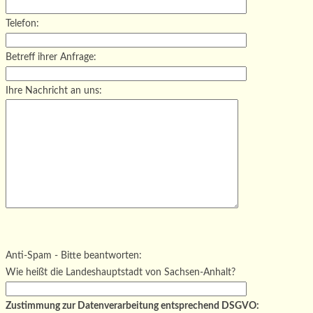
Telefon:
Betreff ihrer Anfrage:
Ihre Nachricht an uns:
Bitte lasse dieses Feld leer.
Bitte lasse dieses Feld leer.
Bitte lasse dieses Feld leer.
Anti-Spam - Bitte beantworten:
Wie heißt die Landeshauptstadt von Sachsen-Anhalt?
Zustimmung zur Datenverarbeitung entsprechend DSGVO: