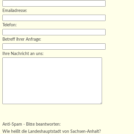
Emailadresse:
Telefon:
Betreff ihrer Anfrage:
Ihre Nachricht an uns:
Bitte lasse dieses Feld leer.
Bitte lasse dieses Feld leer.
Bitte lasse dieses Feld leer.
Anti-Spam - Bitte beantworten:
Wie heißt die Landeshauptstadt von Sachsen-Anhalt?