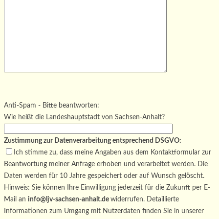
Bitte lasse dieses Feld leer.
Bitte lasse dieses Feld leer.
Bitte lasse dieses Feld leer.
Anti-Spam - Bitte beantworten:
Wie heißt die Landeshauptstadt von Sachsen-Anhalt?
Zustimmung zur Datenverarbeitung entsprechend DSGVO:
Ich stimme zu, dass meine Angaben aus dem Kontaktformular zur
Beantwortung meiner Anfrage erhoben und verarbeitet werden. Die
Daten werden für 10 Jahre gespeichert oder auf Wunsch gelöscht.
Hinweis: Sie können Ihre Einwilligung jederzeit für die Zukunft per E-
Mail an
info@ljv-sachsen-anhalt.de
widerrufen. Detaillierte
Informationen zum Umgang mit Nutzerdaten finden Sie in unserer