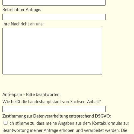
Betreff ihrer Anfrage:
Ihre Nachricht an uns:
Bitte lasse dieses Feld leer.
Bitte lasse dieses Feld leer.
Bitte lasse dieses Feld leer.
Anti-Spam - Bitte beantworten:
Wie heißt die Landeshauptstadt von Sachsen-Anhalt?
Zustimmung zur Datenverarbeitung entsprechend DSGVO:
Ich stimme zu, dass meine Angaben aus dem Kontaktformular zur
Beantwortung meiner Anfrage erhoben und verarbeitet werden. Die