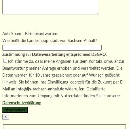
Bitte lasse dieses Feld leer.
Bitte lasse dieses Feld leer.
Bitte lasse dieses Feld leer.
Anti-Spam - Bitte beantworten:
Wie heißt die Landeshauptstadt von Sachsen-Anhalt?
Zustimmung zur Datenverarbeitung entsprechend DSGVO:
Ich stimme zu, dass meine Angaben aus dem Kontaktformular zur
Beantwortung meiner Anfrage erhoben und verarbeitet werden. Die
Daten werden für 10 Jahre gespeichert oder auf Wunsch gelöscht.
Hinweis: Sie können Ihre Einwilligung jederzeit für die Zukunft per E-
Mail an
info@ljv-sachsen-anhalt.de
widerrufen. Detaillierte
Informationen zum Umgang mit Nutzerdaten finden Sie in unserer
Datenschutzerklärung
.
×