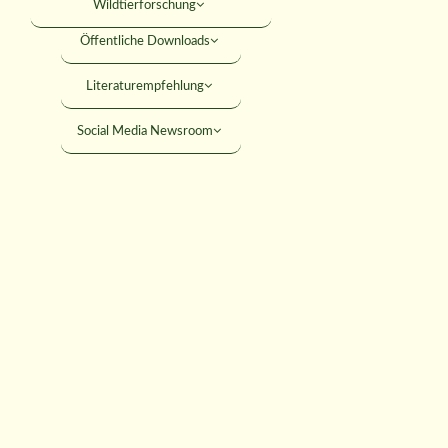
Wildtierforschung
Öffentliche Downloads
t inneren Zeilen IN
Literaturempfehlung
Social Media Newsroom