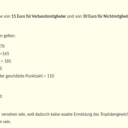
he von
15 Euro für Verbandsmitglieder
und von
30 Euro für Nichtmitglied
n gelten:
170
 >165
 > 185
05
er geschätzte Punktzahl > 110
d:
 versehen sein, weil dadurch keine exakte Ermittlung des Trophäengewicht
 sein.