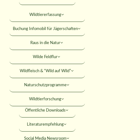
Falkner
Mitteilungsblatt
Wildtiererfassung
KONTAKT
Jagdhundewesen
Versicherungen
Buchung Infomobil für Jägerschaften
Jagdliches Schiessen
SUCHE
Rabatte
Raus in die Natur
Junge Jäger
Rechtshilfe
Wilde Feldflur
Jäger werden
MITGLIED WERDEN
Umweltbildung
Wildfleisch & “Wild auf Wild”
ANMELDEN
Förderungen
Naturschutzprogramme
Seminare
Wildtierforschung
Öffentliche Downloads
8. Landestrophäe
Literaturempfehlung
Social Media Newsroom