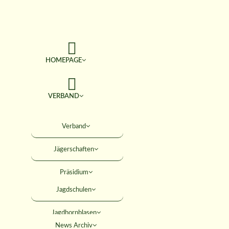
HOMEPAGE
VERBAND
TERMINE
Verband
Jägerschaften
JAGD & NATUR
Präsidium
SERVICE
Jagdschulen
Obleute
Jagdhornblasen
Geschäftsstelle
AKTIVITÄTEN
News Archiv