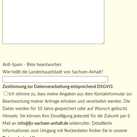
Bitte lasse dieses Feld leer.
Bitte lasse dieses Feld leer.
Bitte lasse dieses Feld leer.
Anti-Spam - Bitte beantworten:
Wie heißt die Landeshauptstadt von Sachsen-Anhalt?
Zustimmung zur Datenverarbeitung entsprechend DSGVO:
Ich stimme zu, dass meine Angaben aus dem Kontaktformular zur
Beantwortung meiner Anfrage erhoben und verarbeitet werden. Die
Daten werden für 10 Jahre gespeichert oder auf Wunsch gelöscht.
Hinweis: Sie können Ihre Einwilligung jederzeit für die Zukunft per E-
Mail an
info@ljv-sachsen-anhalt.de
widerrufen. Detaillierte
Informationen zum Umgang mit Nutzerdaten finden Sie in unserer