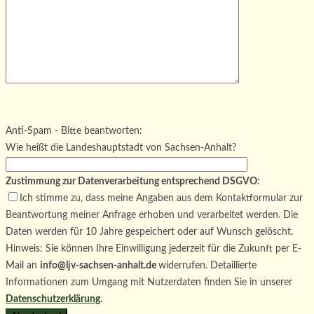
Bitte lasse dieses Feld leer.
Bitte lasse dieses Feld leer.
Bitte lasse dieses Feld leer.
Anti-Spam - Bitte beantworten:
Wie heißt die Landeshauptstadt von Sachsen-Anhalt?
Zustimmung zur Datenverarbeitung entsprechend DSGVO:
Ich stimme zu, dass meine Angaben aus dem Kontaktformular zur
Beantwortung meiner Anfrage erhoben und verarbeitet werden. Die
Daten werden für 10 Jahre gespeichert oder auf Wunsch gelöscht.
Hinweis: Sie können Ihre Einwilligung jederzeit für die Zukunft per E-
Mail an
info@ljv-sachsen-anhalt.de
widerrufen. Detaillierte
Informationen zum Umgang mit Nutzerdaten finden Sie in unserer
Datenschutzerklärung
.