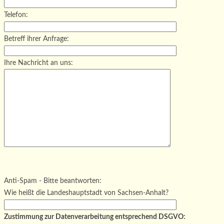
Telefon:
Betreff ihrer Anfrage:
Ihre Nachricht an uns:
Bitte lasse dieses Feld leer.
Bitte lasse dieses Feld leer.
Bitte lasse dieses Feld leer.
Anti-Spam - Bitte beantworten:
Wie heißt die Landeshauptstadt von Sachsen-Anhalt?
Zustimmung zur Datenverarbeitung entsprechend DSGVO: