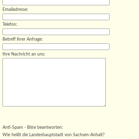
Emailadresse:
Telefon:
Betreff ihrer Anfrage:
Ihre Nachricht an uns:
Bitte lasse dieses Feld leer.
Bitte lasse dieses Feld leer.
Bitte lasse dieses Feld leer.
Anti-Spam - Bitte beantworten:
Wie heißt die Landeshauptstadt von Sachsen-Anhalt?