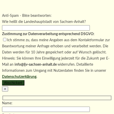
Bitte lasse dieses Feld leer.
Bitte lasse dieses Feld leer.
Bitte lasse dieses Feld leer.
Anti-Spam - Bitte beantworten:
Wie heißt die Landeshauptstadt von Sachsen-Anhalt?
Zustimmung zur Datenverarbeitung entsprechend DSGVO:
Ich stimme zu, dass meine Angaben aus dem Kontaktformular zur
Beantwortung meiner Anfrage erhoben und verarbeitet werden. Die
Daten werden für 10 Jahre gespeichert oder auf Wunsch gelöscht.
Hinweis: Sie können Ihre Einwilligung jederzeit für die Zukunft per E-
Mail an
info@ljv-sachsen-anhalt.de
widerrufen. Detaillierte
Informationen zum Umgang mit Nutzerdaten finden Sie in unserer
Datenschutzerklärung
.
×
Name: