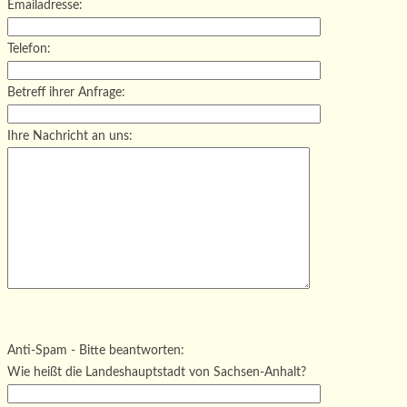
Emailadresse:
Telefon:
Betreff ihrer Anfrage:
Ihre Nachricht an uns:
Bitte lasse dieses Feld leer.
Bitte lasse dieses Feld leer.
Bitte lasse dieses Feld leer.
Anti-Spam - Bitte beantworten:
Wie heißt die Landeshauptstadt von Sachsen-Anhalt?