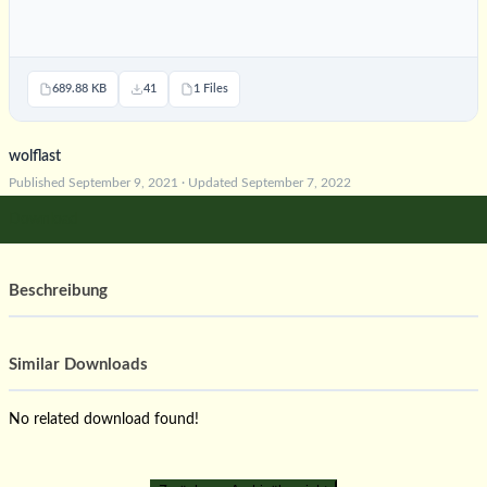
689.88 KB
41
1 Files
wolflast
Published September 9, 2021 · Updated September 7, 2022
Download
Beschreibung
Similar Downloads
No related download found!