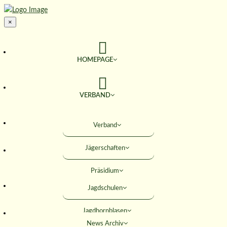
×
HOMEPAGE
VERBAND
TERMINE
Verband
Jägerschaften
JAGD & NATUR
Präsidium
SERVICE
Jagdschulen
Obleute
Jagdhornblasen
Geschäftsstelle
AKTIVITÄTEN
News Archiv