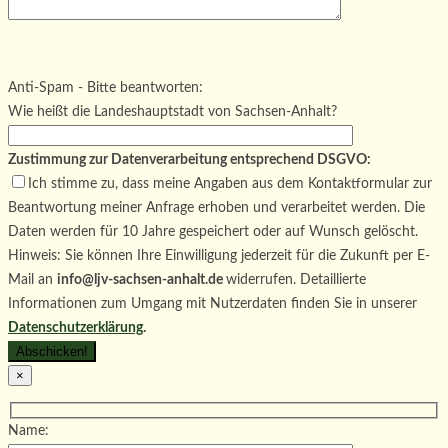
Bitte lasse dieses Feld leer.
Bitte lasse dieses Feld leer.
Bitte lasse dieses Feld leer.
Anti-Spam - Bitte beantworten:
Wie heißt die Landeshauptstadt von Sachsen-Anhalt?
Zustimmung zur Datenverarbeitung entsprechend DSGVO:
Ich stimme zu, dass meine Angaben aus dem Kontaktformular zur
Beantwortung meiner Anfrage erhoben und verarbeitet werden. Die
Daten werden für 10 Jahre gespeichert oder auf Wunsch gelöscht.
Hinweis: Sie können Ihre Einwilligung jederzeit für die Zukunft per E-
Mail an
info@ljv-sachsen-anhalt.de
widerrufen. Detaillierte
Informationen zum Umgang mit Nutzerdaten finden Sie in unserer
Datenschutzerklärung
.
×
Name: