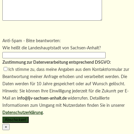
Bitte lasse dieses Feld leer.
Bitte lasse dieses Feld leer.
Bitte lasse dieses Feld leer.
Anti-Spam - Bitte beantworten:
Wie heißt die Landeshauptstadt von Sachsen-Anhalt?
Zustimmung zur Datenverarbeitung entsprechend DSGVO:
Ich stimme zu, dass meine Angaben aus dem Kontaktformular zur
Beantwortung meiner Anfrage erhoben und verarbeitet werden. Die
Daten werden für 10 Jahre gespeichert oder auf Wunsch gelöscht.
Hinweis: Sie können Ihre Einwilligung jederzeit für die Zukunft per E-
Mail an
info@ljv-sachsen-anhalt.de
widerrufen. Detaillierte
Informationen zum Umgang mit Nutzerdaten finden Sie in unserer
Datenschutzerklärung
.
×