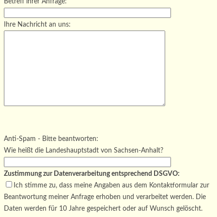
Betreff ihrer Anfrage:
Ihre Nachricht an uns:
Bitte lasse dieses Feld leer.
Bitte lasse dieses Feld leer.
Bitte lasse dieses Feld leer.
Anti-Spam - Bitte beantworten:
Wie heißt die Landeshauptstadt von Sachsen-Anhalt?
Zustimmung zur Datenverarbeitung entsprechend DSGVO:
Ich stimme zu, dass meine Angaben aus dem Kontaktformular zur
Beantwortung meiner Anfrage erhoben und verarbeitet werden. Die
Daten werden für 10 Jahre gespeichert oder auf Wunsch gelöscht.