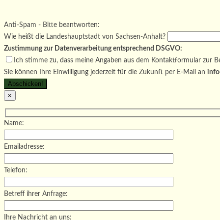
Bitte lasse dieses Feld leer.
Bitte lasse dieses Feld leer.
Bitte lasse dieses Feld leer.
Anti-Spam - Bitte beantworten:
Wie heißt die Landeshauptstadt von Sachsen-Anhalt?
Zustimmung zur Datenverarbeitung entsprechend DSGVO:
Ich stimme zu, dass meine Angaben aus dem Kontaktformular zur Be
Sie können Ihre Einwilligung jederzeit für die Zukunft per E-Mail an
info
×
Name:
Emailadresse:
Telefon:
Betreff ihrer Anfrage:
Ihre Nachricht an uns: