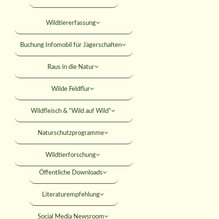
Falkner
Mitteilungsblatt
Wildtiererfassung
KONTAKT
Jagdhundewesen
Versicherungen
Buchung Infomobil für Jägerschaften
Jagdliches Schiessen
SUCHE
Rabatte
Raus in die Natur
Junge Jäger
Rechtshilfe
Wilde Feldflur
Jäger werden
MITGLIED WERDEN
Umweltbildung
Wildfleisch & “Wild auf Wild”
ANMELDEN
Förderungen
Naturschutzprogramme
Seminare
Wildtierforschung
Öffentliche Downloads
Tierarztkosten & 
Literaturempfehlung
Social Media Newsroom