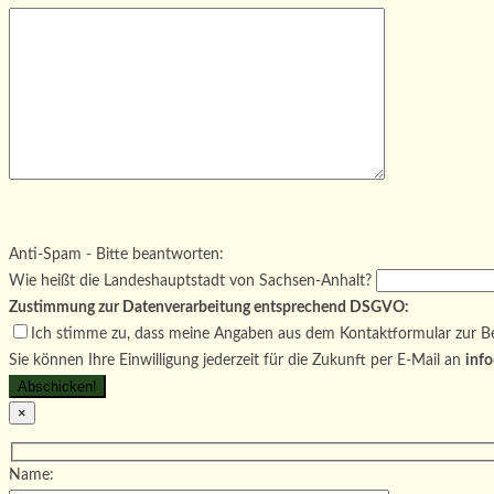
Bitte lasse dieses Feld leer.
Bitte lasse dieses Feld leer.
Bitte lasse dieses Feld leer.
Anti-Spam - Bitte beantworten:
Wie heißt die Landeshauptstadt von Sachsen-Anhalt?
Zustimmung zur Datenverarbeitung entsprechend DSGVO:
Ich stimme zu, dass meine Angaben aus dem Kontaktformular zur Be
Sie können Ihre Einwilligung jederzeit für die Zukunft per E-Mail an
info
×
Name: