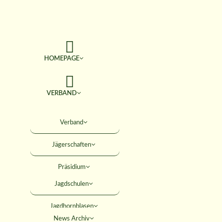
HOMEPAGE
VERBAND
TERMINE
Verband
Jägerschaften
JAGD & NATUR
Präsidium
SERVICE
Jagdschulen
Obleute
Jagdhornblasen
Geschäftsstelle
AKTIVITÄTEN
News Archiv