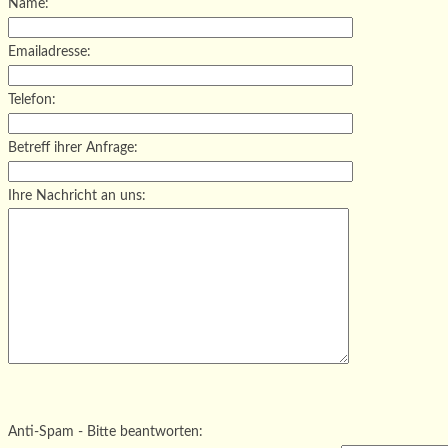
Name:
Emailadresse:
Telefon:
Betreff ihrer Anfrage:
Ihre Nachricht an uns:
Bitte lasse dieses Feld leer.
Bitte lasse dieses Feld leer.
Bitte lasse dieses Feld leer.
Anti-Spam - Bitte beantworten: