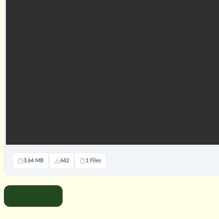
3.64 MB
642
1 Files
Download