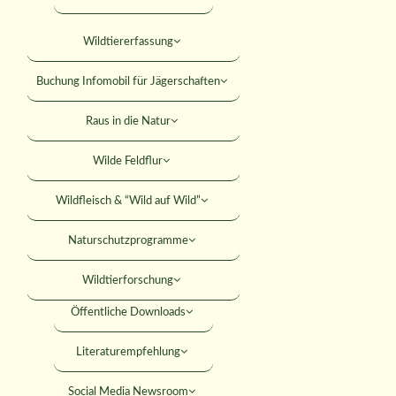
Falkner
Mitteilungsblatt
Wildtiererfassung
KONTAKT
Jagdhundewesen
Versicherungen
Buchung Infomobil für Jägerschaften
Jagdliches Schiessen
SUCHE
Rabatte
Raus in die Natur
Junge Jäger
Rechtshilfe
Wilde Feldflur
Jäger werden
MITGLIED WERDEN
Umweltbildung
Wildfleisch & “Wild auf Wild”
ANMELDEN
Förderungen
Naturschutzprogramme
Seminare
Wildtierforschung
Öffentliche Downloads
abe 02/2021
Literaturempfehlung
Social Media Newsroom