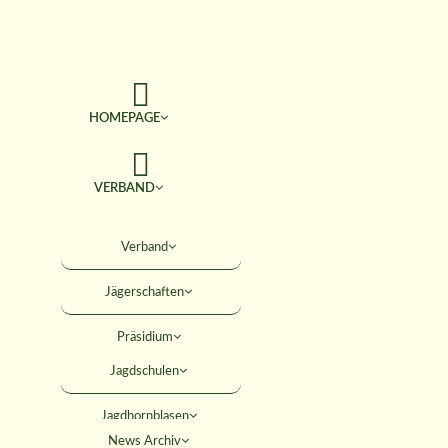
HOMEPAGE
VERBAND
TERMINE
Verband
Jägerschaften
JAGD & NATUR
Präsidium
SERVICE
Jagdschulen
Obleute
Jagdhornblasen
Geschäftsstelle
AKTIVITÄTEN
News Archiv