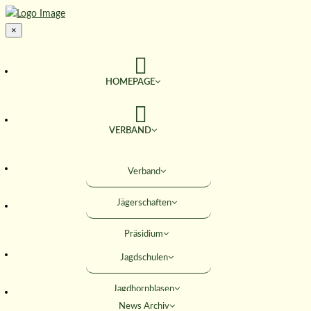
×
HOMEPAGE
VERBAND
TERMINE
Verband
Jägerschaften
JAGD & NATUR
Präsidium
SERVICE
Jagdschulen
Obleute
Jagdhornblasen
Geschäftsstelle
AKTIVITÄTEN
News Archiv