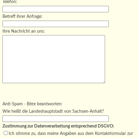
Telefon:
Betreff ihrer Anfrage:
Ihre Nachricht an uns:
Bitte lasse dieses Feld leer.
Bitte lasse dieses Feld leer.
Bitte lasse dieses Feld leer.
Anti-Spam - Bitte beantworten:
Wie heißt die Landeshauptstadt von Sachsen-Anhalt?
Zustimmung zur Datenverarbeitung entsprechend DSGVO:
Ich stimme zu, dass meine Angaben aus dem Kontaktformular zur