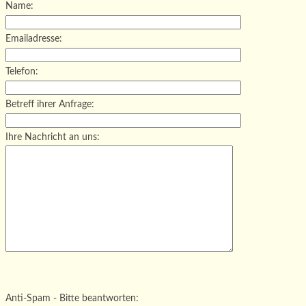
Name:
Emailadresse:
Telefon:
Betreff ihrer Anfrage:
Ihre Nachricht an uns:
Bitte lasse dieses Feld leer.
Bitte lasse dieses Feld leer.
Bitte lasse dieses Feld leer.
Anti-Spam - Bitte beantworten: