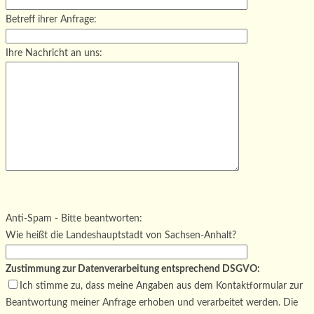
Betreff ihrer Anfrage:
Ihre Nachricht an uns:
Bitte lasse dieses Feld leer.
Bitte lasse dieses Feld leer.
Bitte lasse dieses Feld leer.
Anti-Spam - Bitte beantworten:
Wie heißt die Landeshauptstadt von Sachsen-Anhalt?
Zustimmung zur Datenverarbeitung entsprechend DSGVO:
Ich stimme zu, dass meine Angaben aus dem Kontaktformular zur
Beantwortung meiner Anfrage erhoben und verarbeitet werden. Die