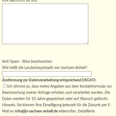
Ihre Nachricht an uns:
Bitte lasse dieses Feld leer.
Bitte lasse dieses Feld leer.
Bitte lasse dieses Feld leer.
Anti-Spam - Bitte beantworten:
Wie heißt die Landeshauptstadt von Sachsen-Anhalt?
Zustimmung zur Datenverarbeitung entsprechend DSGVO:
Ich stimme zu, dass meine Angaben aus dem Kontaktformular zur
Beantwortung meiner Anfrage erhoben und verarbeitet werden. Die
Daten werden für 10 Jahre gespeichert oder auf Wunsch gelöscht.
Hinweis: Sie können Ihre Einwilligung jederzeit für die Zukunft per E-
Mail an
info@ljv-sachsen-anhalt.de
widerrufen. Detaillierte