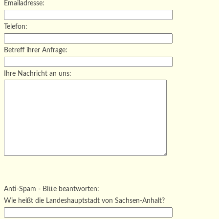
Emailadresse:
Telefon:
Betreff ihrer Anfrage:
Ihre Nachricht an uns:
Bitte lasse dieses Feld leer.
Bitte lasse dieses Feld leer.
Bitte lasse dieses Feld leer.
Anti-Spam - Bitte beantworten:
Wie heißt die Landeshauptstadt von Sachsen-Anhalt?