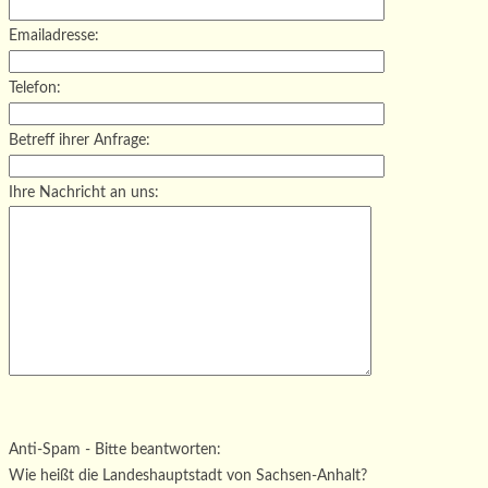
Emailadresse:
Telefon:
Betreff ihrer Anfrage:
Ihre Nachricht an uns:
Bitte lasse dieses Feld leer.
Bitte lasse dieses Feld leer.
Bitte lasse dieses Feld leer.
Anti-Spam - Bitte beantworten:
Wie heißt die Landeshauptstadt von Sachsen-Anhalt?