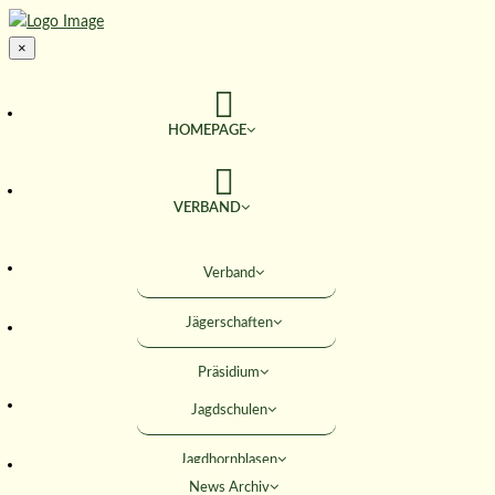
×
HOMEPAGE
VERBAND
TERMINE
Verband
Jägerschaften
JAGD & NATUR
Präsidium
SERVICE
Jagdschulen
Obleute
Jagdhornblasen
Geschäftsstelle
AKTIVITÄTEN
News Archiv