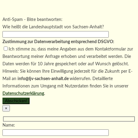
Bitte lasse dieses Feld leer.
Bitte lasse dieses Feld leer.
Bitte lasse dieses Feld leer.
Anti-Spam - Bitte beantworten:
Wie heißt die Landeshauptstadt von Sachsen-Anhalt?
Zustimmung zur Datenverarbeitung entsprechend DSGVO:
Ich stimme zu, dass meine Angaben aus dem Kontaktformular zur
Beantwortung meiner Anfrage erhoben und verarbeitet werden. Die
Daten werden für 10 Jahre gespeichert oder auf Wunsch gelöscht.
Hinweis: Sie können Ihre Einwilligung jederzeit für die Zukunft per E-
Mail an
info@ljv-sachsen-anhalt.de
widerrufen. Detaillierte
Informationen zum Umgang mit Nutzerdaten finden Sie in unserer
Datenschutzerklärung
.
×
Name: