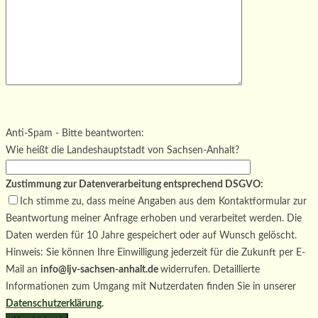
Bitte lasse dieses Feld leer.
Bitte lasse dieses Feld leer.
Bitte lasse dieses Feld leer.
Anti-Spam - Bitte beantworten:
Wie heißt die Landeshauptstadt von Sachsen-Anhalt?
Zustimmung zur Datenverarbeitung entsprechend DSGVO:
Ich stimme zu, dass meine Angaben aus dem Kontaktformular zur
Beantwortung meiner Anfrage erhoben und verarbeitet werden. Die
Daten werden für 10 Jahre gespeichert oder auf Wunsch gelöscht.
Hinweis: Sie können Ihre Einwilligung jederzeit für die Zukunft per E-
Mail an
info@ljv-sachsen-anhalt.de
widerrufen. Detaillierte
Informationen zum Umgang mit Nutzerdaten finden Sie in unserer
Datenschutzerklärung
.