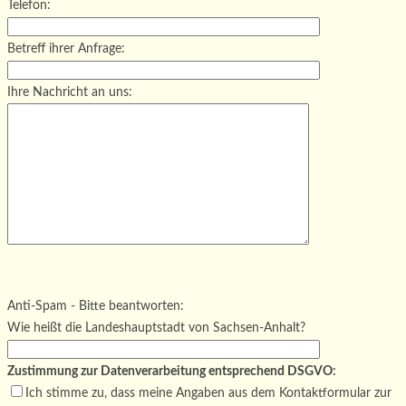
Telefon:
Betreff ihrer Anfrage:
Ihre Nachricht an uns:
Bitte lasse dieses Feld leer.
Bitte lasse dieses Feld leer.
Bitte lasse dieses Feld leer.
Anti-Spam - Bitte beantworten:
Wie heißt die Landeshauptstadt von Sachsen-Anhalt?
Zustimmung zur Datenverarbeitung entsprechend DSGVO:
Ich stimme zu, dass meine Angaben aus dem Kontaktformular zur