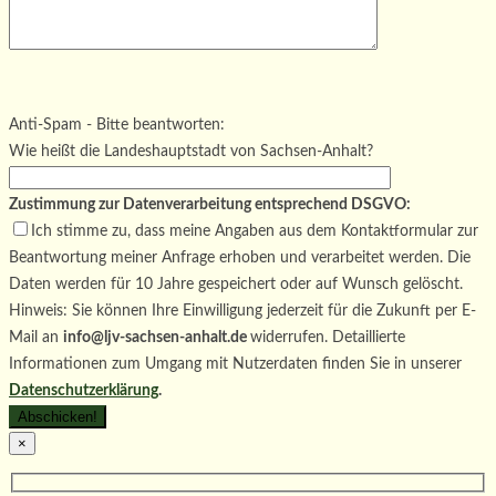
Bitte lasse dieses Feld leer.
Bitte lasse dieses Feld leer.
Bitte lasse dieses Feld leer.
Anti-Spam - Bitte beantworten:
Wie heißt die Landeshauptstadt von Sachsen-Anhalt?
Zustimmung zur Datenverarbeitung entsprechend DSGVO:
Ich stimme zu, dass meine Angaben aus dem Kontaktformular zur
Beantwortung meiner Anfrage erhoben und verarbeitet werden. Die
Daten werden für 10 Jahre gespeichert oder auf Wunsch gelöscht.
Hinweis: Sie können Ihre Einwilligung jederzeit für die Zukunft per E-
Mail an
info@ljv-sachsen-anhalt.de
widerrufen. Detaillierte
Informationen zum Umgang mit Nutzerdaten finden Sie in unserer
Datenschutzerklärung
.
×