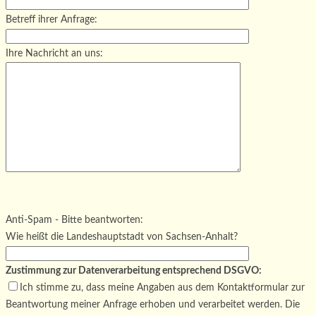
Betreff ihrer Anfrage:
Ihre Nachricht an uns:
Bitte lasse dieses Feld leer.
Bitte lasse dieses Feld leer.
Bitte lasse dieses Feld leer.
Anti-Spam - Bitte beantworten:
Wie heißt die Landeshauptstadt von Sachsen-Anhalt?
Zustimmung zur Datenverarbeitung entsprechend DSGVO:
Ich stimme zu, dass meine Angaben aus dem Kontaktformular zur
Beantwortung meiner Anfrage erhoben und verarbeitet werden. Die