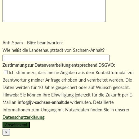
Bitte lasse dieses Feld leer.
Bitte lasse dieses Feld leer.
Bitte lasse dieses Feld leer.
Anti-Spam - Bitte beantworten:
Wie heißt die Landeshauptstadt von Sachsen-Anhalt?
Zustimmung zur Datenverarbeitung entsprechend DSGVO:
Ich stimme zu, dass meine Angaben aus dem Kontaktformular zur
Beantwortung meiner Anfrage erhoben und verarbeitet werden. Die
Daten werden für 10 Jahre gespeichert oder auf Wunsch gelöscht.
Hinweis: Sie können Ihre Einwilligung jederzeit für die Zukunft per E-
Mail an
info@ljv-sachsen-anhalt.de
widerrufen. Detaillierte
Informationen zum Umgang mit Nutzerdaten finden Sie in unserer
Datenschutzerklärung
.
×