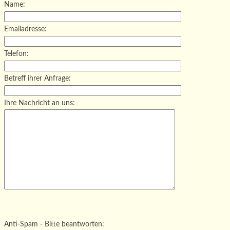
Name:
Emailadresse:
Telefon:
Betreff ihrer Anfrage:
Ihre Nachricht an uns:
Bitte lasse dieses Feld leer.
Bitte lasse dieses Feld leer.
Bitte lasse dieses Feld leer.
Anti-Spam - Bitte beantworten: