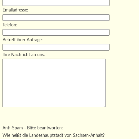
Emailadresse:
Telefon:
Betreff ihrer Anfrage:
Ihre Nachricht an uns:
Bitte lasse dieses Feld leer.
Bitte lasse dieses Feld leer.
Bitte lasse dieses Feld leer.
Anti-Spam - Bitte beantworten:
Wie heißt die Landeshauptstadt von Sachsen-Anhalt?