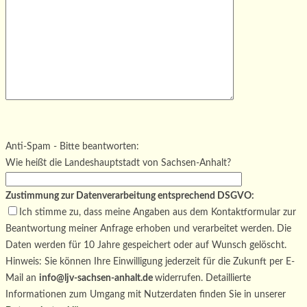
Bitte lasse dieses Feld leer.
Bitte lasse dieses Feld leer.
Bitte lasse dieses Feld leer.
Anti-Spam - Bitte beantworten:
Wie heißt die Landeshauptstadt von Sachsen-Anhalt?
Zustimmung zur Datenverarbeitung entsprechend DSGVO:
Ich stimme zu, dass meine Angaben aus dem Kontaktformular zur
Beantwortung meiner Anfrage erhoben und verarbeitet werden. Die
Daten werden für 10 Jahre gespeichert oder auf Wunsch gelöscht.
Hinweis: Sie können Ihre Einwilligung jederzeit für die Zukunft per E-
Mail an
info@ljv-sachsen-anhalt.de
widerrufen. Detaillierte
Informationen zum Umgang mit Nutzerdaten finden Sie in unserer