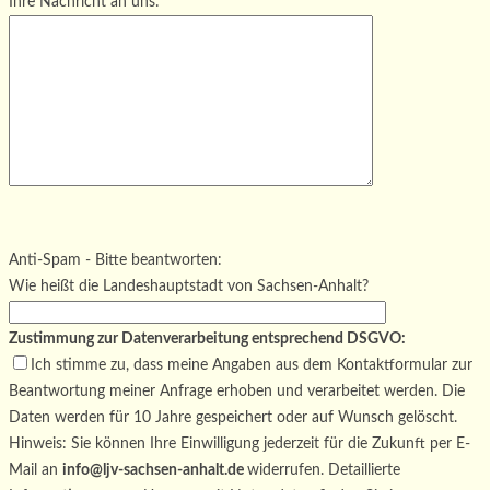
Ihre Nachricht an uns:
Bitte lasse dieses Feld leer.
Bitte lasse dieses Feld leer.
Bitte lasse dieses Feld leer.
Anti-Spam - Bitte beantworten:
Wie heißt die Landeshauptstadt von Sachsen-Anhalt?
Zustimmung zur Datenverarbeitung entsprechend DSGVO:
Ich stimme zu, dass meine Angaben aus dem Kontaktformular zur
Beantwortung meiner Anfrage erhoben und verarbeitet werden. Die
Daten werden für 10 Jahre gespeichert oder auf Wunsch gelöscht.
Hinweis: Sie können Ihre Einwilligung jederzeit für die Zukunft per E-
Mail an
info@ljv-sachsen-anhalt.de
widerrufen. Detaillierte