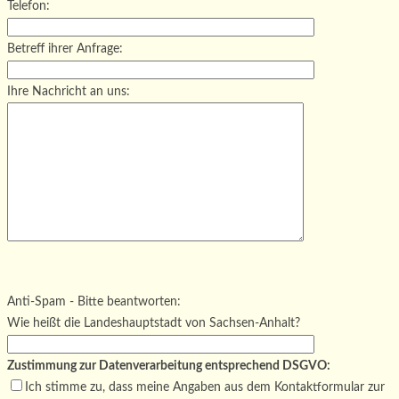
Telefon:
Betreff ihrer Anfrage:
Ihre Nachricht an uns:
Bitte lasse dieses Feld leer.
Bitte lasse dieses Feld leer.
Bitte lasse dieses Feld leer.
Anti-Spam - Bitte beantworten:
Wie heißt die Landeshauptstadt von Sachsen-Anhalt?
Zustimmung zur Datenverarbeitung entsprechend DSGVO:
Ich stimme zu, dass meine Angaben aus dem Kontaktformular zur