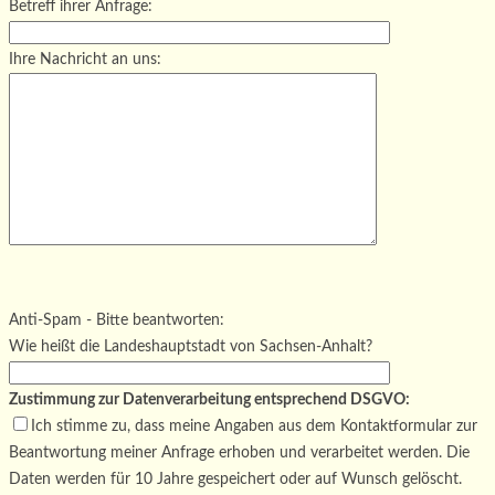
Betreff ihrer Anfrage:
Ihre Nachricht an uns:
Bitte lasse dieses Feld leer.
Bitte lasse dieses Feld leer.
Bitte lasse dieses Feld leer.
Anti-Spam - Bitte beantworten:
Wie heißt die Landeshauptstadt von Sachsen-Anhalt?
Zustimmung zur Datenverarbeitung entsprechend DSGVO:
Ich stimme zu, dass meine Angaben aus dem Kontaktformular zur
Beantwortung meiner Anfrage erhoben und verarbeitet werden. Die
Daten werden für 10 Jahre gespeichert oder auf Wunsch gelöscht.