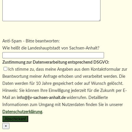
Bitte lasse dieses Feld leer.
Bitte lasse dieses Feld leer.
Bitte lasse dieses Feld leer.
Anti-Spam - Bitte beantworten:
Wie heißt die Landeshauptstadt von Sachsen-Anhalt?
Zustimmung zur Datenverarbeitung entsprechend DSGVO:
Ich stimme zu, dass meine Angaben aus dem Kontaktformular zur
Beantwortung meiner Anfrage erhoben und verarbeitet werden. Die
Daten werden für 10 Jahre gespeichert oder auf Wunsch gelöscht.
Hinweis: Sie können Ihre Einwilligung jederzeit für die Zukunft per E-
Mail an
info@ljv-sachsen-anhalt.de
widerrufen. Detaillierte
Informationen zum Umgang mit Nutzerdaten finden Sie in unserer
Datenschutzerklärung
.
×