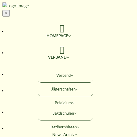
×
HOMEPAGE
VERBAND
TERMINE
Verband
Jägerschaften
JAGD & NATUR
Präsidium
SERVICE
Jagdschulen
Obleute
Jagdhornblasen
Geschäftsstelle
AKTIVITÄTEN
News Archiv