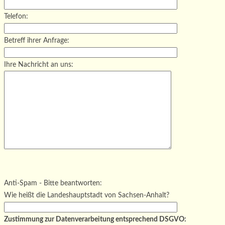
Telefon:
Betreff ihrer Anfrage:
Ihre Nachricht an uns:
Bitte lasse dieses Feld leer.
Bitte lasse dieses Feld leer.
Bitte lasse dieses Feld leer.
Anti-Spam - Bitte beantworten:
Wie heißt die Landeshauptstadt von Sachsen-Anhalt?
Zustimmung zur Datenverarbeitung entsprechend DSGVO: