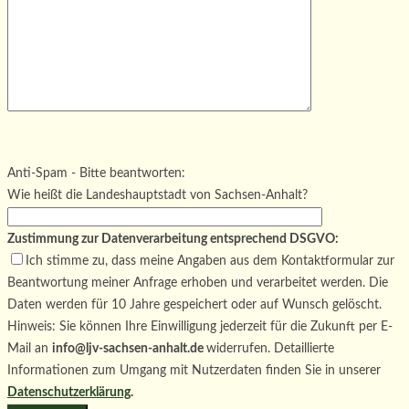
Bitte lasse dieses Feld leer.
Bitte lasse dieses Feld leer.
Bitte lasse dieses Feld leer.
Anti-Spam - Bitte beantworten:
Wie heißt die Landeshauptstadt von Sachsen-Anhalt?
Zustimmung zur Datenverarbeitung entsprechend DSGVO:
Ich stimme zu, dass meine Angaben aus dem Kontaktformular zur
Beantwortung meiner Anfrage erhoben und verarbeitet werden. Die
Daten werden für 10 Jahre gespeichert oder auf Wunsch gelöscht.
Hinweis: Sie können Ihre Einwilligung jederzeit für die Zukunft per E-
Mail an
info@ljv-sachsen-anhalt.de
widerrufen. Detaillierte
Informationen zum Umgang mit Nutzerdaten finden Sie in unserer
Datenschutzerklärung
.