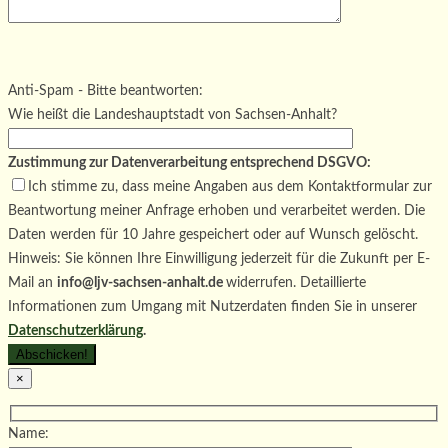
Bitte lasse dieses Feld leer.
Bitte lasse dieses Feld leer.
Bitte lasse dieses Feld leer.
Anti-Spam - Bitte beantworten:
Wie heißt die Landeshauptstadt von Sachsen-Anhalt?
Zustimmung zur Datenverarbeitung entsprechend DSGVO:
Ich stimme zu, dass meine Angaben aus dem Kontaktformular zur
Beantwortung meiner Anfrage erhoben und verarbeitet werden. Die
Daten werden für 10 Jahre gespeichert oder auf Wunsch gelöscht.
Hinweis: Sie können Ihre Einwilligung jederzeit für die Zukunft per E-
Mail an
info@ljv-sachsen-anhalt.de
widerrufen. Detaillierte
Informationen zum Umgang mit Nutzerdaten finden Sie in unserer
Datenschutzerklärung
.
×
Name: