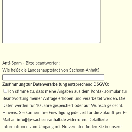
Bitte lasse dieses Feld leer.
Bitte lasse dieses Feld leer.
Bitte lasse dieses Feld leer.
Anti-Spam - Bitte beantworten:
Wie heißt die Landeshauptstadt von Sachsen-Anhalt?
Zustimmung zur Datenverarbeitung entsprechend DSGVO:
Ich stimme zu, dass meine Angaben aus dem Kontaktformular zur
Beantwortung meiner Anfrage erhoben und verarbeitet werden. Die
Daten werden für 10 Jahre gespeichert oder auf Wunsch gelöscht.
Hinweis: Sie können Ihre Einwilligung jederzeit für die Zukunft per E-
Mail an
info@ljv-sachsen-anhalt.de
widerrufen. Detaillierte
Informationen zum Umgang mit Nutzerdaten finden Sie in unserer