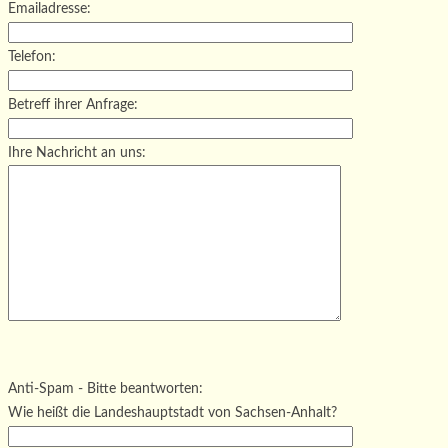
Emailadresse:
Telefon:
Betreff ihrer Anfrage:
Ihre Nachricht an uns:
Bitte lasse dieses Feld leer.
Bitte lasse dieses Feld leer.
Bitte lasse dieses Feld leer.
Anti-Spam - Bitte beantworten:
Wie heißt die Landeshauptstadt von Sachsen-Anhalt?