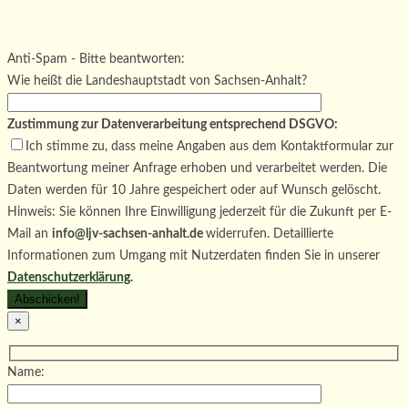
Bitte lasse dieses Feld leer.
Bitte lasse dieses Feld leer.
Bitte lasse dieses Feld leer.
Anti-Spam - Bitte beantworten:
Wie heißt die Landeshauptstadt von Sachsen-Anhalt?
Zustimmung zur Datenverarbeitung entsprechend DSGVO:
Ich stimme zu, dass meine Angaben aus dem Kontaktformular zur
Beantwortung meiner Anfrage erhoben und verarbeitet werden. Die
Daten werden für 10 Jahre gespeichert oder auf Wunsch gelöscht.
Hinweis: Sie können Ihre Einwilligung jederzeit für die Zukunft per E-
Mail an
info@ljv-sachsen-anhalt.de
widerrufen. Detaillierte
Informationen zum Umgang mit Nutzerdaten finden Sie in unserer
Datenschutzerklärung
.
×
Name: