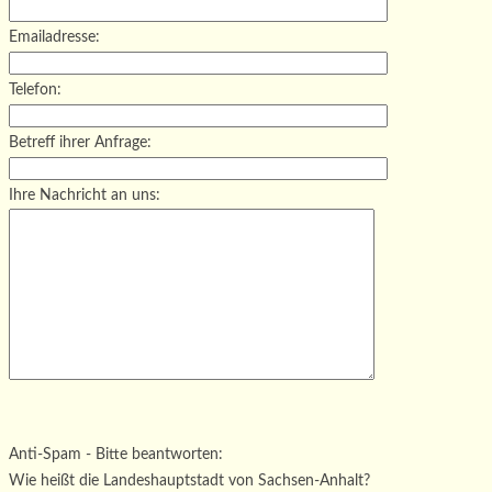
Emailadresse:
Telefon:
Betreff ihrer Anfrage:
Ihre Nachricht an uns:
Bitte lasse dieses Feld leer.
Bitte lasse dieses Feld leer.
Bitte lasse dieses Feld leer.
Anti-Spam - Bitte beantworten:
Wie heißt die Landeshauptstadt von Sachsen-Anhalt?