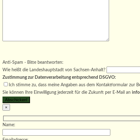
Bitte lasse dieses Feld leer.
Bitte lasse dieses Feld leer.
Bitte lasse dieses Feld leer.
Anti-Spam - Bitte beantworten:
Wie heißt die Landeshauptstadt von Sachsen-Anhalt?
Zustimmung zur Datenverarbeitung entsprechend DSGVO:
Ich stimme zu, dass meine Angaben aus dem Kontaktformular zur Be
Sie können Ihre Einwilligung jederzeit für die Zukunft per E-Mail an
info
×
Name:
Emailadresse: