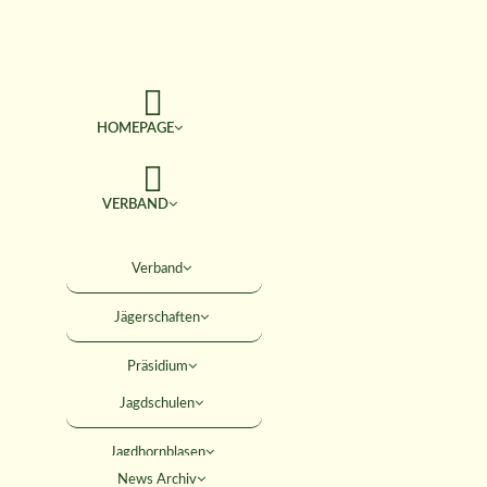
HOMEPAGE
VERBAND
TERMINE
Verband
Jägerschaften
JAGD & NATUR
Präsidium
SERVICE
Jagdschulen
Obleute
Jagdhornblasen
Geschäftsstelle
AKTIVITÄTEN
News Archiv