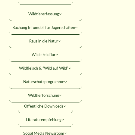
Falkner
Mitteilungsblatt
Wildtiererfassung
KONTAKT
Jagdhundewesen
Versicherungen
Buchung Infomobil für Jägerschaften
Jagdliches Schiessen
SUCHE
Rabatte
Raus in die Natur
Junge Jäger
Rechtshilfe
Wilde Feldflur
Jäger werden
MITGLIED WERDEN
Umweltbildung
Wildfleisch & “Wild auf Wild”
ANMELDEN
Förderungen
Naturschutzprogramme
Seminare
Wildtierforschung
Öffentliche Downloads
eldung zum Empfa
Literaturempfehlung
Social Media Newsroom