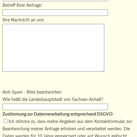
Betreff ihrer Anfrage:
Ihre Nachricht an uns:
Bitte lasse dieses Feld leer.
Bitte lasse dieses Feld leer.
Bitte lasse dieses Feld leer.
Anti-Spam - Bitte beantworten:
Wie heißt die Landeshauptstadt von Sachsen-Anhalt?
Zustimmung zur Datenverarbeitung entsprechend DSGVO:
Ich stimme zu, dass meine Angaben aus dem Kontaktformular zur
Beantwortung meiner Anfrage erhoben und verarbeitet werden. Die
Daten werden für 10 Jahre gespeichert oder auf Wunsch gelöscht.