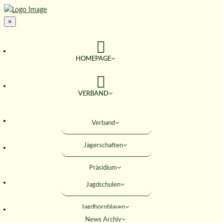
×
HOMEPAGE
VERBAND
TERMINE
Verband
Jägerschaften
JAGD & NATUR
Präsidium
SERVICE
Jagdschulen
Obleute
Jagdhornblasen
Geschäftsstelle
AKTIVITÄTEN
News Archiv