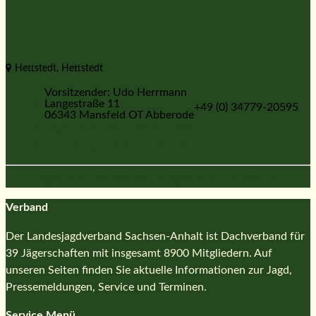
Hettstedt, Hettstedt
Vorsitzender: Udo Herrmann
Langestraße 11
+49 (0) 34779-20595
06343 Mansfeld OT Abberode
Jägerschaft via Email kontaktieren
www.jaegerschaft-hettstedt.de
Jägerschaft Hohenmölsen e.V.
Jägerschaft Havelberg e.V.
Verband
Der Landesjagdverband Sachsen-Anhalt ist Dachverband für
39 Jägerschaften mit insgesamt 8900 Mitgliedern. Auf
unseren Seiten finden Sie aktuelle Informationen zur Jagd,
Pressemeldungen, Service und Terminen.
Service Menü