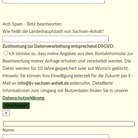
Bitte lasse dieses Feld leer.
Bitte lasse dieses Feld leer.
Bitte lasse dieses Feld leer.
Anti-Spam - Bitte beantworten:
Wie heißt die Landeshauptstadt von Sachsen-Anhalt?
Zustimmung zur Datenverarbeitung entsprechend DSGVO:
Ich stimme zu, dass meine Angaben aus dem Kontaktformular zur
Beantwortung meiner Anfrage erhoben und verarbeitet werden. Die
Daten werden für 10 Jahre gespeichert oder auf Wunsch gelöscht.
Hinweis: Sie können Ihre Einwilligung jederzeit für die Zukunft per E-
Mail an
info@ljv-sachsen-anhalt.de
widerrufen. Detaillierte
Informationen zum Umgang mit Nutzerdaten finden Sie in unserer
Datenschutzerklärung
.
×
Name: