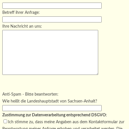
Betreff ihrer Anfrage:
Ihre Nachricht an uns:
Bitte lasse dieses Feld leer.
Bitte lasse dieses Feld leer.
Bitte lasse dieses Feld leer.
Anti-Spam - Bitte beantworten:
Wie heißt die Landeshauptstadt von Sachsen-Anhalt?
Zustimmung zur Datenverarbeitung entsprechend DSGVO:
Ich stimme zu, dass meine Angaben aus dem Kontaktformular zur
Beantwortung meiner Anfrage erhoben und verarbeitet werden. Die