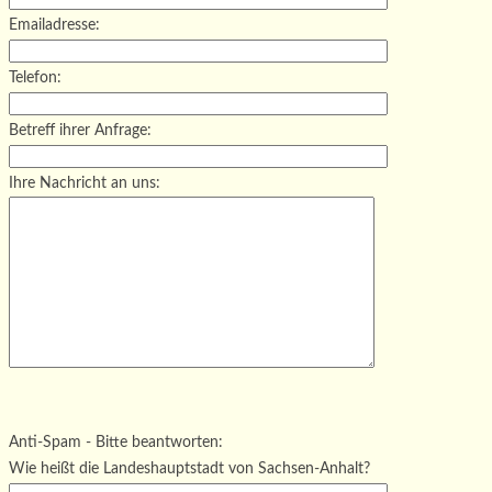
Emailadresse:
Telefon:
Betreff ihrer Anfrage:
Ihre Nachricht an uns:
Bitte lasse dieses Feld leer.
Bitte lasse dieses Feld leer.
Bitte lasse dieses Feld leer.
Anti-Spam - Bitte beantworten:
Wie heißt die Landeshauptstadt von Sachsen-Anhalt?