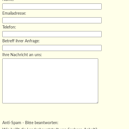
Emailadresse:
Telefon:
Betreff ihrer Anfrage:
Ihre Nachricht an uns:
Bitte lasse dieses Feld leer.
Bitte lasse dieses Feld leer.
Bitte lasse dieses Feld leer.
Anti-Spam - Bitte beantworten: