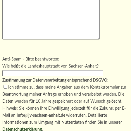
Bitte lasse dieses Feld leer.
Bitte lasse dieses Feld leer.
Bitte lasse dieses Feld leer.
Anti-Spam - Bitte beantworten:
Wie heißt die Landeshauptstadt von Sachsen-Anhalt?
Zustimmung zur Datenverarbeitung entsprechend DSGVO:
Ich stimme zu, dass meine Angaben aus dem Kontaktformular zur
Beantwortung meiner Anfrage erhoben und verarbeitet werden. Die
Daten werden für 10 Jahre gespeichert oder auf Wunsch gelöscht.
Hinweis: Sie können Ihre Einwilligung jederzeit für die Zukunft per E-
Mail an
info@ljv-sachsen-anhalt.de
widerrufen. Detaillierte
Informationen zum Umgang mit Nutzerdaten finden Sie in unserer
Datenschutzerklärung
.