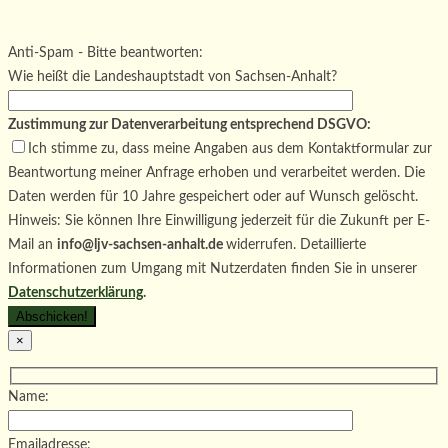
Bitte lasse dieses Feld leer.
Bitte lasse dieses Feld leer.
Bitte lasse dieses Feld leer.
Anti-Spam - Bitte beantworten:
Wie heißt die Landeshauptstadt von Sachsen-Anhalt?
Zustimmung zur Datenverarbeitung entsprechend DSGVO:
Ich stimme zu, dass meine Angaben aus dem Kontaktformular zur
Beantwortung meiner Anfrage erhoben und verarbeitet werden. Die
Daten werden für 10 Jahre gespeichert oder auf Wunsch gelöscht.
Hinweis: Sie können Ihre Einwilligung jederzeit für die Zukunft per E-
Mail an
info@ljv-sachsen-anhalt.de
widerrufen. Detaillierte
Informationen zum Umgang mit Nutzerdaten finden Sie in unserer
Datenschutzerklärung
.
×
Name:
Emailadresse: