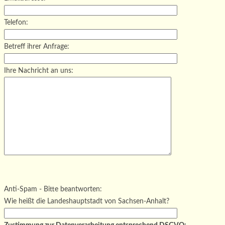
Telefon:
Betreff ihrer Anfrage:
Ihre Nachricht an uns:
Bitte lasse dieses Feld leer.
Bitte lasse dieses Feld leer.
Bitte lasse dieses Feld leer.
Anti-Spam - Bitte beantworten:
Wie heißt die Landeshauptstadt von Sachsen-Anhalt?