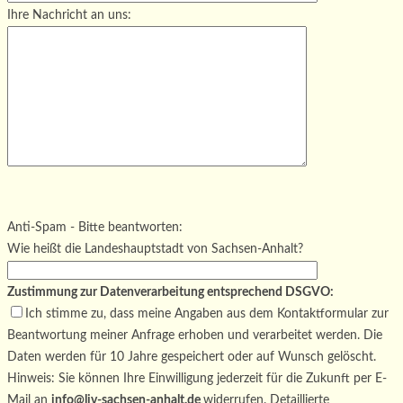
Ihre Nachricht an uns:
Bitte lasse dieses Feld leer.
Bitte lasse dieses Feld leer.
Bitte lasse dieses Feld leer.
Anti-Spam - Bitte beantworten:
Wie heißt die Landeshauptstadt von Sachsen-Anhalt?
Zustimmung zur Datenverarbeitung entsprechend DSGVO:
Ich stimme zu, dass meine Angaben aus dem Kontaktformular zur
Beantwortung meiner Anfrage erhoben und verarbeitet werden. Die
Daten werden für 10 Jahre gespeichert oder auf Wunsch gelöscht.
Hinweis: Sie können Ihre Einwilligung jederzeit für die Zukunft per E-
Mail an
info@ljv-sachsen-anhalt.de
widerrufen. Detaillierte