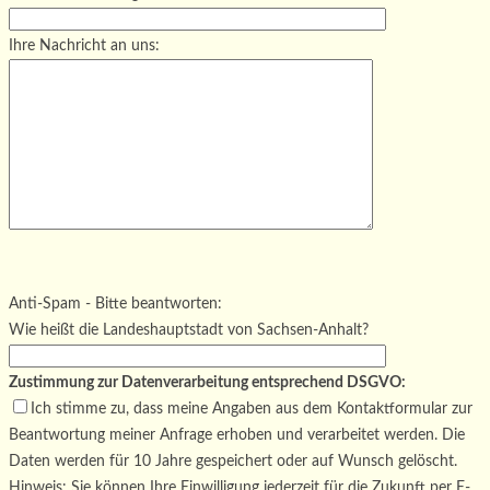
Ihre Nachricht an uns:
Bitte lasse dieses Feld leer.
Bitte lasse dieses Feld leer.
Bitte lasse dieses Feld leer.
Anti-Spam - Bitte beantworten:
Wie heißt die Landeshauptstadt von Sachsen-Anhalt?
Zustimmung zur Datenverarbeitung entsprechend DSGVO:
Ich stimme zu, dass meine Angaben aus dem Kontaktformular zur
Beantwortung meiner Anfrage erhoben und verarbeitet werden. Die
Daten werden für 10 Jahre gespeichert oder auf Wunsch gelöscht.
Hinweis: Sie können Ihre Einwilligung jederzeit für die Zukunft per E-