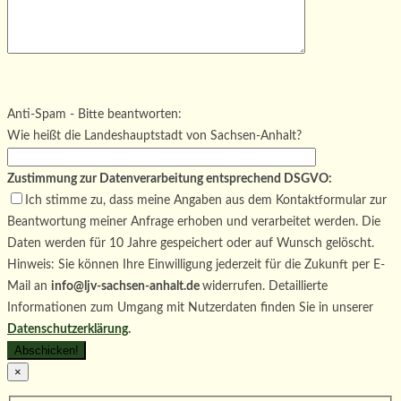
Bitte lasse dieses Feld leer.
Bitte lasse dieses Feld leer.
Bitte lasse dieses Feld leer.
Anti-Spam - Bitte beantworten:
Wie heißt die Landeshauptstadt von Sachsen-Anhalt?
Zustimmung zur Datenverarbeitung entsprechend DSGVO:
Ich stimme zu, dass meine Angaben aus dem Kontaktformular zur
Beantwortung meiner Anfrage erhoben und verarbeitet werden. Die
Daten werden für 10 Jahre gespeichert oder auf Wunsch gelöscht.
Hinweis: Sie können Ihre Einwilligung jederzeit für die Zukunft per E-
Mail an
info@ljv-sachsen-anhalt.de
widerrufen. Detaillierte
Informationen zum Umgang mit Nutzerdaten finden Sie in unserer
Datenschutzerklärung
.
×