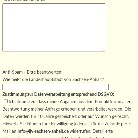
Bitte lasse dieses Feld leer.
Bitte lasse dieses Feld leer.
Bitte lasse dieses Feld leer.
Anti-Spam - Bitte beantworten:
Wie heißt die Landeshauptstadt von Sachsen-Anhalt?
Zustimmung zur Datenverarbeitung entsprechend DSGVO:
Ich stimme zu, dass meine Angaben aus dem Kontaktformular zur
Beantwortung meiner Anfrage erhoben und verarbeitet werden. Die
Daten werden für 10 Jahre gespeichert oder auf Wunsch gelöscht.
Hinweis: Sie können Ihre Einwilligung jederzeit für die Zukunft per E-
Mail an
info@ljv-sachsen-anhalt.de
widerrufen. Detaillierte