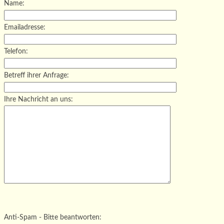
Name:
Emailadresse:
Telefon:
Betreff ihrer Anfrage:
Ihre Nachricht an uns:
Bitte lasse dieses Feld leer.
Bitte lasse dieses Feld leer.
Bitte lasse dieses Feld leer.
Anti-Spam - Bitte beantworten: