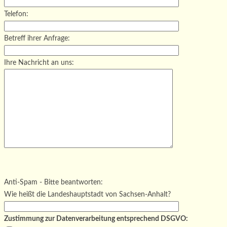
Telefon:
Betreff ihrer Anfrage:
Ihre Nachricht an uns:
Bitte lasse dieses Feld leer.
Bitte lasse dieses Feld leer.
Bitte lasse dieses Feld leer.
Anti-Spam - Bitte beantworten:
Wie heißt die Landeshauptstadt von Sachsen-Anhalt?
Zustimmung zur Datenverarbeitung entsprechend DSGVO: