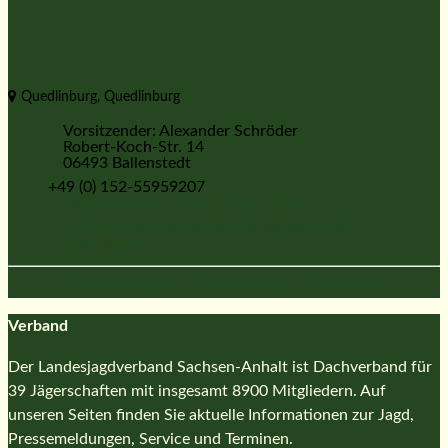
Quedlinburg, Quedlinburg
Vorsitzender: Alexander Schröder
Robert-Koch-Str. 14
06493 Ballenstedt
+49 (0) 152-55959207
Jägerschaft via Email kontaktieren
www.ljv-sachsen-anhalt.de/jaegerschaft-
quedlinburg
Jägerschaft Querfurt e.V.
Jägerschaft Osterburg e.V.
Verband
Der Landesjagdverband Sachsen-Anhalt ist Dachverband für
39 Jägerschaften mit insgesamt 8900 Mitgliedern. Auf
unseren Seiten finden Sie aktuelle Informationen zur Jagd,
Pressemeldungen, Service und Terminen.