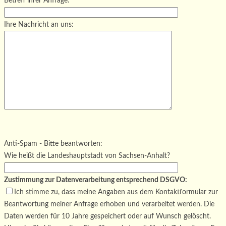
Betreff ihrer Anfrage:
Ihre Nachricht an uns:
Bitte lasse dieses Feld leer.
Bitte lasse dieses Feld leer.
Bitte lasse dieses Feld leer.
Anti-Spam - Bitte beantworten:
Wie heißt die Landeshauptstadt von Sachsen-Anhalt?
Zustimmung zur Datenverarbeitung entsprechend DSGVO:
Ich stimme zu, dass meine Angaben aus dem Kontaktformular zur
Beantwortung meiner Anfrage erhoben und verarbeitet werden. Die
Daten werden für 10 Jahre gespeichert oder auf Wunsch gelöscht.