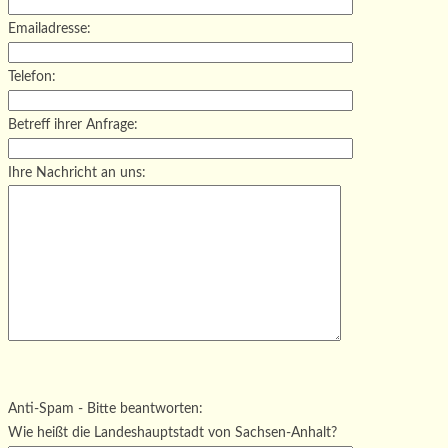
Emailadresse:
Telefon:
Betreff ihrer Anfrage:
Ihre Nachricht an uns:
Bitte lasse dieses Feld leer.
Bitte lasse dieses Feld leer.
Bitte lasse dieses Feld leer.
Anti-Spam - Bitte beantworten:
Wie heißt die Landeshauptstadt von Sachsen-Anhalt?