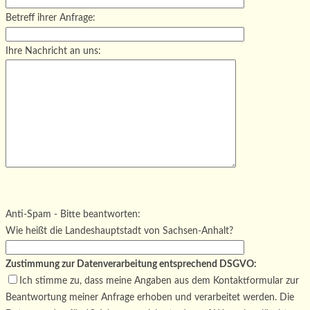
Betreff ihrer Anfrage:
Ihre Nachricht an uns:
Bitte lasse dieses Feld leer.
Bitte lasse dieses Feld leer.
Bitte lasse dieses Feld leer.
Anti-Spam - Bitte beantworten:
Wie heißt die Landeshauptstadt von Sachsen-Anhalt?
Zustimmung zur Datenverarbeitung entsprechend DSGVO:
Ich stimme zu, dass meine Angaben aus dem Kontaktformular zur
Beantwortung meiner Anfrage erhoben und verarbeitet werden. Die