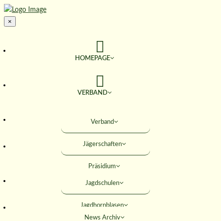
×
HOMEPAGE
VERBAND
TERMINE
Verband
Jägerschaften
JAGD & NATUR
Präsidium
SERVICE
Jagdschulen
Obleute
Jagdhornblasen
Geschäftsstelle
AKTIVITÄTEN
News Archiv