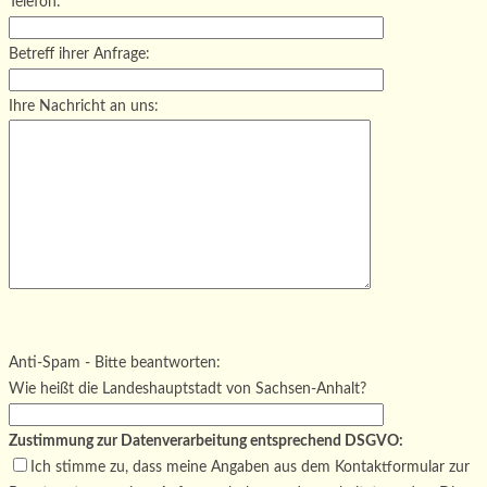
Telefon:
Betreff ihrer Anfrage:
Ihre Nachricht an uns:
Bitte lasse dieses Feld leer.
Bitte lasse dieses Feld leer.
Bitte lasse dieses Feld leer.
Anti-Spam - Bitte beantworten:
Wie heißt die Landeshauptstadt von Sachsen-Anhalt?
Zustimmung zur Datenverarbeitung entsprechend DSGVO:
Ich stimme zu, dass meine Angaben aus dem Kontaktformular zur