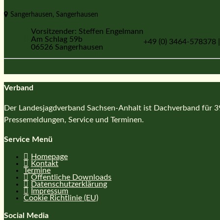
Sangerhausen, Sangerhausen
Vorsitzender: Steffen Engelmann
Am Schlag 59b
+49 (0) 3464-578378 
06526 Sangerhausen
Verband
Der Landesjagdverband Sachsen-Anhalt ist Dachverband für 39 
Pressemeldungen, Service und Terminen.
Service Menü
Homepage
Kontakt
Termine
Öffentliche Downloads
Datenschutzerklärung
Impressum
Cookie Richtlinie (EU)
Social Media