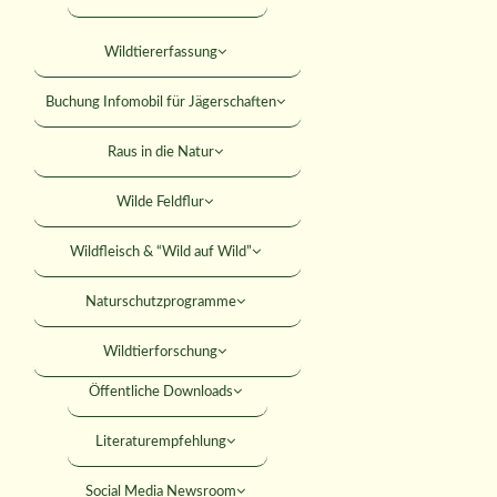
Falkner
Mitteilungsblatt
Wildtiererfassung
KONTAKT
Jagdhundewesen
Versicherungen
Buchung Infomobil für Jägerschaften
Jagdliches Schiessen
SUCHE
Rabatte
Raus in die Natur
Junge Jäger
Rechtshilfe
Wilde Feldflur
Jäger werden
MITGLIED WERDEN
Umweltbildung
Wildfleisch & “Wild auf Wild”
ANMELDEN
Förderungen
Naturschutzprogramme
Seminare
Wildtierforschung
Öffentliche Downloads
rhausen e.V.
Literaturempfehlung
Social Media Newsroom