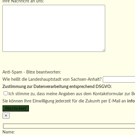
Ihre Nachricht an uns:
Bitte lasse dieses Feld leer.
Bitte lasse dieses Feld leer.
Bitte lasse dieses Feld leer.
Anti-Spam - Bitte beantworten:
Wie heißt die Landeshauptstadt von Sachsen-Anhalt?
Zustimmung zur Datenverarbeitung entsprechend DSGVO:
Ich stimme zu, dass meine Angaben aus dem Kontaktformular zur Be
Sie können Ihre Einwilligung jederzeit für die Zukunft per E-Mail an
info
×
Name: