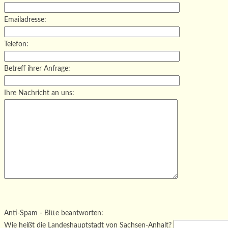
Emailadresse:
Telefon:
Betreff ihrer Anfrage:
Ihre Nachricht an uns:
Bitte lasse dieses Feld leer.
Bitte lasse dieses Feld leer.
Bitte lasse dieses Feld leer.
Anti-Spam - Bitte beantworten:
Wie heißt die Landeshauptstadt von Sachsen-Anhalt?