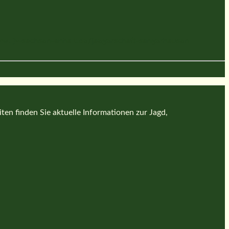
w.ljv-sachsen-anhalt.de/jaegerschaft-sangerhausen
en finden Sie aktuelle Informationen zur Jagd,