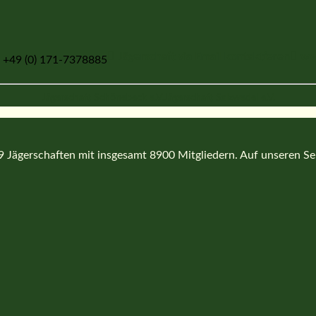
Jägerschaft via Email kontaktieren
ww
| +49 (0) 171-7378885
Jägerschaft Schönebeck e.V.
Jägerschaft Salzwedel e.V.
Jägerschaften mit insgesamt 8900 Mitgliedern. Auf unseren Seit