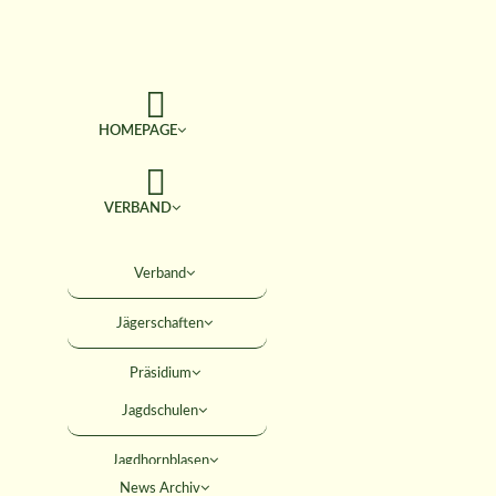
HOMEPAGE
VERBAND
TERMINE
Verband
Jägerschaften
JAGD & NATUR
Präsidium
SERVICE
Jagdschulen
Obleute
Jagdhornblasen
Geschäftsstelle
AKTIVITÄTEN
News Archiv