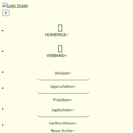
×
HOMEPAGE
VERBAND
TERMINE
Verband
Jägerschaften
JAGD & NATUR
Präsidium
SERVICE
Jagdschulen
Obleute
Jagdhornblasen
Geschäftsstelle
AKTIVITÄTEN
News Archiv