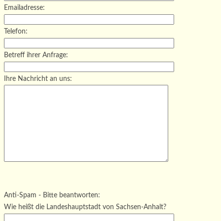
Emailadresse:
Telefon:
Betreff ihrer Anfrage:
Ihre Nachricht an uns:
Bitte lasse dieses Feld leer.
Bitte lasse dieses Feld leer.
Bitte lasse dieses Feld leer.
Anti-Spam - Bitte beantworten:
Wie heißt die Landeshauptstadt von Sachsen-Anhalt?