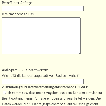
Betreff ihrer Anfrage:
Ihre Nachricht an uns:
Bitte lasse dieses Feld leer.
Bitte lasse dieses Feld leer.
Bitte lasse dieses Feld leer.
Anti-Spam - Bitte beantworten:
Wie heißt die Landeshauptstadt von Sachsen-Anhalt?
Zustimmung zur Datenverarbeitung entsprechend DSGVO:
Ich stimme zu, dass meine Angaben aus dem Kontaktformular zur
Beantwortung meiner Anfrage erhoben und verarbeitet werden. Die
Daten werden für 10 Jahre gespeichert oder auf Wunsch gelöscht.