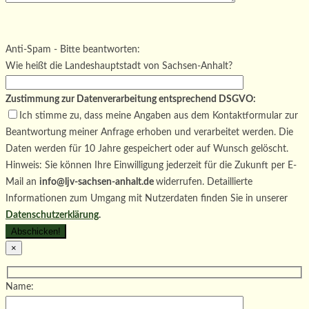
Bitte lasse dieses Feld leer.
Bitte lasse dieses Feld leer.
Bitte lasse dieses Feld leer.
Anti-Spam - Bitte beantworten:
Wie heißt die Landeshauptstadt von Sachsen-Anhalt?
Zustimmung zur Datenverarbeitung entsprechend DSGVO:
Ich stimme zu, dass meine Angaben aus dem Kontaktformular zur
Beantwortung meiner Anfrage erhoben und verarbeitet werden. Die
Daten werden für 10 Jahre gespeichert oder auf Wunsch gelöscht.
Hinweis: Sie können Ihre Einwilligung jederzeit für die Zukunft per E-
Mail an
info@ljv-sachsen-anhalt.de
widerrufen. Detaillierte
Informationen zum Umgang mit Nutzerdaten finden Sie in unserer
Datenschutzerklärung
.
×
Name: