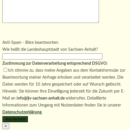
Bitte lasse dieses Feld leer.
Bitte lasse dieses Feld leer.
Bitte lasse dieses Feld leer.
Anti-Spam - Bitte beantworten:
Wie heißt die Landeshauptstadt von Sachsen-Anhalt?
Zustimmung zur Datenverarbeitung entsprechend DSGVO:
Ich stimme zu, dass meine Angaben aus dem Kontaktformular zur
Beantwortung meiner Anfrage erhoben und verarbeitet werden. Die
Daten werden für 10 Jahre gespeichert oder auf Wunsch gelöscht.
Hinweis: Sie können Ihre Einwilligung jederzeit für die Zukunft per E-
Mail an
info@ljv-sachsen-anhalt.de
widerrufen. Detaillierte
Informationen zum Umgang mit Nutzerdaten finden Sie in unserer
Datenschutzerklärung
.
×