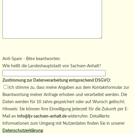
Bitte lasse dieses Feld leer.
Bitte lasse dieses Feld leer.
Bitte lasse dieses Feld leer.
Anti-Spam - Bitte beantworten:
Wie heißt die Landeshauptstadt von Sachsen-Anhalt?
Zustimmung zur Datenverarbeitung entsprechend DSGVO:
Ich stimme zu, dass meine Angaben aus dem Kontaktformular zur
Beantwortung meiner Anfrage erhoben und verarbeitet werden. Die
Daten werden für 10 Jahre gespeichert oder auf Wunsch gelöscht.
Hinweis: Sie können Ihre Einwilligung jederzeit für die Zukunft per E-
Mail an
info@ljv-sachsen-anhalt.de
widerrufen. Detaillierte
Informationen zum Umgang mit Nutzerdaten finden Sie in unserer
Datenschutzerklärung
.