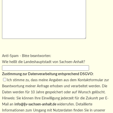
Bitte lasse dieses Feld leer.
Bitte lasse dieses Feld leer.
Bitte lasse dieses Feld leer.
Anti-Spam - Bitte beantworten:
Wie heißt die Landeshauptstadt von Sachsen-Anhalt?
Zustimmung zur Datenverarbeitung entsprechend DSGVO:
Ich stimme zu, dass meine Angaben aus dem Kontaktformular zur
Beantwortung meiner Anfrage erhoben und verarbeitet werden. Die
Daten werden für 10 Jahre gespeichert oder auf Wunsch gelöscht.
Hinweis: Sie können Ihre Einwilligung jederzeit für die Zukunft per E-
Mail an
info@ljv-sachsen-anhalt.de
widerrufen. Detaillierte
Informationen zum Umgang mit Nutzerdaten finden Sie in unserer