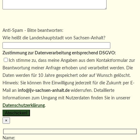
Bitte lasse dieses Feld leer.
Bitte lasse dieses Feld leer.
Bitte lasse dieses Feld leer.
Anti-Spam - Bitte beantworten:
Wie heißt die Landeshauptstadt von Sachsen-Anhalt?
Zustimmung zur Datenverarbeitung entsprechend DSGVO:
Ich stimme zu, dass meine Angaben aus dem Kontaktformular zur
Beantwortung meiner Anfrage erhoben und verarbeitet werden. Die
Daten werden für 10 Jahre gespeichert oder auf Wunsch gelöscht.
Hinweis: Sie können Ihre Einwilligung jederzeit für die Zukunft per E-
Mail an
info@ljv-sachsen-anhalt.de
widerrufen. Detaillierte
Informationen zum Umgang mit Nutzerdaten finden Sie in unserer
Datenschutzerklärung
.
×
Name: