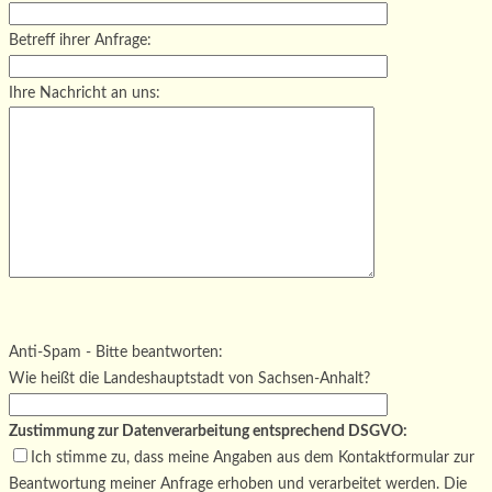
Betreff ihrer Anfrage:
Ihre Nachricht an uns:
Bitte lasse dieses Feld leer.
Bitte lasse dieses Feld leer.
Bitte lasse dieses Feld leer.
Anti-Spam - Bitte beantworten:
Wie heißt die Landeshauptstadt von Sachsen-Anhalt?
Zustimmung zur Datenverarbeitung entsprechend DSGVO:
Ich stimme zu, dass meine Angaben aus dem Kontaktformular zur
Beantwortung meiner Anfrage erhoben und verarbeitet werden. Die