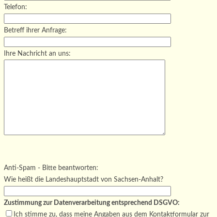
Telefon:
Betreff ihrer Anfrage:
Ihre Nachricht an uns:
Bitte lasse dieses Feld leer.
Bitte lasse dieses Feld leer.
Bitte lasse dieses Feld leer.
Anti-Spam - Bitte beantworten:
Wie heißt die Landeshauptstadt von Sachsen-Anhalt?
Zustimmung zur Datenverarbeitung entsprechend DSGVO:
Ich stimme zu, dass meine Angaben aus dem Kontaktformular zur