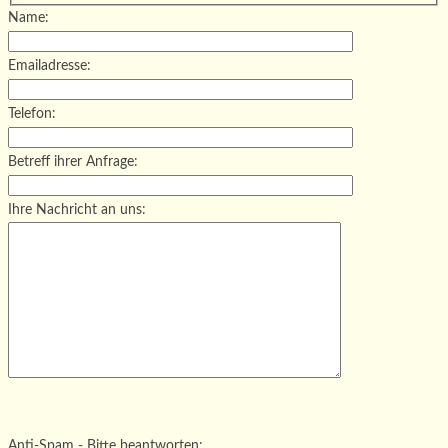
Name:
Emailadresse:
Telefon:
Betreff ihrer Anfrage:
Ihre Nachricht an uns:
Bitte lasse dieses Feld leer.
Bitte lasse dieses Feld leer.
Bitte lasse dieses Feld leer.
Anti-Spam - Bitte beantworten: