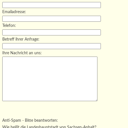
Emailadresse:
Telefon:
Betreff ihrer Anfrage:
Ihre Nachricht an uns:
Bitte lasse dieses Feld leer.
Bitte lasse dieses Feld leer.
Bitte lasse dieses Feld leer.
Anti-Spam - Bitte beantworten:
Wie heißt die Landeshauptstadt von Sachsen-Anhalt?