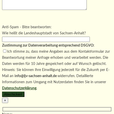
Bitte lasse dieses Feld leer.
Bitte lasse dieses Feld leer.
Bitte lasse dieses Feld leer.
Anti-Spam - Bitte beantworten:
Wie heißt die Landeshauptstadt von Sachsen-Anhalt?
Zustimmung zur Datenverarbeitung entsprechend DSGVO:
Ich stimme zu, dass meine Angaben aus dem Kontaktformular zur
Beantwortung meiner Anfrage erhoben und verarbeitet werden. Die
Daten werden für 10 Jahre gespeichert oder auf Wunsch gelöscht.
Hinweis: Sie können Ihre Einwilligung jederzeit für die Zukunft per E-
Mail an
info@ljv-sachsen-anhalt.de
widerrufen. Detaillierte
Informationen zum Umgang mit Nutzerdaten finden Sie in unserer
Datenschutzerklärung
.
×