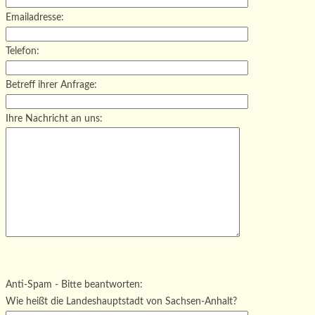
Emailadresse:
Telefon:
Betreff ihrer Anfrage:
Ihre Nachricht an uns:
Bitte lasse dieses Feld leer.
Bitte lasse dieses Feld leer.
Bitte lasse dieses Feld leer.
Anti-Spam - Bitte beantworten:
Wie heißt die Landeshauptstadt von Sachsen-Anhalt?