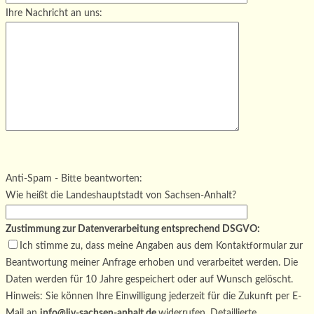
Ihre Nachricht an uns:
Bitte lasse dieses Feld leer.
Bitte lasse dieses Feld leer.
Bitte lasse dieses Feld leer.
Anti-Spam - Bitte beantworten:
Wie heißt die Landeshauptstadt von Sachsen-Anhalt?
Zustimmung zur Datenverarbeitung entsprechend DSGVO:
Ich stimme zu, dass meine Angaben aus dem Kontaktformular zur
Beantwortung meiner Anfrage erhoben und verarbeitet werden. Die
Daten werden für 10 Jahre gespeichert oder auf Wunsch gelöscht.
Hinweis: Sie können Ihre Einwilligung jederzeit für die Zukunft per E-
Mail an
info@ljv-sachsen-anhalt.de
widerrufen. Detaillierte