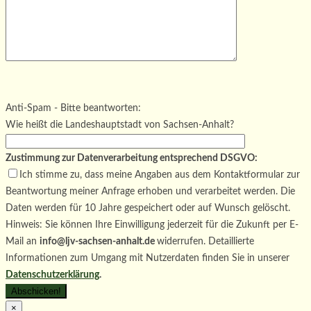
Bitte lasse dieses Feld leer.
Bitte lasse dieses Feld leer.
Bitte lasse dieses Feld leer.
Anti-Spam - Bitte beantworten:
Wie heißt die Landeshauptstadt von Sachsen-Anhalt?
Zustimmung zur Datenverarbeitung entsprechend DSGVO:
Ich stimme zu, dass meine Angaben aus dem Kontaktformular zur
Beantwortung meiner Anfrage erhoben und verarbeitet werden. Die
Daten werden für 10 Jahre gespeichert oder auf Wunsch gelöscht.
Hinweis: Sie können Ihre Einwilligung jederzeit für die Zukunft per E-
Mail an
info@ljv-sachsen-anhalt.de
widerrufen. Detaillierte
Informationen zum Umgang mit Nutzerdaten finden Sie in unserer
Datenschutzerklärung
.
×