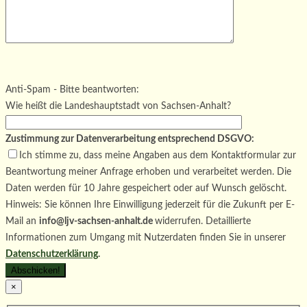
Bitte lasse dieses Feld leer.
Bitte lasse dieses Feld leer.
Bitte lasse dieses Feld leer.
Anti-Spam - Bitte beantworten:
Wie heißt die Landeshauptstadt von Sachsen-Anhalt?
Zustimmung zur Datenverarbeitung entsprechend DSGVO:
Ich stimme zu, dass meine Angaben aus dem Kontaktformular zur
Beantwortung meiner Anfrage erhoben und verarbeitet werden. Die
Daten werden für 10 Jahre gespeichert oder auf Wunsch gelöscht.
Hinweis: Sie können Ihre Einwilligung jederzeit für die Zukunft per E-
Mail an
info@ljv-sachsen-anhalt.de
widerrufen. Detaillierte
Informationen zum Umgang mit Nutzerdaten finden Sie in unserer
Datenschutzerklärung
.
×