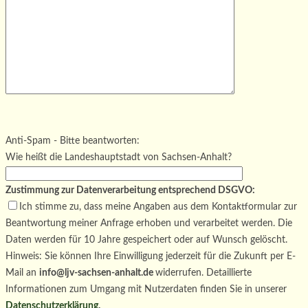
Bitte lasse dieses Feld leer.
Bitte lasse dieses Feld leer.
Bitte lasse dieses Feld leer.
Anti-Spam - Bitte beantworten:
Wie heißt die Landeshauptstadt von Sachsen-Anhalt?
Zustimmung zur Datenverarbeitung entsprechend DSGVO:
Ich stimme zu, dass meine Angaben aus dem Kontaktformular zur
Beantwortung meiner Anfrage erhoben und verarbeitet werden. Die
Daten werden für 10 Jahre gespeichert oder auf Wunsch gelöscht.
Hinweis: Sie können Ihre Einwilligung jederzeit für die Zukunft per E-
Mail an
info@ljv-sachsen-anhalt.de
widerrufen. Detaillierte
Informationen zum Umgang mit Nutzerdaten finden Sie in unserer
Datenschutzerklärung
.