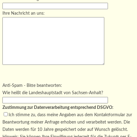
Ihre Nachricht an uns:
Bitte lasse dieses Feld leer.
Bitte lasse dieses Feld leer.
Bitte lasse dieses Feld leer.
Anti-Spam - Bitte beantworten:
Wie heißt die Landeshauptstadt von Sachsen-Anhalt?
Zustimmung zur Datenverarbeitung entsprechend DSGVO:
Ich stimme zu, dass meine Angaben aus dem Kontaktformular zur
Beantwortung meiner Anfrage erhoben und verarbeitet werden. Die
Daten werden für 10 Jahre gespeichert oder auf Wunsch gelöscht.