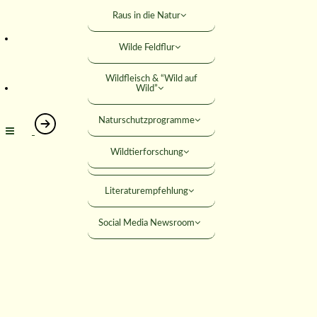
SUCHE
Rabatte
Junge Jäger
Raus in die Natur
Rechtshilfe
Jäger werden
Wilde Feldflur
MITGLIED WERDEN
Umweltbildung
Wildfleisch & “Wild auf
ANMELDEN
Wild”
Förderungen
Naturschutzprogramme
Seminare
Wildtierforschung
Öffentliche Downloads
Survey
Literaturempfehlung
Social Media Newsroom