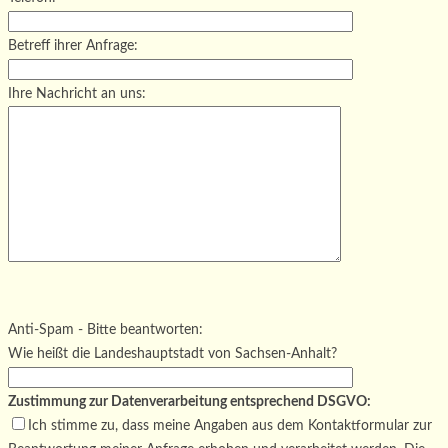
Betreff ihrer Anfrage:
Ihre Nachricht an uns:
Bitte lasse dieses Feld leer.
Bitte lasse dieses Feld leer.
Bitte lasse dieses Feld leer.
Anti-Spam - Bitte beantworten:
Wie heißt die Landeshauptstadt von Sachsen-Anhalt?
Zustimmung zur Datenverarbeitung entsprechend DSGVO:
Ich stimme zu, dass meine Angaben aus dem Kontaktformular zur