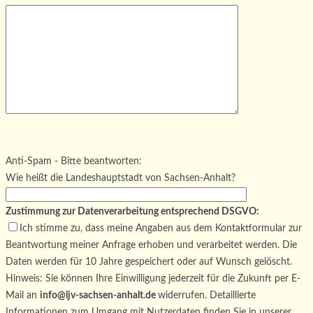
Bitte lasse dieses Feld leer.
Bitte lasse dieses Feld leer.
Bitte lasse dieses Feld leer.
Anti-Spam - Bitte beantworten:
Wie heißt die Landeshauptstadt von Sachsen-Anhalt?
Zustimmung zur Datenverarbeitung entsprechend DSGVO:
Ich stimme zu, dass meine Angaben aus dem Kontaktformular zur
Beantwortung meiner Anfrage erhoben und verarbeitet werden. Die
Daten werden für 10 Jahre gespeichert oder auf Wunsch gelöscht.
Hinweis: Sie können Ihre Einwilligung jederzeit für die Zukunft per E-
Mail an
info@ljv-sachsen-anhalt.de
widerrufen. Detaillierte
Informationen zum Umgang mit Nutzerdaten finden Sie in unserer