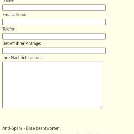
Name:
Emailadresse:
Telefon:
Betreff ihrer Anfrage:
Ihre Nachricht an uns:
Bitte lasse dieses Feld leer.
Bitte lasse dieses Feld leer.
Bitte lasse dieses Feld leer.
Anti-Spam - Bitte beantworten: