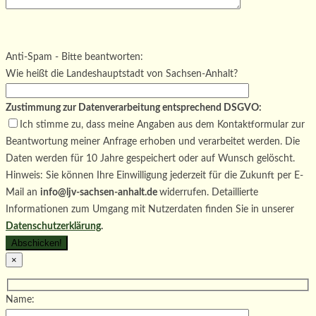
Bitte lasse dieses Feld leer.
Bitte lasse dieses Feld leer.
Bitte lasse dieses Feld leer.
Anti-Spam - Bitte beantworten:
Wie heißt die Landeshauptstadt von Sachsen-Anhalt?
Zustimmung zur Datenverarbeitung entsprechend DSGVO:
Ich stimme zu, dass meine Angaben aus dem Kontaktformular zur
Beantwortung meiner Anfrage erhoben und verarbeitet werden. Die
Daten werden für 10 Jahre gespeichert oder auf Wunsch gelöscht.
Hinweis: Sie können Ihre Einwilligung jederzeit für die Zukunft per E-
Mail an
info@ljv-sachsen-anhalt.de
widerrufen. Detaillierte
Informationen zum Umgang mit Nutzerdaten finden Sie in unserer
Datenschutzerklärung
.
×
Name: