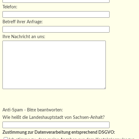
Telefon:
Betreff ihrer Anfrage:
Ihre Nachricht an uns:
Bitte lasse dieses Feld leer.
Bitte lasse dieses Feld leer.
Bitte lasse dieses Feld leer.
Anti-Spam - Bitte beantworten:
Wie heißt die Landeshauptstadt von Sachsen-Anhalt?
Zustimmung zur Datenverarbeitung entsprechend DSGVO: