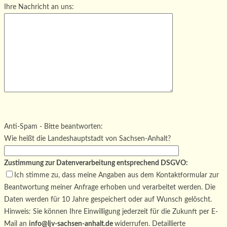
Ihre Nachricht an uns:
Bitte lasse dieses Feld leer.
Bitte lasse dieses Feld leer.
Bitte lasse dieses Feld leer.
Anti-Spam - Bitte beantworten:
Wie heißt die Landeshauptstadt von Sachsen-Anhalt?
Zustimmung zur Datenverarbeitung entsprechend DSGVO:
Ich stimme zu, dass meine Angaben aus dem Kontaktformular zur
Beantwortung meiner Anfrage erhoben und verarbeitet werden. Die
Daten werden für 10 Jahre gespeichert oder auf Wunsch gelöscht.
Hinweis: Sie können Ihre Einwilligung jederzeit für die Zukunft per E-
Mail an
info@ljv-sachsen-anhalt.de
widerrufen. Detaillierte