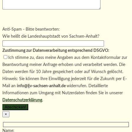
Bitte lasse dieses Feld leer.
Bitte lasse dieses Feld leer.
Bitte lasse dieses Feld leer.
Anti-Spam - Bitte beantworten:
Wie heißt die Landeshauptstadt von Sachsen-Anhalt?
Zustimmung zur Datenverarbeitung entsprechend DSGVO:
Ich stimme zu, dass meine Angaben aus dem Kontaktformular zur
Beantwortung meiner Anfrage erhoben und verarbeitet werden. Die
Daten werden für 10 Jahre gespeichert oder auf Wunsch gelöscht.
Hinweis: Sie können Ihre Einwilligung jederzeit für die Zukunft per E-
Mail an
info@ljv-sachsen-anhalt.de
widerrufen. Detaillierte
Informationen zum Umgang mit Nutzerdaten finden Sie in unserer
Datenschutzerklärung
.
×
Name: