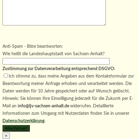
Bitte lasse dieses Feld leer.
Bitte lasse dieses Feld leer.
Bitte lasse dieses Feld leer.
Anti-Spam - Bitte beantworten:
Wie heißt die Landeshauptstadt von Sachsen-Anhalt?
Zustimmung zur Datenverarbeitung entsprechend DSGVO:
Ich stimme zu, dass meine Angaben aus dem Kontaktformular zur
Beantwortung meiner Anfrage erhoben und verarbeitet werden. Die
Daten werden für 10 Jahre gespeichert oder auf Wunsch gelöscht.
Hinweis: Sie können Ihre Einwilligung jederzeit für die Zukunft per E-
Mail an
info@ljv-sachsen-anhalt.de
widerrufen. Detaillierte
Informationen zum Umgang mit Nutzerdaten finden Sie in unserer
Datenschutzerklärung
.
×