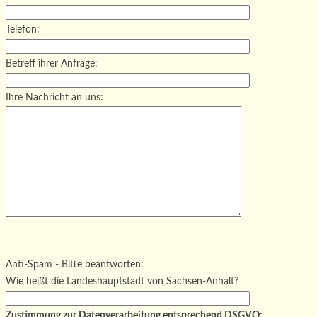
Telefon:
Betreff ihrer Anfrage:
Ihre Nachricht an uns:
Bitte lasse dieses Feld leer.
Bitte lasse dieses Feld leer.
Bitte lasse dieses Feld leer.
Anti-Spam - Bitte beantworten:
Wie heißt die Landeshauptstadt von Sachsen-Anhalt?
Zustimmung zur Datenverarbeitung entsprechend DSGVO: