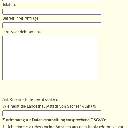
Telefon:
Betreff ihrer Anfrage:
Ihre Nachricht an uns:
Bitte lasse dieses Feld leer.
Bitte lasse dieses Feld leer.
Bitte lasse dieses Feld leer.
Anti-Spam - Bitte beantworten:
Wie heißt die Landeshauptstadt von Sachsen-Anhalt?
Zustimmung zur Datenverarbeitung entsprechend DSGVO:
Ich stimme zu, dass meine Angaben aus dem Kontaktformular zur