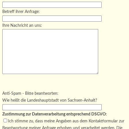
Betreff ihrer Anfrage:
Ihre Nachricht an uns:
Bitte lasse dieses Feld leer.
Bitte lasse dieses Feld leer.
Bitte lasse dieses Feld leer.
Anti-Spam - Bitte beantworten:
Wie heißt die Landeshauptstadt von Sachsen-Anhalt?
Zustimmung zur Datenverarbeitung entsprechend DSGVO:
Ich stimme zu, dass meine Angaben aus dem Kontaktformular zur
Beantwortung meiner Anfrage erhoben und verarbeitet werden. Die