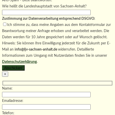
Bitte lasse dieses Feld leer.
Anti-Spam - Bitte beantworten:
Wie heißt die Landeshauptstadt von Sachsen-Anhalt?
Zustimmung zur Datenverarbeitung entsprechend DSGVO:
Ich stimme zu, dass meine Angaben aus dem Kontaktformular zur
Beantwortung meiner Anfrage erhoben und verarbeitet werden. Die
Daten werden für 10 Jahre gespeichert oder auf Wunsch gelöscht.
Hinweis: Sie können Ihre Einwilligung jederzeit für die Zukunft per E-
Mail an
info@ljv-sachsen-anhalt.de
widerrufen. Detaillierte
Informationen zum Umgang mit Nutzerdaten finden Sie in unserer
Datenschutzerklärung
.
×
Name:
Emailadresse:
Telefon: