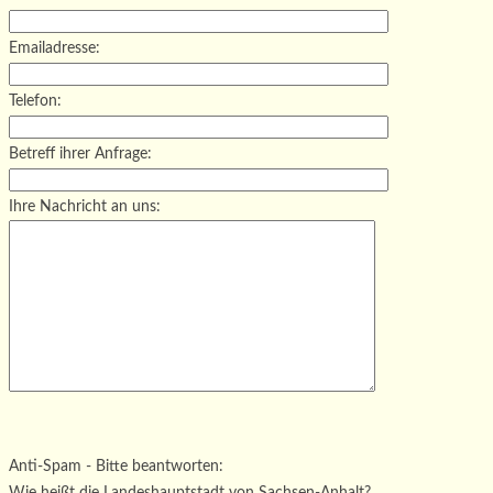
Emailadresse:
Telefon:
Betreff ihrer Anfrage:
Ihre Nachricht an uns:
Bitte lasse dieses Feld leer.
Bitte lasse dieses Feld leer.
Bitte lasse dieses Feld leer.
Anti-Spam - Bitte beantworten:
Wie heißt die Landeshauptstadt von Sachsen-Anhalt?