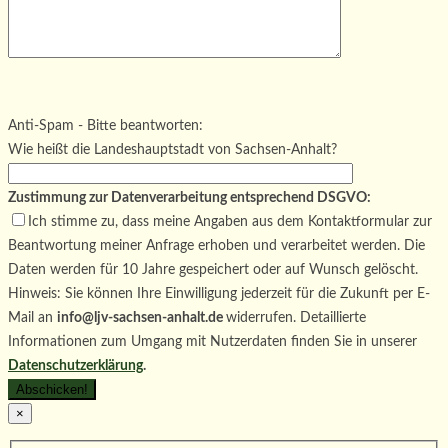
Bitte lasse dieses Feld leer.
Bitte lasse dieses Feld leer.
Bitte lasse dieses Feld leer.
Anti-Spam - Bitte beantworten:
Wie heißt die Landeshauptstadt von Sachsen-Anhalt?
Zustimmung zur Datenverarbeitung entsprechend DSGVO:
Ich stimme zu, dass meine Angaben aus dem Kontaktformular zur
Beantwortung meiner Anfrage erhoben und verarbeitet werden. Die
Daten werden für 10 Jahre gespeichert oder auf Wunsch gelöscht.
Hinweis: Sie können Ihre Einwilligung jederzeit für die Zukunft per E-
Mail an
info@ljv-sachsen-anhalt.de
widerrufen. Detaillierte
Informationen zum Umgang mit Nutzerdaten finden Sie in unserer
Datenschutzerklärung
.
×