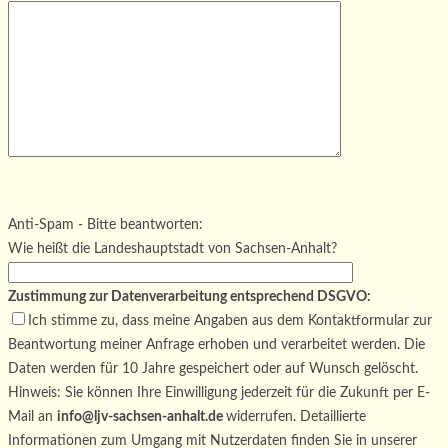
Bitte lasse dieses Feld leer.
Bitte lasse dieses Feld leer.
Bitte lasse dieses Feld leer.
Anti-Spam - Bitte beantworten:
Wie heißt die Landeshauptstadt von Sachsen-Anhalt?
Zustimmung zur Datenverarbeitung entsprechend DSGVO:
Ich stimme zu, dass meine Angaben aus dem Kontaktformular zur
Beantwortung meiner Anfrage erhoben und verarbeitet werden. Die
Daten werden für 10 Jahre gespeichert oder auf Wunsch gelöscht.
Hinweis: Sie können Ihre Einwilligung jederzeit für die Zukunft per E-
Mail an
info@ljv-sachsen-anhalt.de
widerrufen. Detaillierte
Informationen zum Umgang mit Nutzerdaten finden Sie in unserer