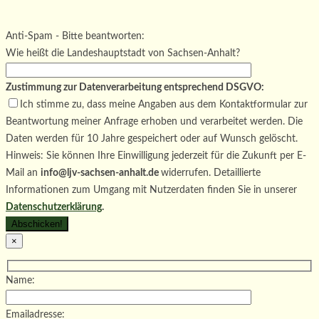
Bitte lasse dieses Feld leer.
Bitte lasse dieses Feld leer.
Bitte lasse dieses Feld leer.
Anti-Spam - Bitte beantworten:
Wie heißt die Landeshauptstadt von Sachsen-Anhalt?
Zustimmung zur Datenverarbeitung entsprechend DSGVO:
Ich stimme zu, dass meine Angaben aus dem Kontaktformular zur
Beantwortung meiner Anfrage erhoben und verarbeitet werden. Die
Daten werden für 10 Jahre gespeichert oder auf Wunsch gelöscht.
Hinweis: Sie können Ihre Einwilligung jederzeit für die Zukunft per E-
Mail an
info@ljv-sachsen-anhalt.de
widerrufen. Detaillierte
Informationen zum Umgang mit Nutzerdaten finden Sie in unserer
Datenschutzerklärung
.
×
Name:
Emailadresse: