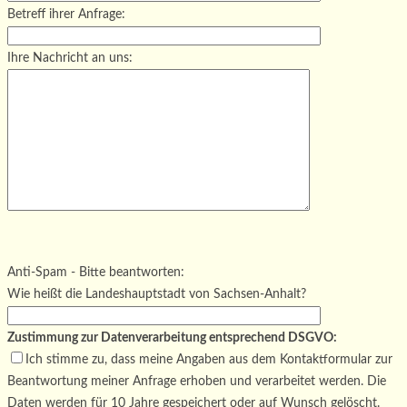
Betreff ihrer Anfrage:
Ihre Nachricht an uns:
Bitte lasse dieses Feld leer.
Bitte lasse dieses Feld leer.
Bitte lasse dieses Feld leer.
Anti-Spam - Bitte beantworten:
Wie heißt die Landeshauptstadt von Sachsen-Anhalt?
Zustimmung zur Datenverarbeitung entsprechend DSGVO:
Ich stimme zu, dass meine Angaben aus dem Kontaktformular zur
Beantwortung meiner Anfrage erhoben und verarbeitet werden. Die
Daten werden für 10 Jahre gespeichert oder auf Wunsch gelöscht.