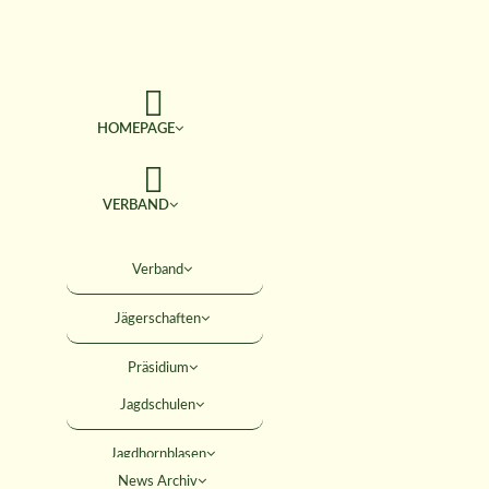
HOMEPAGE
VERBAND
TERMINE
Verband
Jägerschaften
JAGD & NATUR
Präsidium
SERVICE
Jagdschulen
Obleute
Jagdhornblasen
Geschäftsstelle
AKTIVITÄTEN
News Archiv