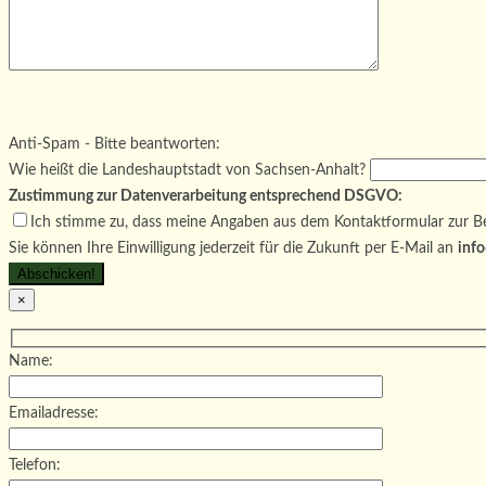
Bitte lasse dieses Feld leer.
Bitte lasse dieses Feld leer.
Bitte lasse dieses Feld leer.
Anti-Spam - Bitte beantworten:
Wie heißt die Landeshauptstadt von Sachsen-Anhalt?
Zustimmung zur Datenverarbeitung entsprechend DSGVO:
Ich stimme zu, dass meine Angaben aus dem Kontaktformular zur Be
Sie können Ihre Einwilligung jederzeit für die Zukunft per E-Mail an
info
×
Name:
Emailadresse:
Telefon: