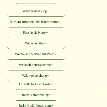
Falkner
Mitteilungsblatt
Wildtiererfassung
KONTAKT
Jagdhundewesen
Versicherungen
Buchung Infomobil für Jägerschaften
Jagdliches Schiessen
SUCHE
Rabatte
Raus in die Natur
Junge Jäger
Rechtshilfe
Wilde Feldflur
Jäger werden
MITGLIED WERDEN
Umweltbildung
Wildfleisch & “Wild auf Wild”
ANMELDEN
Förderungen
Naturschutzprogramme
Seminare
Wildtierforschung
Öffentliche Downloads
aft Senioren 202
Literaturempfehlung
Social Media Newsroom