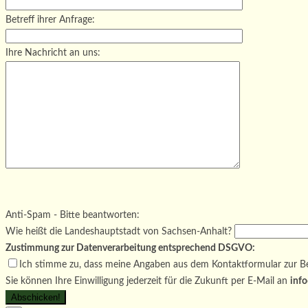
Betreff ihrer Anfrage:
Ihre Nachricht an uns:
Bitte lasse dieses Feld leer.
Bitte lasse dieses Feld leer.
Bitte lasse dieses Feld leer.
Anti-Spam - Bitte beantworten:
Wie heißt die Landeshauptstadt von Sachsen-Anhalt?
Zustimmung zur Datenverarbeitung entsprechend DSGVO:
Ich stimme zu, dass meine Angaben aus dem Kontaktformular zur Be
Sie können Ihre Einwilligung jederzeit für die Zukunft per E-Mail an
info