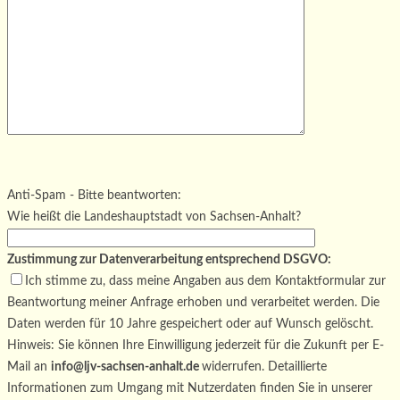
Bitte lasse dieses Feld leer.
Bitte lasse dieses Feld leer.
Bitte lasse dieses Feld leer.
Anti-Spam - Bitte beantworten:
Wie heißt die Landeshauptstadt von Sachsen-Anhalt?
Zustimmung zur Datenverarbeitung entsprechend DSGVO:
Ich stimme zu, dass meine Angaben aus dem Kontaktformular zur
Beantwortung meiner Anfrage erhoben und verarbeitet werden. Die
Daten werden für 10 Jahre gespeichert oder auf Wunsch gelöscht.
Hinweis: Sie können Ihre Einwilligung jederzeit für die Zukunft per E-
Mail an
info@ljv-sachsen-anhalt.de
widerrufen. Detaillierte
Informationen zum Umgang mit Nutzerdaten finden Sie in unserer