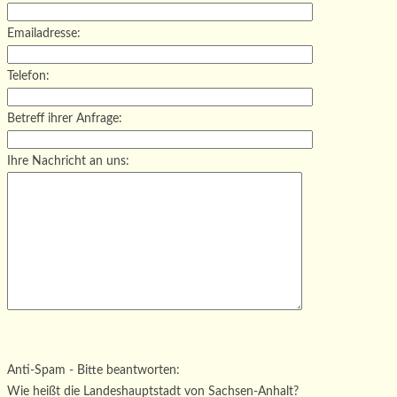
Emailadresse:
Telefon:
Betreff ihrer Anfrage:
Ihre Nachricht an uns:
Bitte lasse dieses Feld leer.
Bitte lasse dieses Feld leer.
Bitte lasse dieses Feld leer.
Anti-Spam - Bitte beantworten:
Wie heißt die Landeshauptstadt von Sachsen-Anhalt?