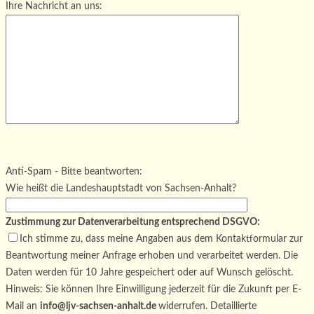
Ihre Nachricht an uns:
Bitte lasse dieses Feld leer.
Bitte lasse dieses Feld leer.
Bitte lasse dieses Feld leer.
Anti-Spam - Bitte beantworten:
Wie heißt die Landeshauptstadt von Sachsen-Anhalt?
Zustimmung zur Datenverarbeitung entsprechend DSGVO:
Ich stimme zu, dass meine Angaben aus dem Kontaktformular zur
Beantwortung meiner Anfrage erhoben und verarbeitet werden. Die
Daten werden für 10 Jahre gespeichert oder auf Wunsch gelöscht.
Hinweis: Sie können Ihre Einwilligung jederzeit für die Zukunft per E-
Mail an
info@ljv-sachsen-anhalt.de
widerrufen. Detaillierte