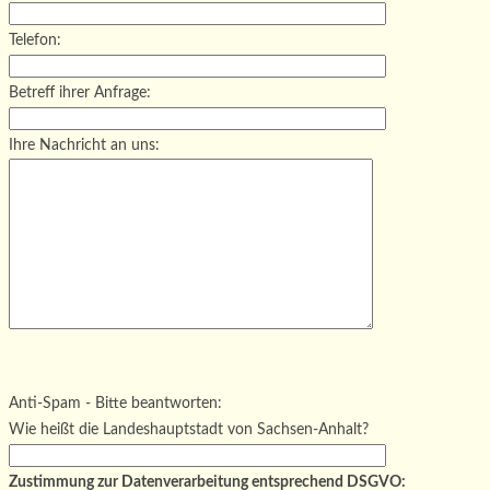
Telefon:
Betreff ihrer Anfrage:
Ihre Nachricht an uns:
Bitte lasse dieses Feld leer.
Bitte lasse dieses Feld leer.
Bitte lasse dieses Feld leer.
Anti-Spam - Bitte beantworten:
Wie heißt die Landeshauptstadt von Sachsen-Anhalt?
Zustimmung zur Datenverarbeitung entsprechend DSGVO: