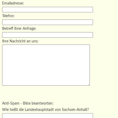
Emailadresse:
Telefon:
Betreff ihrer Anfrage:
Ihre Nachricht an uns:
Bitte lasse dieses Feld leer.
Bitte lasse dieses Feld leer.
Bitte lasse dieses Feld leer.
Anti-Spam - Bitte beantworten:
Wie heißt die Landeshauptstadt von Sachsen-Anhalt?