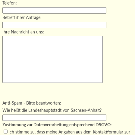
Telefon:
Betreff ihrer Anfrage:
Ihre Nachricht an uns:
Bitte lasse dieses Feld leer.
Bitte lasse dieses Feld leer.
Bitte lasse dieses Feld leer.
Anti-Spam - Bitte beantworten:
Wie heißt die Landeshauptstadt von Sachsen-Anhalt?
Zustimmung zur Datenverarbeitung entsprechend DSGVO:
Ich stimme zu, dass meine Angaben aus dem Kontaktformular zur