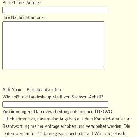
Betreff ihrer Anfrage:
Ihre Nachricht an uns:
Bitte lasse dieses Feld leer.
Bitte lasse dieses Feld leer.
Bitte lasse dieses Feld leer.
Anti-Spam - Bitte beantworten:
Wie heißt die Landeshauptstadt von Sachsen-Anhalt?
Zustimmung zur Datenverarbeitung entsprechend DSGVO:
Ich stimme zu, dass meine Angaben aus dem Kontaktformular zur
Beantwortung meiner Anfrage erhoben und verarbeitet werden. Die
Daten werden für 10 Jahre gespeichert oder auf Wunsch gelöscht.