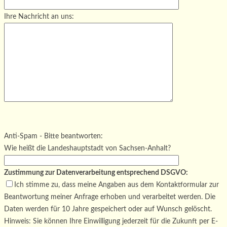
Ihre Nachricht an uns:
Bitte lasse dieses Feld leer.
Bitte lasse dieses Feld leer.
Bitte lasse dieses Feld leer.
Anti-Spam - Bitte beantworten:
Wie heißt die Landeshauptstadt von Sachsen-Anhalt?
Zustimmung zur Datenverarbeitung entsprechend DSGVO:
Ich stimme zu, dass meine Angaben aus dem Kontaktformular zur
Beantwortung meiner Anfrage erhoben und verarbeitet werden. Die
Daten werden für 10 Jahre gespeichert oder auf Wunsch gelöscht.
Hinweis: Sie können Ihre Einwilligung jederzeit für die Zukunft per E-