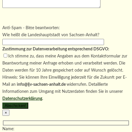
Bitte lasse dieses Feld leer.
Bitte lasse dieses Feld leer.
Bitte lasse dieses Feld leer.
Anti-Spam - Bitte beantworten:
Wie heißt die Landeshauptstadt von Sachsen-Anhalt?
Zustimmung zur Datenverarbeitung entsprechend DSGVO:
Ich stimme zu, dass meine Angaben aus dem Kontaktformular zur
Beantwortung meiner Anfrage erhoben und verarbeitet werden. Die
Daten werden für 10 Jahre gespeichert oder auf Wunsch gelöscht.
Hinweis: Sie können Ihre Einwilligung jederzeit für die Zukunft per E-
Mail an
info@ljv-sachsen-anhalt.de
widerrufen. Detaillierte
Informationen zum Umgang mit Nutzerdaten finden Sie in unserer
Datenschutzerklärung
.
×
Name: