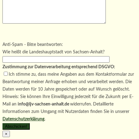
Bitte lasse dieses Feld leer.
Bitte lasse dieses Feld leer.
Bitte lasse dieses Feld leer.
Anti-Spam - Bitte beantworten:
Wie heißt die Landeshauptstadt von Sachsen-Anhalt?
Zustimmung zur Datenverarbeitung entsprechend DSGVO:
Ich stimme zu, dass meine Angaben aus dem Kontaktformular zur
Beantwortung meiner Anfrage erhoben und verarbeitet werden. Die
Daten werden für 10 Jahre gespeichert oder auf Wunsch gelöscht.
Hinweis: Sie können Ihre Einwilligung jederzeit für die Zukunft per E-
Mail an
info@ljv-sachsen-anhalt.de
widerrufen. Detaillierte
Informationen zum Umgang mit Nutzerdaten finden Sie in unserer
Datenschutzerklärung
.
×