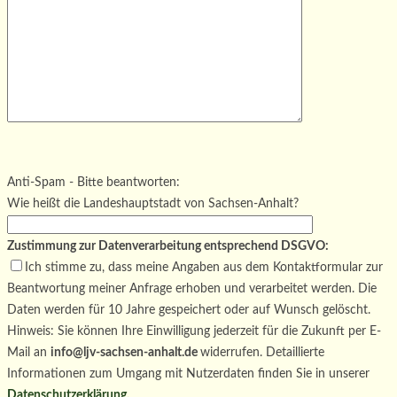
Bitte lasse dieses Feld leer.
Bitte lasse dieses Feld leer.
Bitte lasse dieses Feld leer.
Anti-Spam - Bitte beantworten:
Wie heißt die Landeshauptstadt von Sachsen-Anhalt?
Zustimmung zur Datenverarbeitung entsprechend DSGVO:
Ich stimme zu, dass meine Angaben aus dem Kontaktformular zur
Beantwortung meiner Anfrage erhoben und verarbeitet werden. Die
Daten werden für 10 Jahre gespeichert oder auf Wunsch gelöscht.
Hinweis: Sie können Ihre Einwilligung jederzeit für die Zukunft per E-
Mail an
info@ljv-sachsen-anhalt.de
widerrufen. Detaillierte
Informationen zum Umgang mit Nutzerdaten finden Sie in unserer
Datenschutzerklärung
.