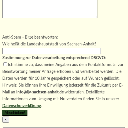
Bitte lasse dieses Feld leer.
Bitte lasse dieses Feld leer.
Bitte lasse dieses Feld leer.
Anti-Spam - Bitte beantworten:
Wie heißt die Landeshauptstadt von Sachsen-Anhalt?
Zustimmung zur Datenverarbeitung entsprechend DSGVO:
Ich stimme zu, dass meine Angaben aus dem Kontaktformular zur
Beantwortung meiner Anfrage erhoben und verarbeitet werden. Die
Daten werden für 10 Jahre gespeichert oder auf Wunsch gelöscht.
Hinweis: Sie können Ihre Einwilligung jederzeit für die Zukunft per E-
Mail an
info@ljv-sachsen-anhalt.de
widerrufen. Detaillierte
Informationen zum Umgang mit Nutzerdaten finden Sie in unserer
Datenschutzerklärung
.
×