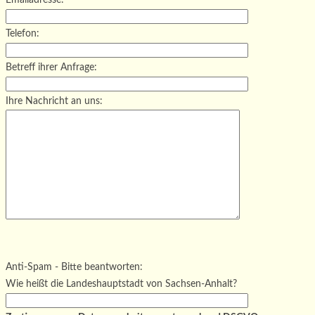
Emailadresse:
Telefon:
Betreff ihrer Anfrage:
Ihre Nachricht an uns:
Bitte lasse dieses Feld leer.
Bitte lasse dieses Feld leer.
Bitte lasse dieses Feld leer.
Anti-Spam - Bitte beantworten:
Wie heißt die Landeshauptstadt von Sachsen-Anhalt?