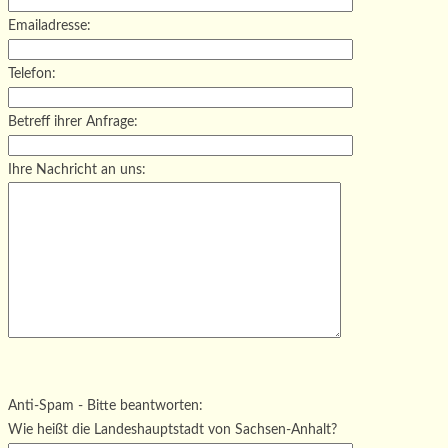
Emailadresse:
Telefon:
Betreff ihrer Anfrage:
Ihre Nachricht an uns:
Bitte lasse dieses Feld leer.
Bitte lasse dieses Feld leer.
Bitte lasse dieses Feld leer.
Anti-Spam - Bitte beantworten:
Wie heißt die Landeshauptstadt von Sachsen-Anhalt?