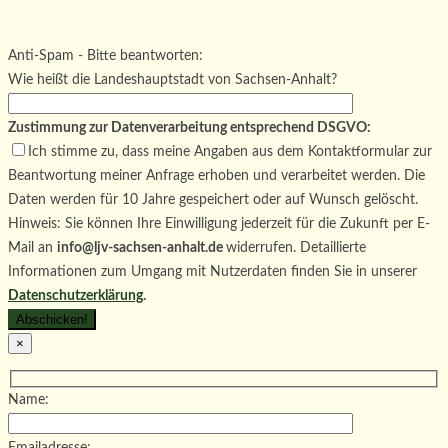
Bitte lasse dieses Feld leer.
Bitte lasse dieses Feld leer.
Bitte lasse dieses Feld leer.
Anti-Spam - Bitte beantworten:
Wie heißt die Landeshauptstadt von Sachsen-Anhalt?
Zustimmung zur Datenverarbeitung entsprechend DSGVO:
Ich stimme zu, dass meine Angaben aus dem Kontaktformular zur
Beantwortung meiner Anfrage erhoben und verarbeitet werden. Die
Daten werden für 10 Jahre gespeichert oder auf Wunsch gelöscht.
Hinweis: Sie können Ihre Einwilligung jederzeit für die Zukunft per E-
Mail an
info@ljv-sachsen-anhalt.de
widerrufen. Detaillierte
Informationen zum Umgang mit Nutzerdaten finden Sie in unserer
Datenschutzerklärung
.
×
Name: