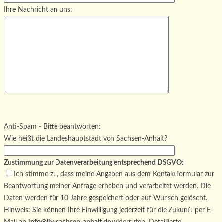
Ihre Nachricht an uns:
Bitte lasse dieses Feld leer.
Bitte lasse dieses Feld leer.
Bitte lasse dieses Feld leer.
Anti-Spam - Bitte beantworten:
Wie heißt die Landeshauptstadt von Sachsen-Anhalt?
Zustimmung zur Datenverarbeitung entsprechend DSGVO:
Ich stimme zu, dass meine Angaben aus dem Kontaktformular zur
Beantwortung meiner Anfrage erhoben und verarbeitet werden. Die
Daten werden für 10 Jahre gespeichert oder auf Wunsch gelöscht.
Hinweis: Sie können Ihre Einwilligung jederzeit für die Zukunft per E-
Mail an
info@ljv-sachsen-anhalt.de
widerrufen. Detaillierte