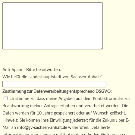
Bitte lasse dieses Feld leer.
Bitte lasse dieses Feld leer.
Bitte lasse dieses Feld leer.
Anti-Spam - Bitte beantworten:
Wie heißt die Landeshauptstadt von Sachsen-Anhalt?
Zustimmung zur Datenverarbeitung entsprechend DSGVO:
Ich stimme zu, dass meine Angaben aus dem Kontaktformular zur
Beantwortung meiner Anfrage erhoben und verarbeitet werden. Die
Daten werden für 10 Jahre gespeichert oder auf Wunsch gelöscht.
Hinweis: Sie können Ihre Einwilligung jederzeit für die Zukunft per E-
Mail an
info@ljv-sachsen-anhalt.de
widerrufen. Detaillierte
Informationen zum Umgang mit Nutzerdaten finden Sie in unserer