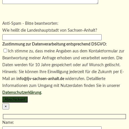
Bitte lasse dieses Feld leer.
Bitte lasse dieses Feld leer.
Bitte lasse dieses Feld leer.
Anti-Spam - Bitte beantworten:
Wie heißt die Landeshauptstadt von Sachsen-Anhalt?
Zustimmung zur Datenverarbeitung entsprechend DSGVO:
Ich stimme zu, dass meine Angaben aus dem Kontaktformular zur
Beantwortung meiner Anfrage erhoben und verarbeitet werden. Die
Daten werden für 10 Jahre gespeichert oder auf Wunsch gelöscht.
Hinweis: Sie können Ihre Einwilligung jederzeit für die Zukunft per E-
Mail an
info@ljv-sachsen-anhalt.de
widerrufen. Detaillierte
Informationen zum Umgang mit Nutzerdaten finden Sie in unserer
Datenschutzerklärung
.
×
Name: