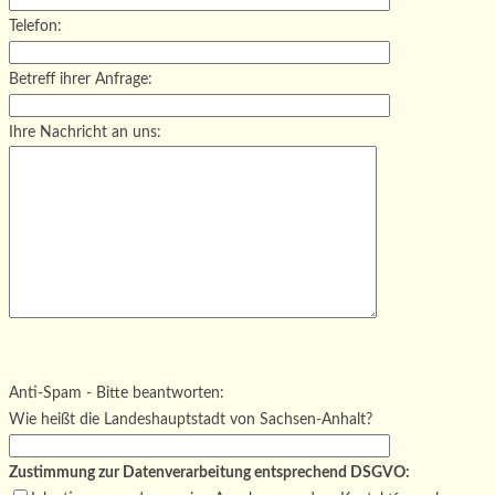
Telefon:
Betreff ihrer Anfrage:
Ihre Nachricht an uns:
Bitte lasse dieses Feld leer.
Bitte lasse dieses Feld leer.
Bitte lasse dieses Feld leer.
Anti-Spam - Bitte beantworten:
Wie heißt die Landeshauptstadt von Sachsen-Anhalt?
Zustimmung zur Datenverarbeitung entsprechend DSGVO: