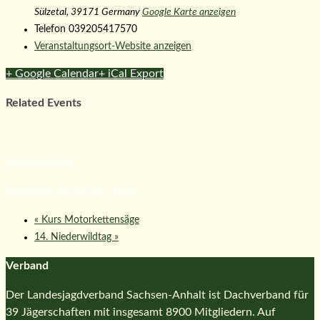
Sülzetal
,
39171
Germany
Google Karte anzeigen
Telefon
039205417570
Veranstaltungsort-Website anzeigen
+ Google Calendar
+ iCal Export
Related Events
Falknerprüfung
September 26 @ 8:30
-
18:00
«
Kurs Motorkettensäge
14. Niederwildtag
»
Verband
Der Landesjagdverband Sachsen-Anhalt ist Dachverband für
39 Jägerschaften mit insgesamt 8900 Mitgliedern. Auf