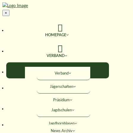
×
HOMEPAGE
VERBAND
TERMINE
Verband
Jägerschaften
JAGD & NATUR
Präsidium
SERVICE
Jagdschulen
Obleute
Jagdhornblasen
Geschäftsstelle
AKTIVITÄTEN
News Archiv