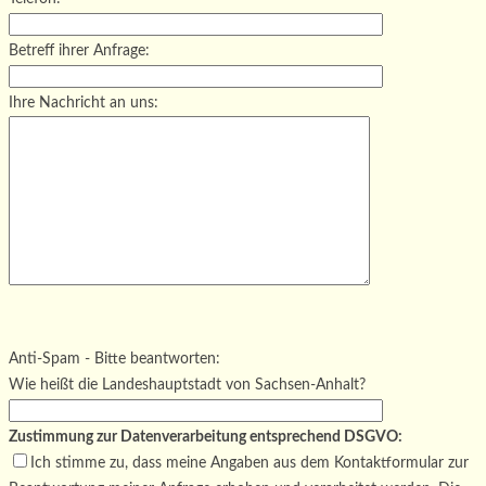
Betreff ihrer Anfrage:
Ihre Nachricht an uns:
Bitte lasse dieses Feld leer.
Bitte lasse dieses Feld leer.
Bitte lasse dieses Feld leer.
Anti-Spam - Bitte beantworten:
Wie heißt die Landeshauptstadt von Sachsen-Anhalt?
Zustimmung zur Datenverarbeitung entsprechend DSGVO:
Ich stimme zu, dass meine Angaben aus dem Kontaktformular zur