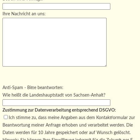
Ihre Nachricht an uns:
Bitte lasse dieses Feld leer.
Bitte lasse dieses Feld leer.
Bitte lasse dieses Feld leer.
Anti-Spam - Bitte beantworten:
Wie heißt die Landeshauptstadt von Sachsen-Anhalt?
Zustimmung zur Datenverarbeitung entsprechend DSGVO:
Ich stimme zu, dass meine Angaben aus dem Kontaktformular zur
Beantwortung meiner Anfrage erhoben und verarbeitet werden. Die
Daten werden für 10 Jahre gespeichert oder auf Wunsch gelöscht.