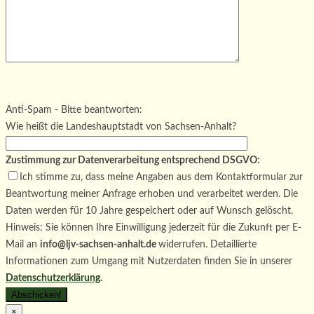
Bitte lasse dieses Feld leer.
Bitte lasse dieses Feld leer.
Bitte lasse dieses Feld leer.
Anti-Spam - Bitte beantworten:
Wie heißt die Landeshauptstadt von Sachsen-Anhalt?
Zustimmung zur Datenverarbeitung entsprechend DSGVO:
Ich stimme zu, dass meine Angaben aus dem Kontaktformular zur
Beantwortung meiner Anfrage erhoben und verarbeitet werden. Die
Daten werden für 10 Jahre gespeichert oder auf Wunsch gelöscht.
Hinweis: Sie können Ihre Einwilligung jederzeit für die Zukunft per E-
Mail an
info@ljv-sachsen-anhalt.de
widerrufen. Detaillierte
Informationen zum Umgang mit Nutzerdaten finden Sie in unserer
Datenschutzerklärung
.
×