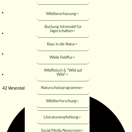
Falkner
Mitteilungsblatt
Wildtiererfassung
KONTAKT
Jagdhundewesen
Versicherungen
Buchung Infomobil für
Jagdliches Schiessen
Jägerschaften
SUCHE
Rabatte
Junge Jäger
Raus in die Natur
Rechtshilfe
Jäger werden
Wilde Feldflur
MITGLIED WERDEN
Umweltbildung
Wildfleisch & “Wild auf
ANMELDEN
Wild”
Förderungen
Naturschutzprogramme
42 Veranstaltungen gefunden.
Seminare
Wildtierforschung
Öffentliche Downloads
Literaturempfehlung
Social Media Newsroom