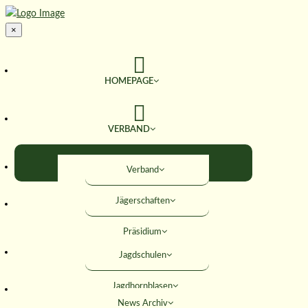
×
HOMEPAGE
VERBAND
TERMINE
Verband
Jägerschaften
JAGD & NATUR
Präsidium
SERVICE
Jagdschulen
Obleute
Jagdhornblasen
Geschäftsstelle
AKTIVITÄTEN
News Archiv