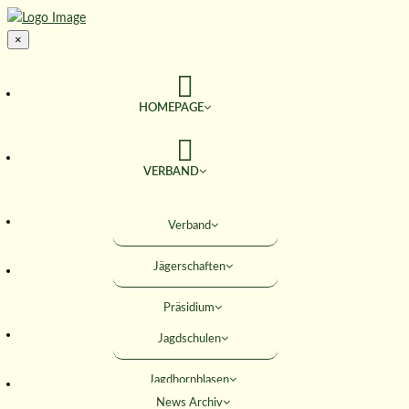
×
HOMEPAGE
VERBAND
TERMINE
Verband
Jägerschaften
JAGD & NATUR
Präsidium
SERVICE
Jagdschulen
Obleute
Jagdhornblasen
Geschäftsstelle
AKTIVITÄTEN
News Archiv