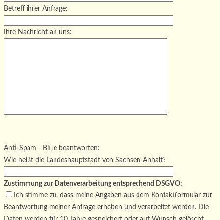
Betreff ihrer Anfrage:
Ihre Nachricht an uns:
Bitte lasse dieses Feld leer.
Bitte lasse dieses Feld leer.
Bitte lasse dieses Feld leer.
Anti-Spam - Bitte beantworten:
Wie heißt die Landeshauptstadt von Sachsen-Anhalt?
Zustimmung zur Datenverarbeitung entsprechend DSGVO:
Ich stimme zu, dass meine Angaben aus dem Kontaktformular zur
Beantwortung meiner Anfrage erhoben und verarbeitet werden. Die
Daten werden für 10 Jahre gespeichert oder auf Wunsch gelöscht.