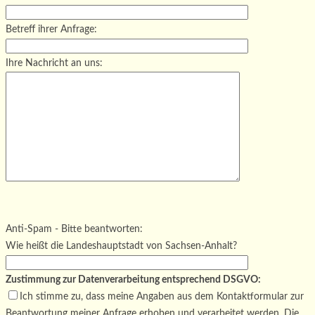
Betreff ihrer Anfrage:
Ihre Nachricht an uns:
Bitte lasse dieses Feld leer.
Bitte lasse dieses Feld leer.
Bitte lasse dieses Feld leer.
Anti-Spam - Bitte beantworten:
Wie heißt die Landeshauptstadt von Sachsen-Anhalt?
Zustimmung zur Datenverarbeitung entsprechend DSGVO:
Ich stimme zu, dass meine Angaben aus dem Kontaktformular zur
Beantwortung meiner Anfrage erhoben und verarbeitet werden. Die