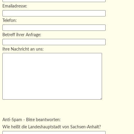
Emailadresse:
Telefon:
Betreff ihrer Anfrage:
Ihre Nachricht an uns:
Bitte lasse dieses Feld leer.
Bitte lasse dieses Feld leer.
Bitte lasse dieses Feld leer.
Anti-Spam - Bitte beantworten:
Wie heißt die Landeshauptstadt von Sachsen-Anhalt?