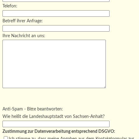
Telefon:
Betreff ihrer Anfrage:
Ihre Nachricht an uns:
Bitte lasse dieses Feld leer.
Bitte lasse dieses Feld leer.
Bitte lasse dieses Feld leer.
Anti-Spam - Bitte beantworten:
Wie heißt die Landeshauptstadt von Sachsen-Anhalt?
Zustimmung zur Datenverarbeitung entsprechend DSGVO:
Ich stimme zu, dass meine Angaben aus dem Kontaktformular zur