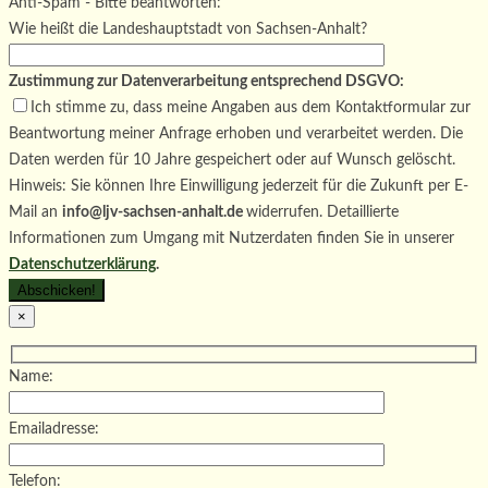
Bitte lasse dieses Feld leer.
Anti-Spam - Bitte beantworten:
Wie heißt die Landeshauptstadt von Sachsen-Anhalt?
Zustimmung zur Datenverarbeitung entsprechend DSGVO:
Ich stimme zu, dass meine Angaben aus dem Kontaktformular zur
Beantwortung meiner Anfrage erhoben und verarbeitet werden. Die
Daten werden für 10 Jahre gespeichert oder auf Wunsch gelöscht.
Hinweis: Sie können Ihre Einwilligung jederzeit für die Zukunft per E-
Mail an
info@ljv-sachsen-anhalt.de
widerrufen. Detaillierte
Informationen zum Umgang mit Nutzerdaten finden Sie in unserer
Datenschutzerklärung
.
×
Name:
Emailadresse:
Telefon: