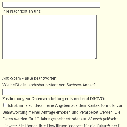
Ihre Nachricht an uns:
Bitte lasse dieses Feld leer.
Bitte lasse dieses Feld leer.
Bitte lasse dieses Feld leer.
Anti-Spam - Bitte beantworten:
Wie heißt die Landeshauptstadt von Sachsen-Anhalt?
Zustimmung zur Datenverarbeitung entsprechend DSGVO:
Ich stimme zu, dass meine Angaben aus dem Kontaktformular zur
Beantwortung meiner Anfrage erhoben und verarbeitet werden. Die
Daten werden für 10 Jahre gespeichert oder auf Wunsch gelöscht.
Hinweis: Sie können Ihre Einwilligung jederzeit für die Zukunft per E-