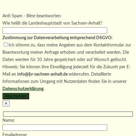
Bitte lasse dieses Feld leer.
Bitte lasse dieses Feld leer.
Bitte lasse dieses Feld leer.
Anti-Spam - Bitte beantworten:
Wie heißt die Landeshauptstadt von Sachsen-Anhalt?
Zustimmung zur Datenverarbeitung entsprechend DSGVO:
Ich stimme zu, dass meine Angaben aus dem Kontaktformular zur
Beantwortung meiner Anfrage erhoben und verarbeitet werden. Die
Daten werden für 10 Jahre gespeichert oder auf Wunsch gelöscht.
Hinweis: Sie können Ihre Einwilligung jederzeit für die Zukunft per E-
Mail an
info@ljv-sachsen-anhalt.de
widerrufen. Detaillierte
Informationen zum Umgang mit Nutzerdaten finden Sie in unserer
Datenschutzerklärung
.
×
Name:
Emailadresse: