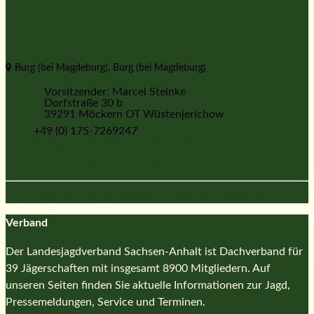
Burg (bei Magdeburg), Burg (bei Magdeburg)
Vorsitzender: Marcel Steinke
Dorfstraße 30 b
39291 Möckern OT Wüstenjerichow
+49 (0) 175-7269247
Jägerschaft via Email kontaktieren
www.jaegerschaft-burg.de
Jägerschaft Burgenlandkreis e.V.
Jägerschaft Bitterfeld e.V.
Verband
Der Landesjagdverband Sachsen-Anhalt ist Dachverband für
39 Jägerschaften mit insgesamt 8900 Mitgliedern. Auf
unseren Seiten finden Sie aktuelle Informationen zur Jagd,
Pressemeldungen, Service und Terminen.