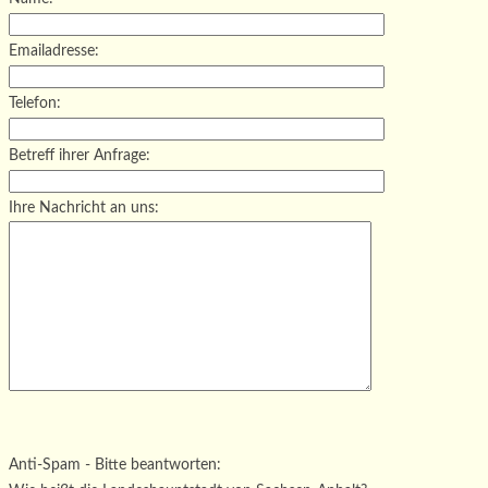
Emailadresse:
Telefon:
Betreff ihrer Anfrage:
Ihre Nachricht an uns:
Bitte lasse dieses Feld leer.
Bitte lasse dieses Feld leer.
Bitte lasse dieses Feld leer.
Anti-Spam - Bitte beantworten: