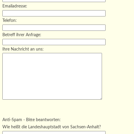
Emailadresse:
Telefon:
Betreff ihrer Anfrage:
Ihre Nachricht an uns:
Bitte lasse dieses Feld leer.
Bitte lasse dieses Feld leer.
Bitte lasse dieses Feld leer.
Anti-Spam - Bitte beantworten:
Wie heißt die Landeshauptstadt von Sachsen-Anhalt?