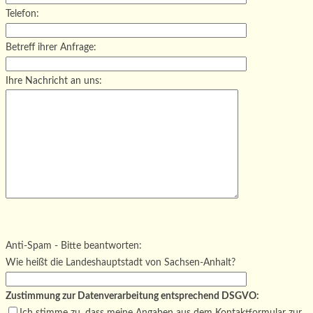
Telefon:
Betreff ihrer Anfrage:
Ihre Nachricht an uns:
Bitte lasse dieses Feld leer.
Bitte lasse dieses Feld leer.
Bitte lasse dieses Feld leer.
Anti-Spam - Bitte beantworten:
Wie heißt die Landeshauptstadt von Sachsen-Anhalt?
Zustimmung zur Datenverarbeitung entsprechend DSGVO:
Ich stimme zu, dass meine Angaben aus dem Kontaktformular zur