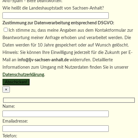
Bitte lasse dieses Feld leer.
Anti-Spam - Bitte beantworten:
Wie heißt die Landeshauptstadt von Sachsen-Anhalt?
Zustimmung zur Datenverarbeitung entsprechend DSGVO:
Ich stimme zu, dass meine Angaben aus dem Kontaktformular zur
Beantwortung meiner Anfrage erhoben und verarbeitet werden. Die
Daten werden für 10 Jahre gespeichert oder auf Wunsch gelöscht.
Hinweis: Sie können Ihre Einwilligung jederzeit für die Zukunft per E-
Mail an
info@ljv-sachsen-anhalt.de
widerrufen. Detaillierte
Informationen zum Umgang mit Nutzerdaten finden Sie in unserer
Datenschutzerklärung
.
×
Name:
Emailadresse:
Telefon: