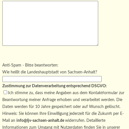
Bitte lasse dieses Feld leer.
Bitte lasse dieses Feld leer.
Bitte lasse dieses Feld leer.
Anti-Spam - Bitte beantworten:
Wie heißt die Landeshauptstadt von Sachsen-Anhalt?
Zustimmung zur Datenverarbeitung entsprechend DSGVO:
Ich stimme zu, dass meine Angaben aus dem Kontaktformular zur
Beantwortung meiner Anfrage erhoben und verarbeitet werden. Die
Daten werden für 10 Jahre gespeichert oder auf Wunsch gelöscht.
Hinweis: Sie können Ihre Einwilligung jederzeit für die Zukunft per E-
Mail an
info@ljv-sachsen-anhalt.de
widerrufen. Detaillierte
Informationen zum Umgang mit Nutzerdaten finden Sie in unserer