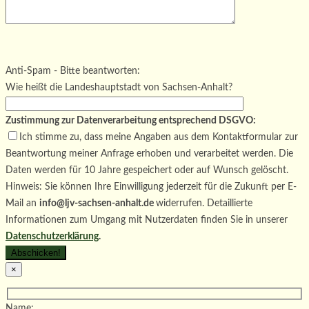
Bitte lasse dieses Feld leer.
Bitte lasse dieses Feld leer.
Bitte lasse dieses Feld leer.
Anti-Spam - Bitte beantworten:
Wie heißt die Landeshauptstadt von Sachsen-Anhalt?
Zustimmung zur Datenverarbeitung entsprechend DSGVO:
Ich stimme zu, dass meine Angaben aus dem Kontaktformular zur
Beantwortung meiner Anfrage erhoben und verarbeitet werden. Die
Daten werden für 10 Jahre gespeichert oder auf Wunsch gelöscht.
Hinweis: Sie können Ihre Einwilligung jederzeit für die Zukunft per E-
Mail an
info@ljv-sachsen-anhalt.de
widerrufen. Detaillierte
Informationen zum Umgang mit Nutzerdaten finden Sie in unserer
Datenschutzerklärung
.
×
Name: