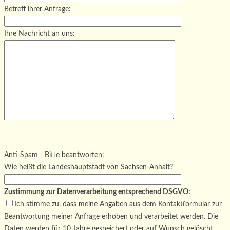
Betreff ihrer Anfrage:
Ihre Nachricht an uns:
Bitte lasse dieses Feld leer.
Bitte lasse dieses Feld leer.
Bitte lasse dieses Feld leer.
Anti-Spam - Bitte beantworten:
Wie heißt die Landeshauptstadt von Sachsen-Anhalt?
Zustimmung zur Datenverarbeitung entsprechend DSGVO:
Ich stimme zu, dass meine Angaben aus dem Kontaktformular zur
Beantwortung meiner Anfrage erhoben und verarbeitet werden. Die
Daten werden für 10 Jahre gespeichert oder auf Wunsch gelöscht.