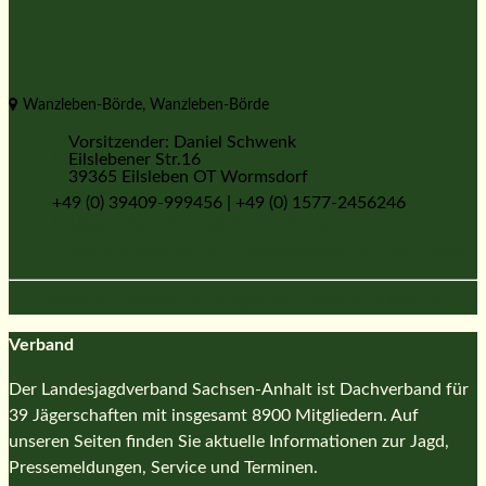
Wanzleben-Börde, Wanzleben-Börde
Vorsitzender: Daniel Schwenk
Eilslebener Str.16
39365 Eilsleben OT Wormsdorf
+49 (0) 39409-999456 | +49 (0) 1577-2456246
Jägerschaft via Email kontaktieren
www.ljv-sachsen-anhalt.de/jaegerschaft-wanzleben
Jägerschaft Weißenfels e.V.
Jägerschaft Unstruttal-Finne e.V.
Verband
Der Landesjagdverband Sachsen-Anhalt ist Dachverband für
39 Jägerschaften mit insgesamt 8900 Mitgliedern. Auf
unseren Seiten finden Sie aktuelle Informationen zur Jagd,
Pressemeldungen, Service und Terminen.