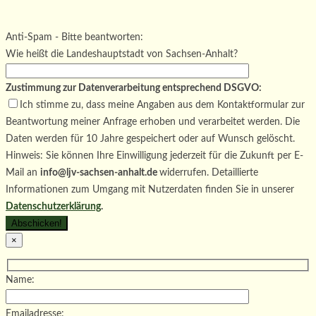
Bitte lasse dieses Feld leer.
Bitte lasse dieses Feld leer.
Bitte lasse dieses Feld leer.
Anti-Spam - Bitte beantworten:
Wie heißt die Landeshauptstadt von Sachsen-Anhalt?
Zustimmung zur Datenverarbeitung entsprechend DSGVO:
Ich stimme zu, dass meine Angaben aus dem Kontaktformular zur
Beantwortung meiner Anfrage erhoben und verarbeitet werden. Die
Daten werden für 10 Jahre gespeichert oder auf Wunsch gelöscht.
Hinweis: Sie können Ihre Einwilligung jederzeit für die Zukunft per E-
Mail an
info@ljv-sachsen-anhalt.de
widerrufen. Detaillierte
Informationen zum Umgang mit Nutzerdaten finden Sie in unserer
Datenschutzerklärung
.
×
Name:
Emailadresse: