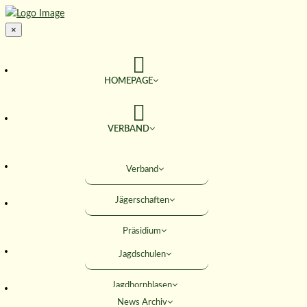
×
HOMEPAGE
VERBAND
TERMINE
Verband
Jägerschaften
JAGD & NATUR
Präsidium
SERVICE
Jagdschulen
Obleute
Jagdhornblasen
Geschäftsstelle
AKTIVITÄTEN
News Archiv