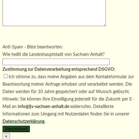
Bitte lasse dieses Feld leer.
Bitte lasse dieses Feld leer.
Bitte lasse dieses Feld leer.
Anti-Spam - Bitte beantworten:
Wie heißt die Landeshauptstadt von Sachsen-Anhalt?
Zustimmung zur Datenverarbeitung entsprechend DSGVO:
Ich stimme zu, dass meine Angaben aus dem Kontaktformular zur
Beantwortung meiner Anfrage erhoben und verarbeitet werden. Die
Daten werden für 10 Jahre gespeichert oder auf Wunsch gelöscht.
Hinweis: Sie können Ihre Einwilligung jederzeit für die Zukunft per E-
Mail an
info@ljv-sachsen-anhalt.de
widerrufen. Detaillierte
Informationen zum Umgang mit Nutzerdaten finden Sie in unserer
Datenschutzerklärung
.
×