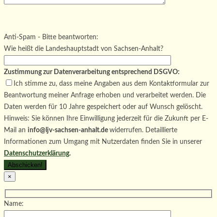
Bitte lasse dieses Feld leer.
Bitte lasse dieses Feld leer.
Bitte lasse dieses Feld leer.
Anti-Spam - Bitte beantworten:
Wie heißt die Landeshauptstadt von Sachsen-Anhalt?
Zustimmung zur Datenverarbeitung entsprechend DSGVO:
Ich stimme zu, dass meine Angaben aus dem Kontaktformular zur
Beantwortung meiner Anfrage erhoben und verarbeitet werden. Die
Daten werden für 10 Jahre gespeichert oder auf Wunsch gelöscht.
Hinweis: Sie können Ihre Einwilligung jederzeit für die Zukunft per E-
Mail an
info@ljv-sachsen-anhalt.de
widerrufen. Detaillierte
Informationen zum Umgang mit Nutzerdaten finden Sie in unserer
Datenschutzerklärung
.
×
Name: