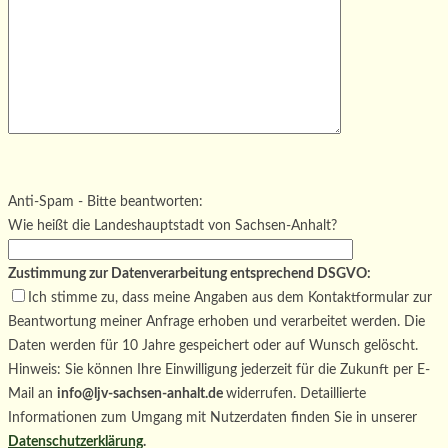
Bitte lasse dieses Feld leer.
Bitte lasse dieses Feld leer.
Bitte lasse dieses Feld leer.
Anti-Spam - Bitte beantworten:
Wie heißt die Landeshauptstadt von Sachsen-Anhalt?
Zustimmung zur Datenverarbeitung entsprechend DSGVO:
Ich stimme zu, dass meine Angaben aus dem Kontaktformular zur
Beantwortung meiner Anfrage erhoben und verarbeitet werden. Die
Daten werden für 10 Jahre gespeichert oder auf Wunsch gelöscht.
Hinweis: Sie können Ihre Einwilligung jederzeit für die Zukunft per E-
Mail an
info@ljv-sachsen-anhalt.de
widerrufen. Detaillierte
Informationen zum Umgang mit Nutzerdaten finden Sie in unserer
Datenschutzerklärung
.