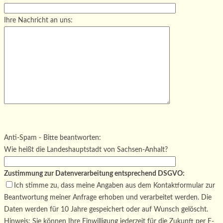
Ihre Nachricht an uns:
Bitte lasse dieses Feld leer.
Bitte lasse dieses Feld leer.
Bitte lasse dieses Feld leer.
Anti-Spam - Bitte beantworten:
Wie heißt die Landeshauptstadt von Sachsen-Anhalt?
Zustimmung zur Datenverarbeitung entsprechend DSGVO:
Ich stimme zu, dass meine Angaben aus dem Kontaktformular zur
Beantwortung meiner Anfrage erhoben und verarbeitet werden. Die
Daten werden für 10 Jahre gespeichert oder auf Wunsch gelöscht.
Hinweis: Sie können Ihre Einwilligung jederzeit für die Zukunft per E-