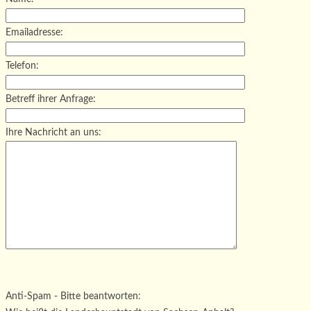
Emailadresse:
Telefon:
Betreff ihrer Anfrage:
Ihre Nachricht an uns:
Bitte lasse dieses Feld leer.
Bitte lasse dieses Feld leer.
Bitte lasse dieses Feld leer.
Anti-Spam - Bitte beantworten: