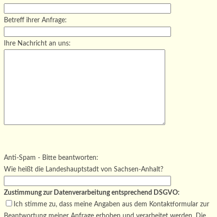
Betreff ihrer Anfrage:
Ihre Nachricht an uns:
Bitte lasse dieses Feld leer.
Bitte lasse dieses Feld leer.
Bitte lasse dieses Feld leer.
Anti-Spam - Bitte beantworten:
Wie heißt die Landeshauptstadt von Sachsen-Anhalt?
Zustimmung zur Datenverarbeitung entsprechend DSGVO:
Ich stimme zu, dass meine Angaben aus dem Kontaktformular zur
Beantwortung meiner Anfrage erhoben und verarbeitet werden. Die