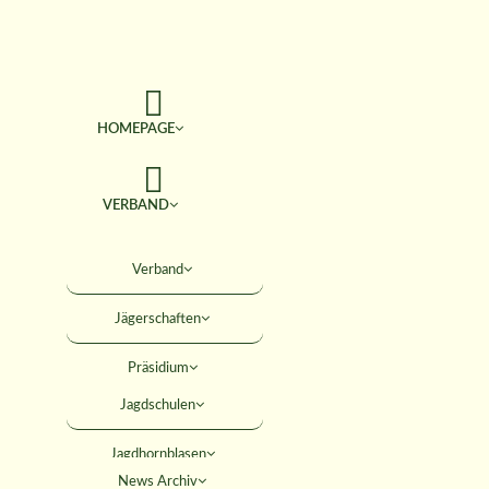
HOMEPAGE
VERBAND
TERMINE
Verband
Jägerschaften
JAGD & NATUR
Präsidium
SERVICE
Jagdschulen
Obleute
Jagdhornblasen
Geschäftsstelle
AKTIVITÄTEN
News Archiv