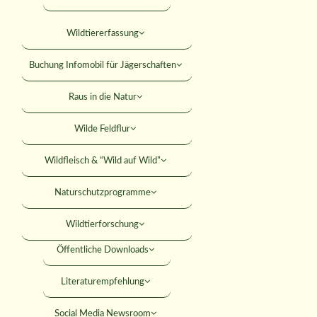
Falkner
Mitteilungsblatt
Wildtiererfassung
KONTAKT
Jagdhundewesen
Versicherungen
Buchung Infomobil für Jägerschaften
Jagdliches Schiessen
SUCHE
Rabatte
Raus in die Natur
Junge Jäger
Rechtshilfe
Wilde Feldflur
Jäger werden
MITGLIED WERDEN
Umweltbildung
Wildfleisch & “Wild auf Wild”
ANMELDEN
Förderungen
Naturschutzprogramme
Seminare
Wildtierforschung
Öffentliche Downloads
 Schwarzwildbejag
Literaturempfehlung
Social Media Newsroom