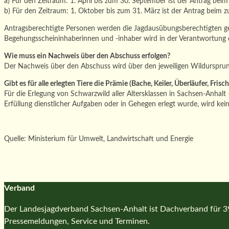
a) Für den Zeitraum: 1. April bis zum 30. September ist der Antrag beim
b) Für den Zeitraum: 1. Oktober bis zum 31. März ist der Antrag beim zu
Antragsberechtigte Personen werden die Jagdausübungsberechtigten ge
Begehungsscheininhaberinnen und -inhaber wird in der Verantwortung 
Wie muss ein Nachweis über den Abschuss erfolgen?
Der Nachweis über den Abschuss wird über den jeweiligen Wildursprung
Gibt es für alle erlegten Tiere die Prämie (Bache, Keiler, Überläufer, Frisch
Für die Erlegung von Schwarzwild aller Altersklassen in Sachsen-Anhal
Erfüllung dienstlicher Aufgaben oder in Gehegen erlegt wurde, wird ke
Quelle: Ministerium für Umwelt, Landwirtschaft und Energie
Verband
Der Landesjagdverband Sachsen-Anhalt ist Dachverband für 39 
Pressemeldungen, Service und Terminen.