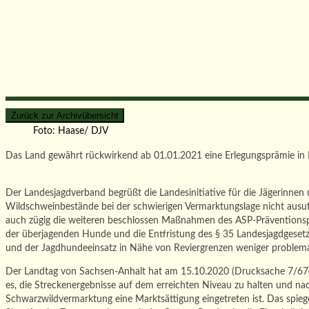
Foto: Haase/ DJV
Das Land gewährt rückwirkend ab 01.01.2021 eine Erlegungsprämie in 
Der Landesjagdverband begrüßt die Landesinitiative für die Jägerinnen 
Wildschweinbestände bei der schwierigen Vermarktungslage nicht ausufe
auch zügig die weiteren beschlossen Maßnahmen des ASP-Präventionspa
der überjagenden Hunde und die Entfristung des § 35 Landesjagdgesetz
und der Jagdhundeeinsatz in Nähe von Reviergrenzen weniger problema
Der Landtag von Sachsen-Anhalt hat am 15.10.2020 (Drucksache 7/6747)
es, die Streckenergebnisse auf dem erreichten Niveau zu halten und nac
Schwarzwildvermarktung eine Marktsättigung eingetreten ist. Das spiege