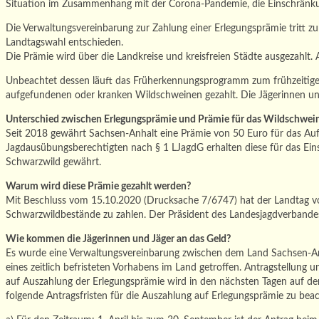
Situation im Zusammenhang mit der Corona-Pandemie, die Einschränkun
Die Verwaltungsvereinbarung zur Zahlung einer Erlegungsprämie tritt z
Landtagswahl entschieden.
Die Prämie wird über die Landkreise und kreisfreien Städte ausgezahlt
Unbeachtet dessen läuft das Früherkennungsprogramm zum frühzeitigen
aufgefundenen oder kranken Wildschweinen gezahlt. Die Jägerinnen und
Unterschied zwischen Erlegungsprämie und Prämie für das Wildschwei
Seit 2018 gewährt Sachsen-Anhalt eine Prämie von 50 Euro für das Auf
Jagdausübungsberechtigten nach § 1 LJagdG erhalten diese für das Ein
Schwarzwild gewährt.
Warum wird diese Prämie gezahlt werden?
Mit Beschluss vom 15.10.2020 (Drucksache 7/6747) hat der Landtag vo
Schwarzwildbestände zu zahlen. Der Präsident des Landesjagdverbande
Wie kommen die Jägerinnen und Jäger an das Geld?
Es wurde eine Verwaltungsvereinbarung zwischen dem Land Sachsen-Anh
eines zeitlich befristeten Vorhabens im Land getroffen. Antragstellung
auf Auszahlung der Erlegungsprämie wird in den nächsten Tagen auf der
folgende Antragsfristen für die Auszahlung auf Erlegungsprämie zu bea