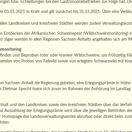
gen bzw. Schließungen bei den Gastronomiebetrieben zur Folge hat. Die
um 01.01.2021 in Kraft und gilt zunächst bis 31.12.2021. Über eine Ver
. Allen Landkreisen und kreisfreien Städten werden zudem Verwaltungskos
 Entdecken der Afrikanischen Schweinepest (Wildschweinmonitoring) im
 Jäger werden in allen Regionen Sachsen-Anhalts angehalten sich am Mon
nmonitoring
finden und Beproben toter oder kranker Wildschweine, um frühzeitig Fäl
senden von Proben von Fallwild sowie von erlegtem Schwarzwild mit Kra
n Sachsen-Anhalt die Regierung gebeten, eine Erlegungsprämie in Höhe v
s Dietmar Specht hatte sich zuvor im Rahmen der Anhörung im Landtag 
alt und den Landkreisen sowie den kreisfreien Städten über das Verfah
 und Auszahlung der Erlegungsprämie wird über die jeweiligen Behörden der
 Homepage des Landesverwaltungsamtes abrufbar oder direkt beim zuständig
chten: