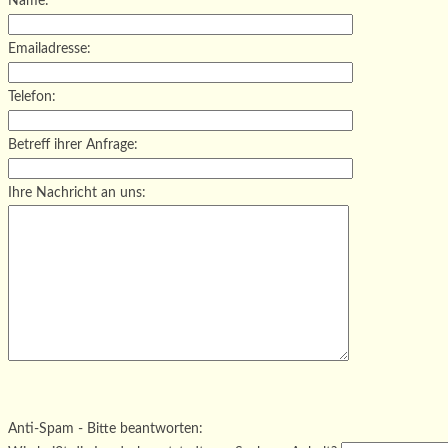
Name:
Emailadresse:
Telefon:
Betreff ihrer Anfrage:
Ihre Nachricht an uns:
Bitte lasse dieses Feld leer.
Bitte lasse dieses Feld leer.
Bitte lasse dieses Feld leer.
Anti-Spam - Bitte beantworten: