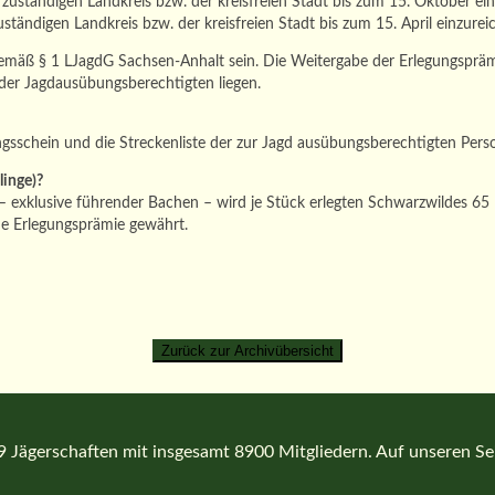
 zuständigen Landkreis bzw. der kreisfreien Stadt bis zum 15. Oktober ei
ständigen Landkreis bzw. der kreisfreien Stadt bis zum 15. April einzurei
mäß § 1 LJagdG Sachsen-Anhalt sein. Die Weitergabe der Erlegungspräm
der Jagdausübungsberechtigten liegen.
sschein und die Streckenliste der zur Jagd ausübungsberechtigten Perso
linge)?
t – exklusive führender Bachen – wird je Stück erlegten Schwarzwildes 
ine Erlegungsprämie gewährt.
Jägerschaften mit insgesamt 8900 Mitgliedern. Auf unseren Seit