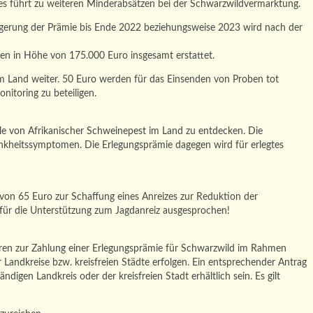
s führt zu weiteren Minderabsätzen bei der Schwarzwildvermarktung.
längerung der Prämie bis Ende 2022 beziehungsweise 2023 wird nach der
ten in Höhe von 175.000 Euro insgesamt erstattet.
 Land weiter. 50 Euro werden für das Einsenden von Proben tot
itoring zu beteiligen.
le von Afrikanischer Schweinepest im Land zu entdecken. Die
nkheitssymptomen. Die Erlegungsprämie dagegen wird für erlegtes
on 65 Euro zur Schaffung eines Anreizes zur Reduktion der
für die Unterstützung zum Jagdanreiz ausgesprochen!
ren zur Zahlung einer Erlegungsprämie für Schwarzwild im Rahmen
 Landkreise bzw. kreisfreien Städte erfolgen. Ein entsprechender Antrag
en Landkreis oder der kreisfreien Stadt erhältlich sein. Es gilt