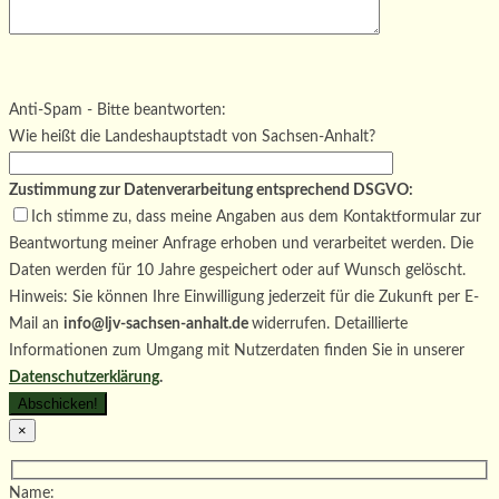
Bitte lasse dieses Feld leer.
Bitte lasse dieses Feld leer.
Bitte lasse dieses Feld leer.
Anti-Spam - Bitte beantworten:
Wie heißt die Landeshauptstadt von Sachsen-Anhalt?
Zustimmung zur Datenverarbeitung entsprechend DSGVO:
Ich stimme zu, dass meine Angaben aus dem Kontaktformular zur
Beantwortung meiner Anfrage erhoben und verarbeitet werden. Die
Daten werden für 10 Jahre gespeichert oder auf Wunsch gelöscht.
Hinweis: Sie können Ihre Einwilligung jederzeit für die Zukunft per E-
Mail an
info@ljv-sachsen-anhalt.de
widerrufen. Detaillierte
Informationen zum Umgang mit Nutzerdaten finden Sie in unserer
Datenschutzerklärung
.
×
Name: