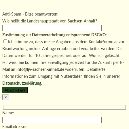
Bitte lasse dieses Feld leer.
Bitte lasse dieses Feld leer.
Bitte lasse dieses Feld leer.
Anti-Spam - Bitte beantworten:
Wie heißt die Landeshauptstadt von Sachsen-Anhalt?
Zustimmung zur Datenverarbeitung entsprechend DSGVO:
Ich stimme zu, dass meine Angaben aus dem Kontaktformular zur
Beantwortung meiner Anfrage erhoben und verarbeitet werden. Die
Daten werden für 10 Jahre gespeichert oder auf Wunsch gelöscht.
Hinweis: Sie können Ihre Einwilligung jederzeit für die Zukunft per E-
Mail an
info@ljv-sachsen-anhalt.de
widerrufen. Detaillierte
Informationen zum Umgang mit Nutzerdaten finden Sie in unserer
Datenschutzerklärung
.
×
Name:
Emailadresse: