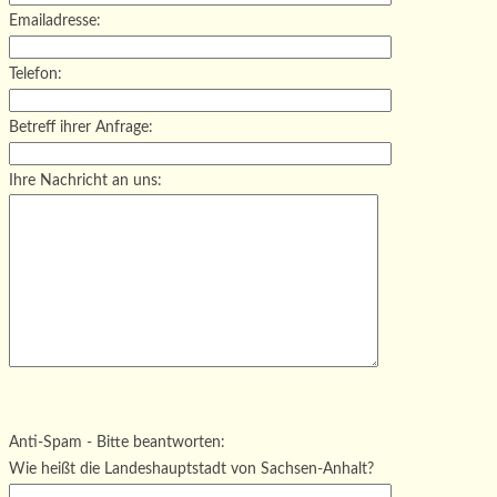
Emailadresse:
Telefon:
Betreff ihrer Anfrage:
Ihre Nachricht an uns:
Bitte lasse dieses Feld leer.
Bitte lasse dieses Feld leer.
Bitte lasse dieses Feld leer.
Anti-Spam - Bitte beantworten:
Wie heißt die Landeshauptstadt von Sachsen-Anhalt?