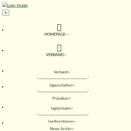
×
HOMEPAGE
VERBAND
TERMINE
Verband
Jägerschaften
JAGD & NATUR
Präsidium
SERVICE
Jagdschulen
Obleute
Jagdhornblasen
Geschäftsstelle
AKTIVITÄTEN
News Archiv