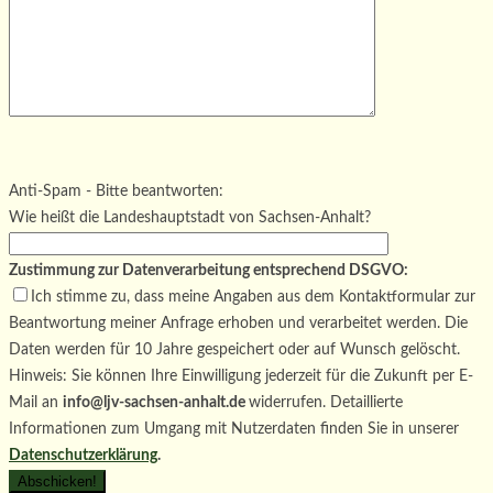
Bitte lasse dieses Feld leer.
Bitte lasse dieses Feld leer.
Bitte lasse dieses Feld leer.
Anti-Spam - Bitte beantworten:
Wie heißt die Landeshauptstadt von Sachsen-Anhalt?
Zustimmung zur Datenverarbeitung entsprechend DSGVO:
Ich stimme zu, dass meine Angaben aus dem Kontaktformular zur
Beantwortung meiner Anfrage erhoben und verarbeitet werden. Die
Daten werden für 10 Jahre gespeichert oder auf Wunsch gelöscht.
Hinweis: Sie können Ihre Einwilligung jederzeit für die Zukunft per E-
Mail an
info@ljv-sachsen-anhalt.de
widerrufen. Detaillierte
Informationen zum Umgang mit Nutzerdaten finden Sie in unserer
Datenschutzerklärung
.