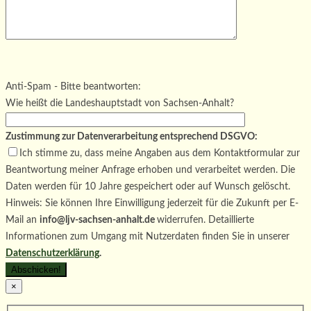
Bitte lasse dieses Feld leer.
Bitte lasse dieses Feld leer.
Bitte lasse dieses Feld leer.
Anti-Spam - Bitte beantworten:
Wie heißt die Landeshauptstadt von Sachsen-Anhalt?
Zustimmung zur Datenverarbeitung entsprechend DSGVO:
Ich stimme zu, dass meine Angaben aus dem Kontaktformular zur
Beantwortung meiner Anfrage erhoben und verarbeitet werden. Die
Daten werden für 10 Jahre gespeichert oder auf Wunsch gelöscht.
Hinweis: Sie können Ihre Einwilligung jederzeit für die Zukunft per E-
Mail an
info@ljv-sachsen-anhalt.de
widerrufen. Detaillierte
Informationen zum Umgang mit Nutzerdaten finden Sie in unserer
Datenschutzerklärung
.
×