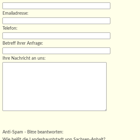
Emailadresse:
Telefon:
Betreff ihrer Anfrage:
Ihre Nachricht an uns:
Bitte lasse dieses Feld leer.
Bitte lasse dieses Feld leer.
Bitte lasse dieses Feld leer.
Anti-Spam - Bitte beantworten:
Wie heißt die Landeshauptstadt von Sachsen-Anhalt?