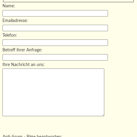
Name:
Emailadresse:
Telefon:
Betreff ihrer Anfrage:
Ihre Nachricht an uns:
Bitte lasse dieses Feld leer.
Bitte lasse dieses Feld leer.
Bitte lasse dieses Feld leer.