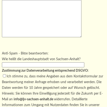
Bitte lasse dieses Feld leer.
Bitte lasse dieses Feld leer.
Bitte lasse dieses Feld leer.
Anti-Spam - Bitte beantworten:
Wie heißt die Landeshauptstadt von Sachsen-Anhalt?
Zustimmung zur Datenverarbeitung entsprechend DSGVO:
Ich stimme zu, dass meine Angaben aus dem Kontaktformular zur
Beantwortung meiner Anfrage erhoben und verarbeitet werden. Die
Daten werden für 10 Jahre gespeichert oder auf Wunsch gelöscht.
Hinweis: Sie können Ihre Einwilligung jederzeit für die Zukunft per E-
Mail an
info@ljv-sachsen-anhalt.de
widerrufen. Detaillierte
Informationen zum Umgang mit Nutzerdaten finden Sie in unserer