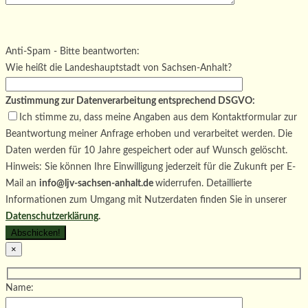
Bitte lasse dieses Feld leer.
Bitte lasse dieses Feld leer.
Bitte lasse dieses Feld leer.
Anti-Spam - Bitte beantworten:
Wie heißt die Landeshauptstadt von Sachsen-Anhalt?
Zustimmung zur Datenverarbeitung entsprechend DSGVO:
Ich stimme zu, dass meine Angaben aus dem Kontaktformular zur
Beantwortung meiner Anfrage erhoben und verarbeitet werden. Die
Daten werden für 10 Jahre gespeichert oder auf Wunsch gelöscht.
Hinweis: Sie können Ihre Einwilligung jederzeit für die Zukunft per E-
Mail an
info@ljv-sachsen-anhalt.de
widerrufen. Detaillierte
Informationen zum Umgang mit Nutzerdaten finden Sie in unserer
Datenschutzerklärung
.
×
Name: