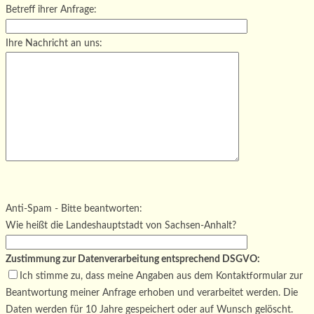
Betreff ihrer Anfrage:
Ihre Nachricht an uns:
Bitte lasse dieses Feld leer.
Bitte lasse dieses Feld leer.
Bitte lasse dieses Feld leer.
Anti-Spam - Bitte beantworten:
Wie heißt die Landeshauptstadt von Sachsen-Anhalt?
Zustimmung zur Datenverarbeitung entsprechend DSGVO:
Ich stimme zu, dass meine Angaben aus dem Kontaktformular zur
Beantwortung meiner Anfrage erhoben und verarbeitet werden. Die
Daten werden für 10 Jahre gespeichert oder auf Wunsch gelöscht.