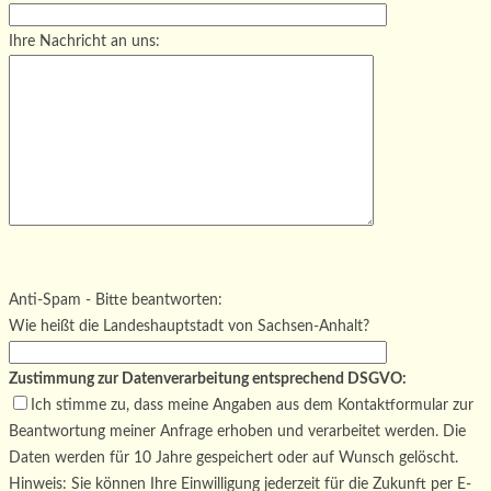
Ihre Nachricht an uns:
Bitte lasse dieses Feld leer.
Bitte lasse dieses Feld leer.
Bitte lasse dieses Feld leer.
Anti-Spam - Bitte beantworten:
Wie heißt die Landeshauptstadt von Sachsen-Anhalt?
Zustimmung zur Datenverarbeitung entsprechend DSGVO:
Ich stimme zu, dass meine Angaben aus dem Kontaktformular zur
Beantwortung meiner Anfrage erhoben und verarbeitet werden. Die
Daten werden für 10 Jahre gespeichert oder auf Wunsch gelöscht.
Hinweis: Sie können Ihre Einwilligung jederzeit für die Zukunft per E-