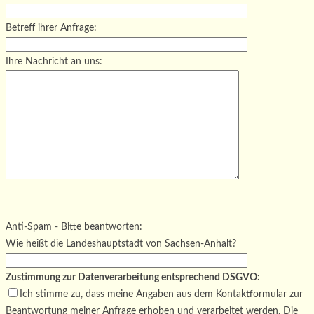
Betreff ihrer Anfrage:
Ihre Nachricht an uns:
Bitte lasse dieses Feld leer.
Bitte lasse dieses Feld leer.
Bitte lasse dieses Feld leer.
Anti-Spam - Bitte beantworten:
Wie heißt die Landeshauptstadt von Sachsen-Anhalt?
Zustimmung zur Datenverarbeitung entsprechend DSGVO:
Ich stimme zu, dass meine Angaben aus dem Kontaktformular zur
Beantwortung meiner Anfrage erhoben und verarbeitet werden. Die