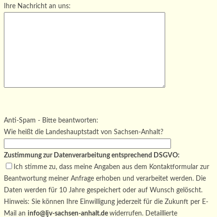
Ihre Nachricht an uns:
Bitte lasse dieses Feld leer.
Bitte lasse dieses Feld leer.
Bitte lasse dieses Feld leer.
Anti-Spam - Bitte beantworten:
Wie heißt die Landeshauptstadt von Sachsen-Anhalt?
Zustimmung zur Datenverarbeitung entsprechend DSGVO:
Ich stimme zu, dass meine Angaben aus dem Kontaktformular zur
Beantwortung meiner Anfrage erhoben und verarbeitet werden. Die
Daten werden für 10 Jahre gespeichert oder auf Wunsch gelöscht.
Hinweis: Sie können Ihre Einwilligung jederzeit für die Zukunft per E-
Mail an
info@ljv-sachsen-anhalt.de
widerrufen. Detaillierte