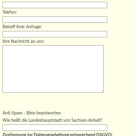
Telefon:
Betreff ihrer Anfrage:
Ihre Nachricht an uns:
Bitte lasse dieses Feld leer.
Bitte lasse dieses Feld leer.
Bitte lasse dieses Feld leer.
Anti-Spam - Bitte beantworten:
Wie heißt die Landeshauptstadt von Sachsen-Anhalt?
Zustimmung zur Datenverarbeitung entsprechend DSGVO: