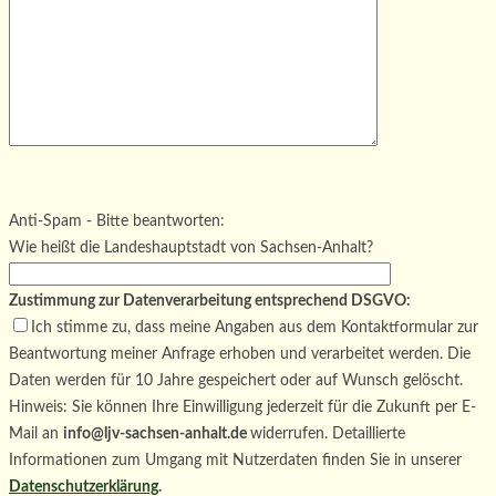
Bitte lasse dieses Feld leer.
Bitte lasse dieses Feld leer.
Bitte lasse dieses Feld leer.
Anti-Spam - Bitte beantworten:
Wie heißt die Landeshauptstadt von Sachsen-Anhalt?
Zustimmung zur Datenverarbeitung entsprechend DSGVO:
Ich stimme zu, dass meine Angaben aus dem Kontaktformular zur
Beantwortung meiner Anfrage erhoben und verarbeitet werden. Die
Daten werden für 10 Jahre gespeichert oder auf Wunsch gelöscht.
Hinweis: Sie können Ihre Einwilligung jederzeit für die Zukunft per E-
Mail an
info@ljv-sachsen-anhalt.de
widerrufen. Detaillierte
Informationen zum Umgang mit Nutzerdaten finden Sie in unserer
Datenschutzerklärung
.