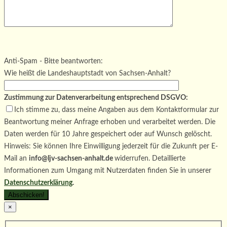
Bitte lasse dieses Feld leer.
Bitte lasse dieses Feld leer.
Bitte lasse dieses Feld leer.
Anti-Spam - Bitte beantworten:
Wie heißt die Landeshauptstadt von Sachsen-Anhalt?
Zustimmung zur Datenverarbeitung entsprechend DSGVO:
Ich stimme zu, dass meine Angaben aus dem Kontaktformular zur
Beantwortung meiner Anfrage erhoben und verarbeitet werden. Die
Daten werden für 10 Jahre gespeichert oder auf Wunsch gelöscht.
Hinweis: Sie können Ihre Einwilligung jederzeit für die Zukunft per E-
Mail an
info@ljv-sachsen-anhalt.de
widerrufen. Detaillierte
Informationen zum Umgang mit Nutzerdaten finden Sie in unserer
Datenschutzerklärung
.
×