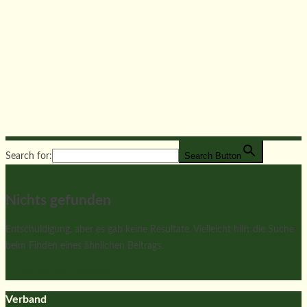
Search Button
Search for:
Nichts gefunden
Entschuldigung, aber es gab keine Resultate. Vielleicht hilft die Suche
beim Finden eines ähnlichen Beitrags.
Zurück zur Hauptseite
Verband