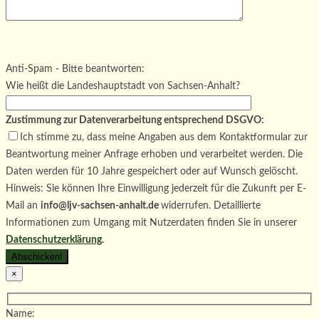
Bitte lasse dieses Feld leer.
Bitte lasse dieses Feld leer.
Bitte lasse dieses Feld leer.
Anti-Spam - Bitte beantworten:
Wie heißt die Landeshauptstadt von Sachsen-Anhalt?
Zustimmung zur Datenverarbeitung entsprechend DSGVO:
Ich stimme zu, dass meine Angaben aus dem Kontaktformular zur
Beantwortung meiner Anfrage erhoben und verarbeitet werden. Die
Daten werden für 10 Jahre gespeichert oder auf Wunsch gelöscht.
Hinweis: Sie können Ihre Einwilligung jederzeit für die Zukunft per E-
Mail an
info@ljv-sachsen-anhalt.de
widerrufen. Detaillierte
Informationen zum Umgang mit Nutzerdaten finden Sie in unserer
Datenschutzerklärung
.
×
Name: