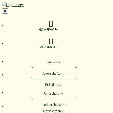
×
HOMEPAGE
VERBAND
TERMINE
Verband
Jägerschaften
JAGD & NATUR
Präsidium
SERVICE
Jagdschulen
Obleute
Jagdhornblasen
Geschäftsstelle
AKTIVITÄTEN
News Archiv