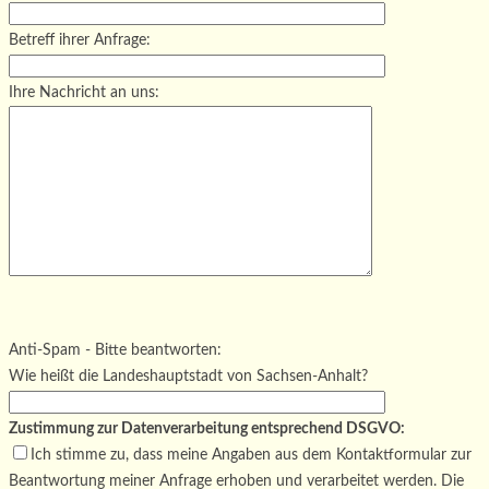
Betreff ihrer Anfrage:
Ihre Nachricht an uns:
Bitte lasse dieses Feld leer.
Bitte lasse dieses Feld leer.
Bitte lasse dieses Feld leer.
Anti-Spam - Bitte beantworten:
Wie heißt die Landeshauptstadt von Sachsen-Anhalt?
Zustimmung zur Datenverarbeitung entsprechend DSGVO:
Ich stimme zu, dass meine Angaben aus dem Kontaktformular zur
Beantwortung meiner Anfrage erhoben und verarbeitet werden. Die