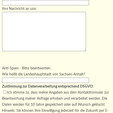
Ihre Nachricht an uns:
Bitte lasse dieses Feld leer.
Bitte lasse dieses Feld leer.
Bitte lasse dieses Feld leer.
Anti-Spam - Bitte beantworten:
Wie heißt die Landeshauptstadt von Sachsen-Anhalt?
Zustimmung zur Datenverarbeitung entsprechend DSGVO:
Ich stimme zu, dass meine Angaben aus dem Kontaktformular zur
Beantwortung meiner Anfrage erhoben und verarbeitet werden. Die
Daten werden für 10 Jahre gespeichert oder auf Wunsch gelöscht.
Hinweis: Sie können Ihre Einwilligung jederzeit für die Zukunft per E-