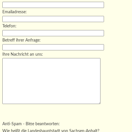
Emailadresse:
Telefon:
Betreff ihrer Anfrage:
Ihre Nachricht an uns:
Bitte lasse dieses Feld leer.
Bitte lasse dieses Feld leer.
Bitte lasse dieses Feld leer.
Anti-Spam - Bitte beantworten:
Wie heißt die Landeshauptstadt von Sachsen-Anhalt?