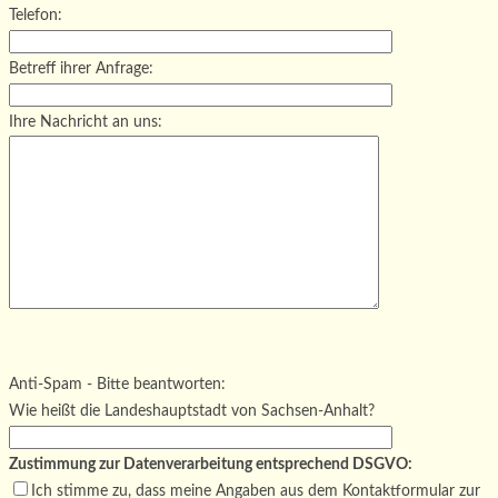
Telefon:
Betreff ihrer Anfrage:
Ihre Nachricht an uns:
Bitte lasse dieses Feld leer.
Bitte lasse dieses Feld leer.
Bitte lasse dieses Feld leer.
Anti-Spam - Bitte beantworten:
Wie heißt die Landeshauptstadt von Sachsen-Anhalt?
Zustimmung zur Datenverarbeitung entsprechend DSGVO:
Ich stimme zu, dass meine Angaben aus dem Kontaktformular zur