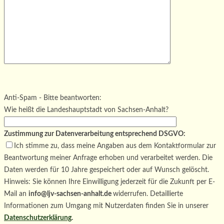
Bitte lasse dieses Feld leer.
Bitte lasse dieses Feld leer.
Bitte lasse dieses Feld leer.
Anti-Spam - Bitte beantworten:
Wie heißt die Landeshauptstadt von Sachsen-Anhalt?
Zustimmung zur Datenverarbeitung entsprechend DSGVO:
Ich stimme zu, dass meine Angaben aus dem Kontaktformular zur
Beantwortung meiner Anfrage erhoben und verarbeitet werden. Die
Daten werden für 10 Jahre gespeichert oder auf Wunsch gelöscht.
Hinweis: Sie können Ihre Einwilligung jederzeit für die Zukunft per E-
Mail an
info@ljv-sachsen-anhalt.de
widerrufen. Detaillierte
Informationen zum Umgang mit Nutzerdaten finden Sie in unserer
Datenschutzerklärung
.