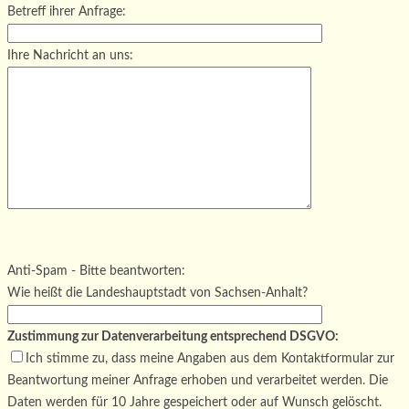
Betreff ihrer Anfrage:
Ihre Nachricht an uns:
Bitte lasse dieses Feld leer.
Bitte lasse dieses Feld leer.
Bitte lasse dieses Feld leer.
Anti-Spam - Bitte beantworten:
Wie heißt die Landeshauptstadt von Sachsen-Anhalt?
Zustimmung zur Datenverarbeitung entsprechend DSGVO:
Ich stimme zu, dass meine Angaben aus dem Kontaktformular zur
Beantwortung meiner Anfrage erhoben und verarbeitet werden. Die
Daten werden für 10 Jahre gespeichert oder auf Wunsch gelöscht.