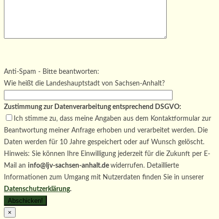
Bitte lasse dieses Feld leer.
Bitte lasse dieses Feld leer.
Bitte lasse dieses Feld leer.
Anti-Spam - Bitte beantworten:
Wie heißt die Landeshauptstadt von Sachsen-Anhalt?
Zustimmung zur Datenverarbeitung entsprechend DSGVO:
Ich stimme zu, dass meine Angaben aus dem Kontaktformular zur
Beantwortung meiner Anfrage erhoben und verarbeitet werden. Die
Daten werden für 10 Jahre gespeichert oder auf Wunsch gelöscht.
Hinweis: Sie können Ihre Einwilligung jederzeit für die Zukunft per E-
Mail an
info@ljv-sachsen-anhalt.de
widerrufen. Detaillierte
Informationen zum Umgang mit Nutzerdaten finden Sie in unserer
Datenschutzerklärung
.
×