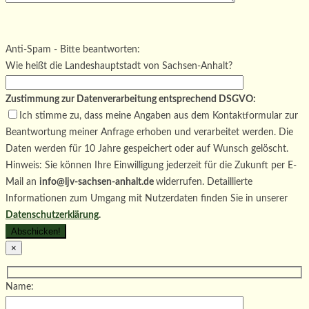
Bitte lasse dieses Feld leer.
Bitte lasse dieses Feld leer.
Bitte lasse dieses Feld leer.
Anti-Spam - Bitte beantworten:
Wie heißt die Landeshauptstadt von Sachsen-Anhalt?
Zustimmung zur Datenverarbeitung entsprechend DSGVO:
Ich stimme zu, dass meine Angaben aus dem Kontaktformular zur
Beantwortung meiner Anfrage erhoben und verarbeitet werden. Die
Daten werden für 10 Jahre gespeichert oder auf Wunsch gelöscht.
Hinweis: Sie können Ihre Einwilligung jederzeit für die Zukunft per E-
Mail an
info@ljv-sachsen-anhalt.de
widerrufen. Detaillierte
Informationen zum Umgang mit Nutzerdaten finden Sie in unserer
Datenschutzerklärung
.
×
Name: