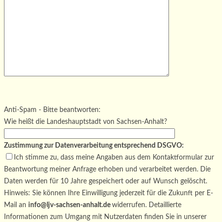
Bitte lasse dieses Feld leer.
Bitte lasse dieses Feld leer.
Bitte lasse dieses Feld leer.
Anti-Spam - Bitte beantworten:
Wie heißt die Landeshauptstadt von Sachsen-Anhalt?
Zustimmung zur Datenverarbeitung entsprechend DSGVO:
Ich stimme zu, dass meine Angaben aus dem Kontaktformular zur
Beantwortung meiner Anfrage erhoben und verarbeitet werden. Die
Daten werden für 10 Jahre gespeichert oder auf Wunsch gelöscht.
Hinweis: Sie können Ihre Einwilligung jederzeit für die Zukunft per E-
Mail an
info@ljv-sachsen-anhalt.de
widerrufen. Detaillierte
Informationen zum Umgang mit Nutzerdaten finden Sie in unserer