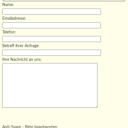
Name:
Emailadresse:
Telefon:
Betreff ihrer Anfrage:
Ihre Nachricht an uns:
Bitte lasse dieses Feld leer.
Bitte lasse dieses Feld leer.
Bitte lasse dieses Feld leer.
Anti-Spam - Bitte beantworten: