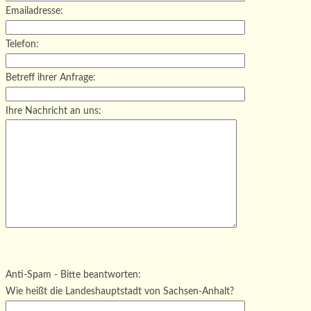
Emailadresse:
Telefon:
Betreff ihrer Anfrage:
Ihre Nachricht an uns:
Bitte lasse dieses Feld leer.
Bitte lasse dieses Feld leer.
Bitte lasse dieses Feld leer.
Anti-Spam - Bitte beantworten:
Wie heißt die Landeshauptstadt von Sachsen-Anhalt?