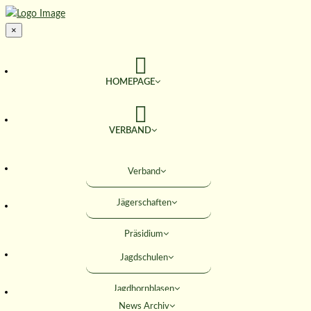
×
HOMEPAGE
VERBAND
TERMINE
Verband
Jägerschaften
JAGD & NATUR
Präsidium
SERVICE
Jagdschulen
Obleute
Jagdhornblasen
Geschäftsstelle
AKTIVITÄTEN
News Archiv