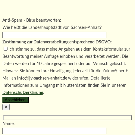
Bitte lasse dieses Feld leer.
Bitte lasse dieses Feld leer.
Bitte lasse dieses Feld leer.
Anti-Spam - Bitte beantworten:
Wie heißt die Landeshauptstadt von Sachsen-Anhalt?
Zustimmung zur Datenverarbeitung entsprechend DSGVO:
Ich stimme zu, dass meine Angaben aus dem Kontaktformular zur
Beantwortung meiner Anfrage erhoben und verarbeitet werden. Die
Daten werden für 10 Jahre gespeichert oder auf Wunsch gelöscht.
Hinweis: Sie können Ihre Einwilligung jederzeit für die Zukunft per E-
Mail an
info@ljv-sachsen-anhalt.de
widerrufen. Detaillierte
Informationen zum Umgang mit Nutzerdaten finden Sie in unserer
Datenschutzerklärung
.
×
Name: