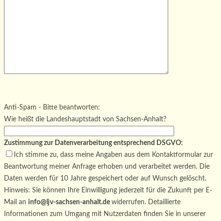
Bitte lasse dieses Feld leer.
Bitte lasse dieses Feld leer.
Bitte lasse dieses Feld leer.
Anti-Spam - Bitte beantworten:
Wie heißt die Landeshauptstadt von Sachsen-Anhalt?
Zustimmung zur Datenverarbeitung entsprechend DSGVO:
Ich stimme zu, dass meine Angaben aus dem Kontaktformular zur
Beantwortung meiner Anfrage erhoben und verarbeitet werden. Die
Daten werden für 10 Jahre gespeichert oder auf Wunsch gelöscht.
Hinweis: Sie können Ihre Einwilligung jederzeit für die Zukunft per E-
Mail an
info@ljv-sachsen-anhalt.de
widerrufen. Detaillierte
Informationen zum Umgang mit Nutzerdaten finden Sie in unserer