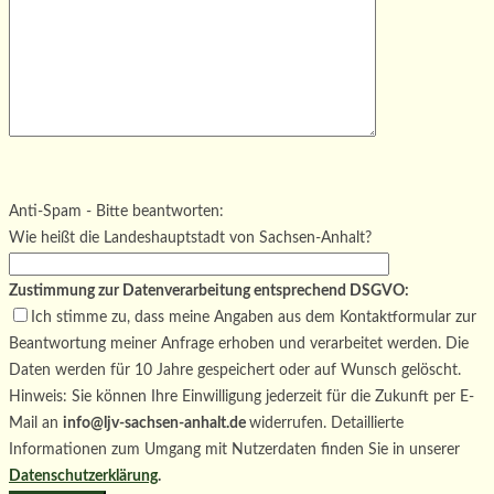
Bitte lasse dieses Feld leer.
Bitte lasse dieses Feld leer.
Bitte lasse dieses Feld leer.
Anti-Spam - Bitte beantworten:
Wie heißt die Landeshauptstadt von Sachsen-Anhalt?
Zustimmung zur Datenverarbeitung entsprechend DSGVO:
Ich stimme zu, dass meine Angaben aus dem Kontaktformular zur
Beantwortung meiner Anfrage erhoben und verarbeitet werden. Die
Daten werden für 10 Jahre gespeichert oder auf Wunsch gelöscht.
Hinweis: Sie können Ihre Einwilligung jederzeit für die Zukunft per E-
Mail an
info@ljv-sachsen-anhalt.de
widerrufen. Detaillierte
Informationen zum Umgang mit Nutzerdaten finden Sie in unserer
Datenschutzerklärung
.