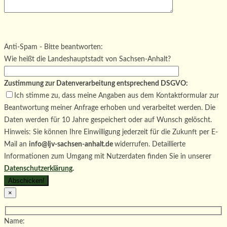
Bitte lasse dieses Feld leer.
Bitte lasse dieses Feld leer.
Bitte lasse dieses Feld leer.
Anti-Spam - Bitte beantworten:
Wie heißt die Landeshauptstadt von Sachsen-Anhalt?
Zustimmung zur Datenverarbeitung entsprechend DSGVO:
Ich stimme zu, dass meine Angaben aus dem Kontaktformular zur
Beantwortung meiner Anfrage erhoben und verarbeitet werden. Die
Daten werden für 10 Jahre gespeichert oder auf Wunsch gelöscht.
Hinweis: Sie können Ihre Einwilligung jederzeit für die Zukunft per E-
Mail an
info@ljv-sachsen-anhalt.de
widerrufen. Detaillierte
Informationen zum Umgang mit Nutzerdaten finden Sie in unserer
Datenschutzerklärung
.
×
Name: