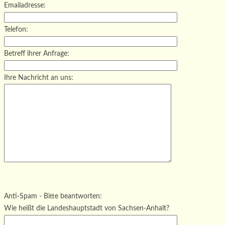
Emailadresse:
Telefon:
Betreff ihrer Anfrage:
Ihre Nachricht an uns:
Bitte lasse dieses Feld leer.
Bitte lasse dieses Feld leer.
Bitte lasse dieses Feld leer.
Anti-Spam - Bitte beantworten:
Wie heißt die Landeshauptstadt von Sachsen-Anhalt?