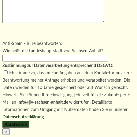
Bitte lasse dieses Feld leer.
Bitte lasse dieses Feld leer.
Bitte lasse dieses Feld leer.
Anti-Spam - Bitte beantworten:
Wie heißt die Landeshauptstadt von Sachsen-Anhalt?
Zustimmung zur Datenverarbeitung entsprechend DSGVO:
Ich stimme zu, dass meine Angaben aus dem Kontaktformular zur
Beantwortung meiner Anfrage erhoben und verarbeitet werden. Die
Daten werden für 10 Jahre gespeichert oder auf Wunsch gelöscht.
Hinweis: Sie können Ihre Einwilligung jederzeit für die Zukunft per E-
Mail an
info@ljv-sachsen-anhalt.de
widerrufen. Detaillierte
Informationen zum Umgang mit Nutzerdaten finden Sie in unserer
Datenschutzerklärung
.
×