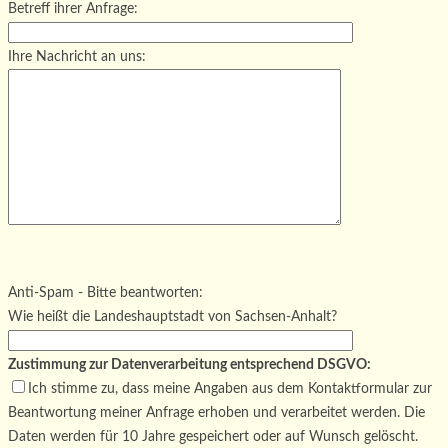
Betreff ihrer Anfrage:
Ihre Nachricht an uns:
Bitte lasse dieses Feld leer.
Bitte lasse dieses Feld leer.
Bitte lasse dieses Feld leer.
Anti-Spam - Bitte beantworten:
Wie heißt die Landeshauptstadt von Sachsen-Anhalt?
Zustimmung zur Datenverarbeitung entsprechend DSGVO:
Ich stimme zu, dass meine Angaben aus dem Kontaktformular zur
Beantwortung meiner Anfrage erhoben und verarbeitet werden. Die
Daten werden für 10 Jahre gespeichert oder auf Wunsch gelöscht.