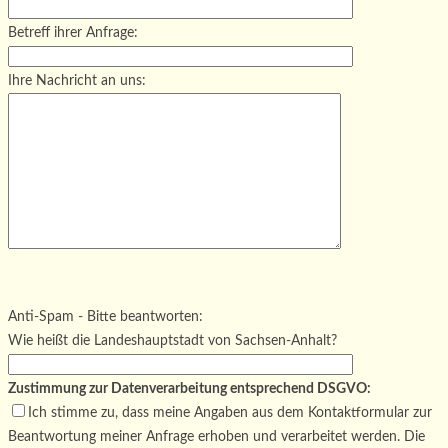
Betreff ihrer Anfrage:
Ihre Nachricht an uns:
Bitte lasse dieses Feld leer.
Bitte lasse dieses Feld leer.
Bitte lasse dieses Feld leer.
Anti-Spam - Bitte beantworten:
Wie heißt die Landeshauptstadt von Sachsen-Anhalt?
Zustimmung zur Datenverarbeitung entsprechend DSGVO:
Ich stimme zu, dass meine Angaben aus dem Kontaktformular zur
Beantwortung meiner Anfrage erhoben und verarbeitet werden. Die