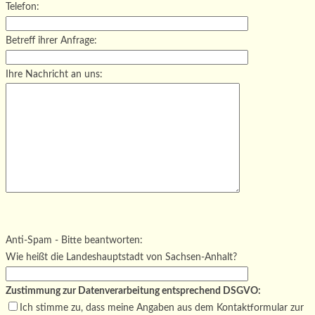
Telefon:
Betreff ihrer Anfrage:
Ihre Nachricht an uns:
Bitte lasse dieses Feld leer.
Bitte lasse dieses Feld leer.
Bitte lasse dieses Feld leer.
Anti-Spam - Bitte beantworten:
Wie heißt die Landeshauptstadt von Sachsen-Anhalt?
Zustimmung zur Datenverarbeitung entsprechend DSGVO:
Ich stimme zu, dass meine Angaben aus dem Kontaktformular zur