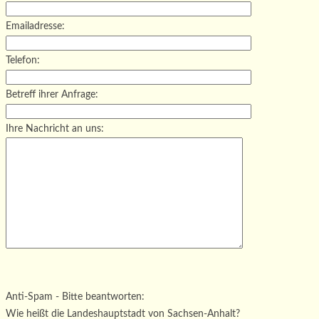
Emailadresse:
Telefon:
Betreff ihrer Anfrage:
Ihre Nachricht an uns:
Bitte lasse dieses Feld leer.
Bitte lasse dieses Feld leer.
Bitte lasse dieses Feld leer.
Anti-Spam - Bitte beantworten:
Wie heißt die Landeshauptstadt von Sachsen-Anhalt?