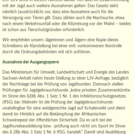
mit der Jagd auch weitere Ausnahmen gelten: Das Gesetz sieht
nämlich (ausdrücklich) vor, dass eine Ausnahme auch für die
Versorgung von Tieren gilt. Dazu zählen auch die Nachsuche, etwa
nach einem Verkehrsunfall oder die Kitzrettung vor der Mahd – beides
ist schon aus Tierschutzgründen erforderlich.
Wir empfehlen unsern Jägerinnen und Jägern eine Kopie dieses
Schreibens als Klarstellung bei einer evtl. vorkommenen Kontrolle
durch die Ordnungsbehörden mit sich zuführen.
Ausnahme der Ausgangssperre
Das Ministerium für Umwelt, Landwirtschaft und Energie des Landes
Sachsen-Anhalt nahm heute Stellung zu einer LJV-Anfrage, bezüglich
der Rechtslage bei der Prüfung von Jagdhunden. Demnach stellen
Prüfungen für Jagdgebrauchshunde „keine privaten Zusammenkünfte
im Sinne des §28b Abs. 1 Satz 1 Nr. 1 des Infektionsschutzgesetzes
(IfSG) dar. Vielmehr ist die Prüfung der Jagdgebrauchshunde
unabdingbar für eine weidgerechte Jagd auf Schalenwild und dient
damit im Hinblick auf die Bekämpfung der Afrikanischen
Schweinepest der öffentlichen Sicherheit. Da es sich bei der
Jagdhundeausbildung bzw. -prüfung auch nicht um Sport im Sinne
des § 28b Abs. 1 Satz 1 Nr. 6 IfSG. handelt.“ Damit sind Ausbildung