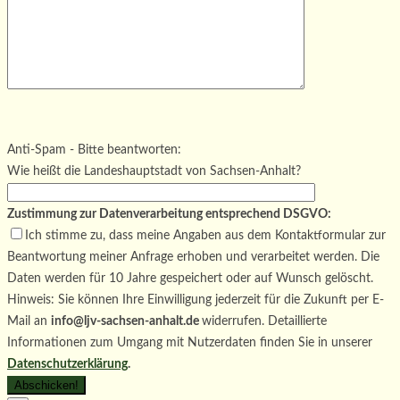
Bitte lasse dieses Feld leer.
Bitte lasse dieses Feld leer.
Bitte lasse dieses Feld leer.
Anti-Spam - Bitte beantworten:
Wie heißt die Landeshauptstadt von Sachsen-Anhalt?
Zustimmung zur Datenverarbeitung entsprechend DSGVO:
Ich stimme zu, dass meine Angaben aus dem Kontaktformular zur
Beantwortung meiner Anfrage erhoben und verarbeitet werden. Die
Daten werden für 10 Jahre gespeichert oder auf Wunsch gelöscht.
Hinweis: Sie können Ihre Einwilligung jederzeit für die Zukunft per E-
Mail an
info@ljv-sachsen-anhalt.de
widerrufen. Detaillierte
Informationen zum Umgang mit Nutzerdaten finden Sie in unserer
Datenschutzerklärung
.