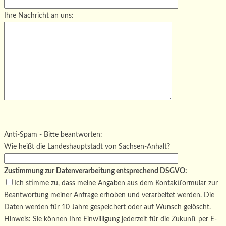
Ihre Nachricht an uns:
Bitte lasse dieses Feld leer.
Bitte lasse dieses Feld leer.
Bitte lasse dieses Feld leer.
Anti-Spam - Bitte beantworten:
Wie heißt die Landeshauptstadt von Sachsen-Anhalt?
Zustimmung zur Datenverarbeitung entsprechend DSGVO:
Ich stimme zu, dass meine Angaben aus dem Kontaktformular zur
Beantwortung meiner Anfrage erhoben und verarbeitet werden. Die
Daten werden für 10 Jahre gespeichert oder auf Wunsch gelöscht.
Hinweis: Sie können Ihre Einwilligung jederzeit für die Zukunft per E-