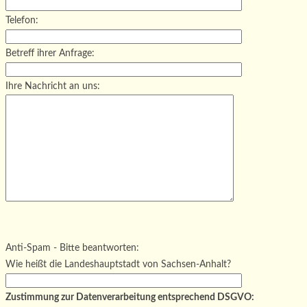
Telefon:
Betreff ihrer Anfrage:
Ihre Nachricht an uns:
Bitte lasse dieses Feld leer.
Bitte lasse dieses Feld leer.
Bitte lasse dieses Feld leer.
Anti-Spam - Bitte beantworten:
Wie heißt die Landeshauptstadt von Sachsen-Anhalt?
Zustimmung zur Datenverarbeitung entsprechend DSGVO: