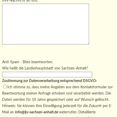
Ihre Nachricht an uns:
Bitte lasse dieses Feld leer.
Bitte lasse dieses Feld leer.
Bitte lasse dieses Feld leer.
Anti-Spam - Bitte beantworten:
Wie heißt die Landeshauptstadt von Sachsen-Anhalt?
Zustimmung zur Datenverarbeitung entsprechend DSGVO:
Ich stimme zu, dass meine Angaben aus dem Kontaktformular zur
Beantwortung meiner Anfrage erhoben und verarbeitet werden. Die
Daten werden für 10 Jahre gespeichert oder auf Wunsch gelöscht.
Hinweis: Sie können Ihre Einwilligung jederzeit für die Zukunft per E-
Mail an
info@ljv-sachsen-anhalt.de
widerrufen. Detaillierte