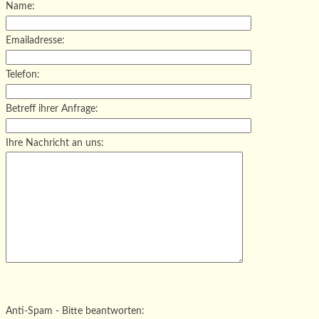
Name:
Emailadresse:
Telefon:
Betreff ihrer Anfrage:
Ihre Nachricht an uns:
Bitte lasse dieses Feld leer.
Bitte lasse dieses Feld leer.
Bitte lasse dieses Feld leer.
Anti-Spam - Bitte beantworten: