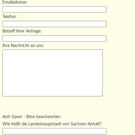
Emailadresse:
Telefon:
Betreff ihrer Anfrage:
Ihre Nachricht an uns:
Bitte lasse dieses Feld leer.
Bitte lasse dieses Feld leer.
Bitte lasse dieses Feld leer.
Anti-Spam - Bitte beantworten:
Wie heißt die Landeshauptstadt von Sachsen-Anhalt?