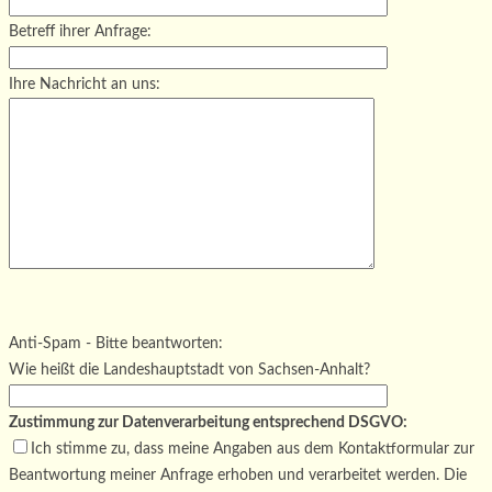
Betreff ihrer Anfrage:
Ihre Nachricht an uns:
Bitte lasse dieses Feld leer.
Bitte lasse dieses Feld leer.
Bitte lasse dieses Feld leer.
Anti-Spam - Bitte beantworten:
Wie heißt die Landeshauptstadt von Sachsen-Anhalt?
Zustimmung zur Datenverarbeitung entsprechend DSGVO:
Ich stimme zu, dass meine Angaben aus dem Kontaktformular zur
Beantwortung meiner Anfrage erhoben und verarbeitet werden. Die