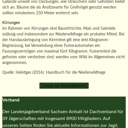
Gelände unweit von Deckungen, wie Sträuchern oder Gehölzen bietet
sich an. Bäume die als Ansitzwarte für Greifvögel genutzt werden
sollten mindestens 250 Meter entfernt sein.
Kirrungen
Im Rahmen von Kirrungen sind Baumfrüchte, Mais und Getreide
zulässig und insbesondere zur Niederwildhege ein probates Mittel. Bei
der Handausbringung von Kirrmittel gilt eine drei Kilogramm-
Begrenzung, bei Verwendung eines Futterautomaten ein
Fassungsvermögen von maximal fünf Kilogramm. Futtermittel die
gefroren oder verdorben sind, werden vom Wild im Allgemeinen nicht
angenommen.
Quelle: Heintges (2016): Handbuch für die Niederwildhege
Verband
Der Landesjagdverband Sachsen-Anhalt ist Dachverband für
39 Jägerschaften mit insgesamt 8900 Mitgliedern. Auf
unseren Seiten finden Sie aktuelle Informationen zur Jagd,