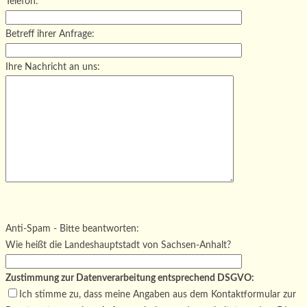
Telefon:
Betreff ihrer Anfrage:
Ihre Nachricht an uns:
Bitte lasse dieses Feld leer.
Bitte lasse dieses Feld leer.
Bitte lasse dieses Feld leer.
Anti-Spam - Bitte beantworten:
Wie heißt die Landeshauptstadt von Sachsen-Anhalt?
Zustimmung zur Datenverarbeitung entsprechend DSGVO:
Ich stimme zu, dass meine Angaben aus dem Kontaktformular zur