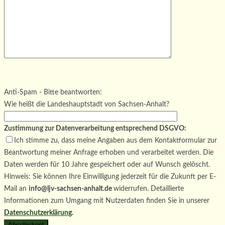
Bitte lasse dieses Feld leer.
Bitte lasse dieses Feld leer.
Bitte lasse dieses Feld leer.
Anti-Spam - Bitte beantworten:
Wie heißt die Landeshauptstadt von Sachsen-Anhalt?
Zustimmung zur Datenverarbeitung entsprechend DSGVO:
Ich stimme zu, dass meine Angaben aus dem Kontaktformular zur
Beantwortung meiner Anfrage erhoben und verarbeitet werden. Die
Daten werden für 10 Jahre gespeichert oder auf Wunsch gelöscht.
Hinweis: Sie können Ihre Einwilligung jederzeit für die Zukunft per E-
Mail an
info@ljv-sachsen-anhalt.de
widerrufen. Detaillierte
Informationen zum Umgang mit Nutzerdaten finden Sie in unserer
Datenschutzerklärung
.