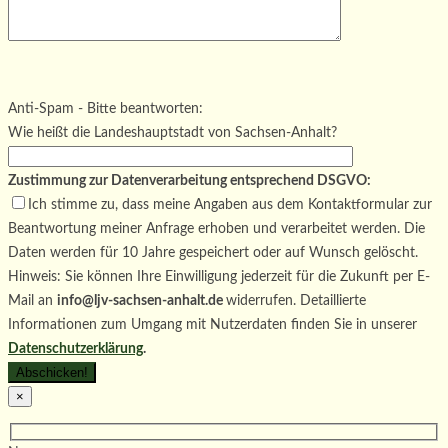
Bitte lasse dieses Feld leer.
Bitte lasse dieses Feld leer.
Bitte lasse dieses Feld leer.
Anti-Spam - Bitte beantworten:
Wie heißt die Landeshauptstadt von Sachsen-Anhalt?
Zustimmung zur Datenverarbeitung entsprechend DSGVO:
Ich stimme zu, dass meine Angaben aus dem Kontaktformular zur
Beantwortung meiner Anfrage erhoben und verarbeitet werden. Die
Daten werden für 10 Jahre gespeichert oder auf Wunsch gelöscht.
Hinweis: Sie können Ihre Einwilligung jederzeit für die Zukunft per E-
Mail an
info@ljv-sachsen-anhalt.de
widerrufen. Detaillierte
Informationen zum Umgang mit Nutzerdaten finden Sie in unserer
Datenschutzerklärung
.
×