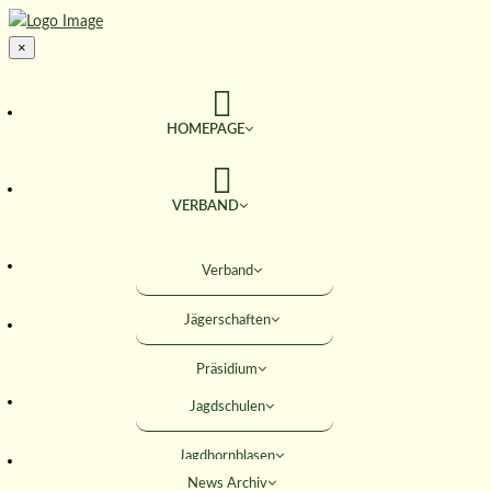
×
HOMEPAGE
VERBAND
TERMINE
Verband
Jägerschaften
JAGD & NATUR
Präsidium
SERVICE
Jagdschulen
Obleute
Jagdhornblasen
Geschäftsstelle
AKTIVITÄTEN
News Archiv