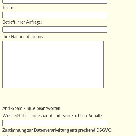
Telefon:
Betreff ihrer Anfrage:
Ihre Nachricht an uns:
Bitte lasse dieses Feld leer.
Bitte lasse dieses Feld leer.
Bitte lasse dieses Feld leer.
Anti-Spam - Bitte beantworten:
Wie heißt die Landeshauptstadt von Sachsen-Anhalt?
Zustimmung zur Datenverarbeitung entsprechend DSGVO: