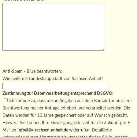
Bitte lasse dieses Feld leer.
Bitte lasse dieses Feld leer.
Bitte lasse dieses Feld leer.
Anti-Spam - Bitte beantworten:
Wie heißt die Landeshauptstadt von Sachsen-Anhalt?
Zustimmung zur Datenverarbeitung entsprechend DSGVO:
Ich stimme zu, dass meine Angaben aus dem Kontaktformular zur
Beantwortung meiner Anfrage erhoben und verarbeitet werden. Die
Daten werden für 10 Jahre gespeichert oder auf Wunsch gelöscht.
Hinweis: Sie können Ihre Einwilligung jederzeit für die Zukunft per E-
Mail an
info@ljv-sachsen-anhalt.de
widerrufen. Detaillierte