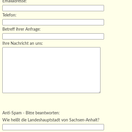
Emailadresse:
Telefon:
Betreff ihrer Anfrage:
Ihre Nachricht an uns:
Bitte lasse dieses Feld leer.
Bitte lasse dieses Feld leer.
Bitte lasse dieses Feld leer.
Anti-Spam - Bitte beantworten:
Wie heißt die Landeshauptstadt von Sachsen-Anhalt?