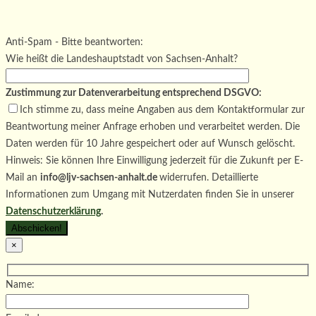
Bitte lasse dieses Feld leer.
Bitte lasse dieses Feld leer.
Bitte lasse dieses Feld leer.
Anti-Spam - Bitte beantworten:
Wie heißt die Landeshauptstadt von Sachsen-Anhalt?
Zustimmung zur Datenverarbeitung entsprechend DSGVO:
Ich stimme zu, dass meine Angaben aus dem Kontaktformular zur
Beantwortung meiner Anfrage erhoben und verarbeitet werden. Die
Daten werden für 10 Jahre gespeichert oder auf Wunsch gelöscht.
Hinweis: Sie können Ihre Einwilligung jederzeit für die Zukunft per E-
Mail an
info@ljv-sachsen-anhalt.de
widerrufen. Detaillierte
Informationen zum Umgang mit Nutzerdaten finden Sie in unserer
Datenschutzerklärung
.
×
Name: