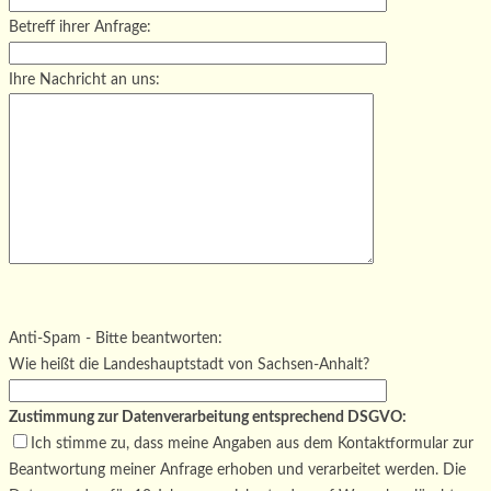
Betreff ihrer Anfrage:
Ihre Nachricht an uns:
Bitte lasse dieses Feld leer.
Bitte lasse dieses Feld leer.
Bitte lasse dieses Feld leer.
Anti-Spam - Bitte beantworten:
Wie heißt die Landeshauptstadt von Sachsen-Anhalt?
Zustimmung zur Datenverarbeitung entsprechend DSGVO:
Ich stimme zu, dass meine Angaben aus dem Kontaktformular zur
Beantwortung meiner Anfrage erhoben und verarbeitet werden. Die