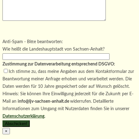
Bitte lasse dieses Feld leer.
Bitte lasse dieses Feld leer.
Bitte lasse dieses Feld leer.
Anti-Spam - Bitte beantworten:
Wie heißt die Landeshauptstadt von Sachsen-Anhalt?
Zustimmung zur Datenverarbeitung entsprechend DSGVO:
Ich stimme zu, dass meine Angaben aus dem Kontaktformular zur
Beantwortung meiner Anfrage erhoben und verarbeitet werden. Die
Daten werden für 10 Jahre gespeichert oder auf Wunsch gelöscht.
Hinweis: Sie können Ihre Einwilligung jederzeit für die Zukunft per E-
Mail an
info@ljv-sachsen-anhalt.de
widerrufen. Detaillierte
Informationen zum Umgang mit Nutzerdaten finden Sie in unserer
Datenschutzerklärung
.
×