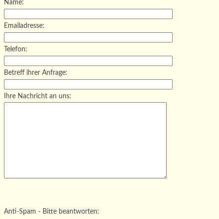
Name:
Emailadresse:
Telefon:
Betreff ihrer Anfrage:
Ihre Nachricht an uns:
Bitte lasse dieses Feld leer.
Bitte lasse dieses Feld leer.
Bitte lasse dieses Feld leer.
Anti-Spam - Bitte beantworten: