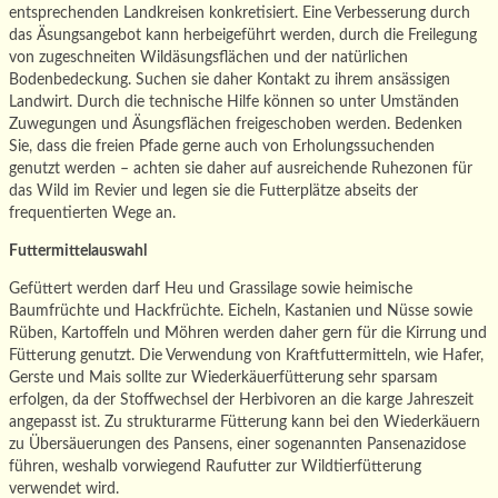
entsprechenden Landkreisen konkretisiert. Eine Verbesserung durch
das Äsungsangebot kann herbeigeführt werden, durch die Freilegung
von zugeschneiten Wildäsungsflächen und der natürlichen
Bodenbedeckung. Suchen sie daher Kontakt zu ihrem ansässigen
Landwirt. Durch die technische Hilfe können so unter Umständen
Zuwegungen und Äsungsflächen freigeschoben werden. Bedenken
Sie, dass die freien Pfade gerne auch von Erholungssuchenden
genutzt werden – achten sie daher auf ausreichende Ruhezonen für
das Wild im Revier und legen sie die Futterplätze abseits der
frequentierten Wege an.
Futtermittelauswahl
Gefüttert werden darf Heu und Grassilage sowie heimische
Baumfrüchte und Hackfrüchte. Eicheln, Kastanien und Nüsse sowie
Rüben, Kartoffeln und Möhren werden daher gern für die Kirrung und
Fütterung genutzt. Die Verwendung von Kraftfuttermitteln, wie Hafer,
Gerste und Mais sollte zur Wiederkäuerfütterung sehr sparsam
erfolgen, da der Stoffwechsel der Herbivoren an die karge Jahreszeit
angepasst ist. Zu strukturarme Fütterung kann bei den Wiederkäuern
zu Übersäuerungen des Pansens, einer sogenannten Pansenazidose
führen, weshalb vorwiegend Raufutter zur Wildtierfütterung
verwendet wird.