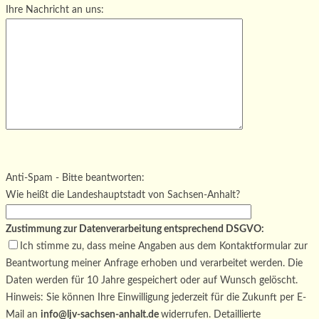
Ihre Nachricht an uns:
Bitte lasse dieses Feld leer.
Bitte lasse dieses Feld leer.
Bitte lasse dieses Feld leer.
Anti-Spam - Bitte beantworten:
Wie heißt die Landeshauptstadt von Sachsen-Anhalt?
Zustimmung zur Datenverarbeitung entsprechend DSGVO:
Ich stimme zu, dass meine Angaben aus dem Kontaktformular zur
Beantwortung meiner Anfrage erhoben und verarbeitet werden. Die
Daten werden für 10 Jahre gespeichert oder auf Wunsch gelöscht.
Hinweis: Sie können Ihre Einwilligung jederzeit für die Zukunft per E-
Mail an
info@ljv-sachsen-anhalt.de
widerrufen. Detaillierte