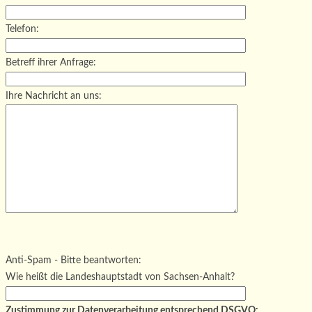
Telefon:
Betreff ihrer Anfrage:
Ihre Nachricht an uns:
Bitte lasse dieses Feld leer.
Bitte lasse dieses Feld leer.
Bitte lasse dieses Feld leer.
Anti-Spam - Bitte beantworten:
Wie heißt die Landeshauptstadt von Sachsen-Anhalt?
Zustimmung zur Datenverarbeitung entsprechend DSGVO: