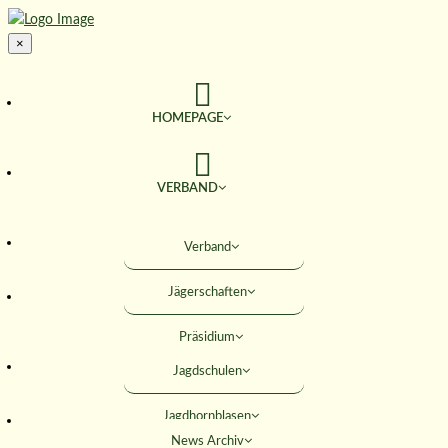
×
HOMEPAGE
VERBAND
TERMINE
Verband
Jägerschaften
JAGD & NATUR
Präsidium
SERVICE
Jagdschulen
Obleute
Jagdhornblasen
Geschäftsstelle
AKTIVITÄTEN
News Archiv