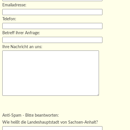
Emailadresse:
Telefon:
Betreff ihrer Anfrage:
Ihre Nachricht an uns:
Bitte lasse dieses Feld leer.
Bitte lasse dieses Feld leer.
Bitte lasse dieses Feld leer.
Anti-Spam - Bitte beantworten:
Wie heißt die Landeshauptstadt von Sachsen-Anhalt?