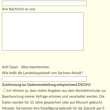
Ihre Nachricht an uns:
Bitte lasse dieses Feld leer.
Bitte lasse dieses Feld leer.
Bitte lasse dieses Feld leer.
Anti-Spam - Bitte beantworten:
Wie heißt die Landeshauptstadt von Sachsen-Anhalt?
Zustimmung zur Datenverarbeitung entsprechend DSGVO:
Ich stimme zu, dass meine Angaben aus dem Kontaktformular zur
Beantwortung meiner Anfrage erhoben und verarbeitet werden. Die
Daten werden für 10 Jahre gespeichert oder auf Wunsch gelöscht.
Hinweis: Sie können Ihre Einwilligung jederzeit für die Zukunft per E-