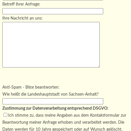
Betreff ihrer Anfrage:
Ihre Nachricht an uns:
Bitte lasse dieses Feld leer.
Bitte lasse dieses Feld leer.
Bitte lasse dieses Feld leer.
Anti-Spam - Bitte beantworten:
Wie heißt die Landeshauptstadt von Sachsen-Anhalt?
Zustimmung zur Datenverarbeitung entsprechend DSGVO:
Ich stimme zu, dass meine Angaben aus dem Kontaktformular zur
Beantwortung meiner Anfrage erhoben und verarbeitet werden. Die
Daten werden für 10 Jahre gespeichert oder auf Wunsch gelöscht.