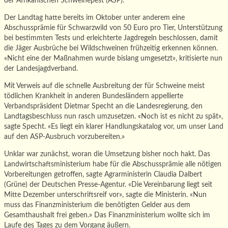
der Afrikanischen Schweinepest (ASP).
Der Landtag hatte bereits im Oktober unter anderem eine
Abschussprämie für Schwarzwild von 50 Euro pro Tier, Unterstützung
bei bestimmten Tests und erleichterte Jagdregeln beschlossen, damit
die Jäger Ausbrüche bei Wildschweinen frühzeitig erkennen können.
«Nicht eine der Maßnahmen wurde bislang umgesetzt», kritisierte nun
der Landesjagdverband.
Mit Verweis auf die schnelle Ausbreitung der für Schweine meist
tödlichen Krankheit in anderen Bundesländern appellierte
Verbandspräsident Dietmar Specht an die Landesregierung, den
Landtagsbeschluss nun rasch umzusetzen. «Noch ist es nicht zu spät»,
sagte Specht. «Es liegt ein klarer Handlungskatalog vor, um unser Land
auf den ASP-Ausbruch vorzubereiten.»
Unklar war zunächst, woran die Umsetzung bisher noch hakt. Das
Landwirtschaftsministerium habe für die Abschussprämie alle nötigen
Vorbereitungen getroffen, sagte Agrarministerin Claudia Dalbert
(Grüne) der Deutschen Presse-Agentur. «Die Vereinbarung liegt seit
Mitte Dezember unterschriftsreif vor», sagte die Ministerin. «Nun
muss das Finanzministerium die benötigten Gelder aus dem
Gesamthaushalt frei geben.» Das Finanzministerium wollte sich im
Laufe des Tages zu dem Vorgang äußern.