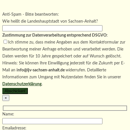
Bitte lasse dieses Feld leer.
Bitte lasse dieses Feld leer.
Bitte lasse dieses Feld leer.
Anti-Spam - Bitte beantworten:
Wie heißt die Landeshauptstadt von Sachsen-Anhalt?
Zustimmung zur Datenverarbeitung entsprechend DSGVO:
Ich stimme zu, dass meine Angaben aus dem Kontaktformular zur
Beantwortung meiner Anfrage erhoben und verarbeitet werden. Die
Daten werden für 10 Jahre gespeichert oder auf Wunsch gelöscht.
Hinweis: Sie können Ihre Einwilligung jederzeit für die Zukunft per E-
Mail an
info@ljv-sachsen-anhalt.de
widerrufen. Detaillierte
Informationen zum Umgang mit Nutzerdaten finden Sie in unserer
Datenschutzerklärung
.
×
Name:
Emailadresse: