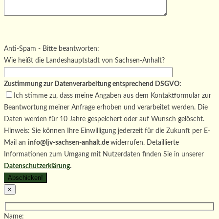
Bitte lasse dieses Feld leer.
Bitte lasse dieses Feld leer.
Bitte lasse dieses Feld leer.
Anti-Spam - Bitte beantworten:
Wie heißt die Landeshauptstadt von Sachsen-Anhalt?
Zustimmung zur Datenverarbeitung entsprechend DSGVO:
Ich stimme zu, dass meine Angaben aus dem Kontaktformular zur
Beantwortung meiner Anfrage erhoben und verarbeitet werden. Die
Daten werden für 10 Jahre gespeichert oder auf Wunsch gelöscht.
Hinweis: Sie können Ihre Einwilligung jederzeit für die Zukunft per E-
Mail an
info@ljv-sachsen-anhalt.de
widerrufen. Detaillierte
Informationen zum Umgang mit Nutzerdaten finden Sie in unserer
Datenschutzerklärung
.
×
Name: