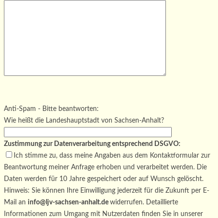
Bitte lasse dieses Feld leer.
Bitte lasse dieses Feld leer.
Bitte lasse dieses Feld leer.
Anti-Spam - Bitte beantworten:
Wie heißt die Landeshauptstadt von Sachsen-Anhalt?
Zustimmung zur Datenverarbeitung entsprechend DSGVO:
Ich stimme zu, dass meine Angaben aus dem Kontaktformular zur
Beantwortung meiner Anfrage erhoben und verarbeitet werden. Die
Daten werden für 10 Jahre gespeichert oder auf Wunsch gelöscht.
Hinweis: Sie können Ihre Einwilligung jederzeit für die Zukunft per E-
Mail an
info@ljv-sachsen-anhalt.de
widerrufen. Detaillierte
Informationen zum Umgang mit Nutzerdaten finden Sie in unserer