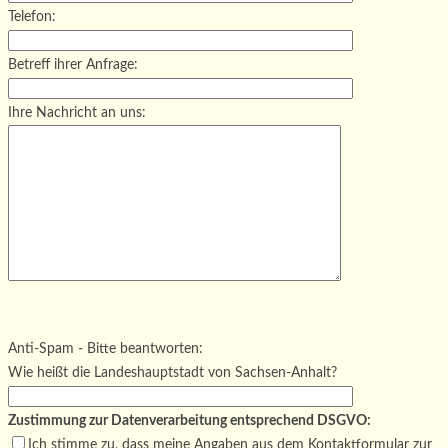
Telefon:
Betreff ihrer Anfrage:
Ihre Nachricht an uns:
Bitte lasse dieses Feld leer.
Bitte lasse dieses Feld leer.
Bitte lasse dieses Feld leer.
Anti-Spam - Bitte beantworten:
Wie heißt die Landeshauptstadt von Sachsen-Anhalt?
Zustimmung zur Datenverarbeitung entsprechend DSGVO:
Ich stimme zu, dass meine Angaben aus dem Kontaktformular zur