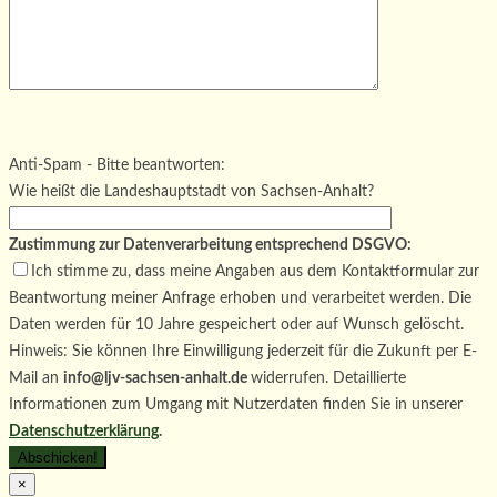
Bitte lasse dieses Feld leer.
Bitte lasse dieses Feld leer.
Bitte lasse dieses Feld leer.
Anti-Spam - Bitte beantworten:
Wie heißt die Landeshauptstadt von Sachsen-Anhalt?
Zustimmung zur Datenverarbeitung entsprechend DSGVO:
Ich stimme zu, dass meine Angaben aus dem Kontaktformular zur
Beantwortung meiner Anfrage erhoben und verarbeitet werden. Die
Daten werden für 10 Jahre gespeichert oder auf Wunsch gelöscht.
Hinweis: Sie können Ihre Einwilligung jederzeit für die Zukunft per E-
Mail an
info@ljv-sachsen-anhalt.de
widerrufen. Detaillierte
Informationen zum Umgang mit Nutzerdaten finden Sie in unserer
Datenschutzerklärung
.
×