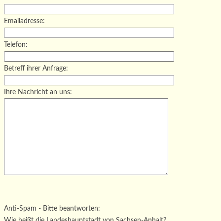
Emailadresse:
Telefon:
Betreff ihrer Anfrage:
Ihre Nachricht an uns:
Bitte lasse dieses Feld leer.
Bitte lasse dieses Feld leer.
Bitte lasse dieses Feld leer.
Anti-Spam - Bitte beantworten:
Wie heißt die Landeshauptstadt von Sachsen-Anhalt?