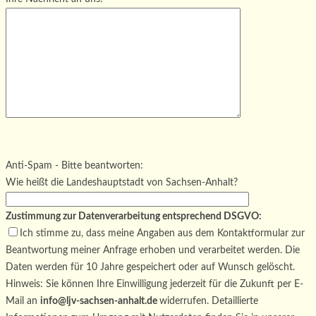
Bitte lasse dieses Feld leer.
Bitte lasse dieses Feld leer.
Bitte lasse dieses Feld leer.
Anti-Spam - Bitte beantworten:
Wie heißt die Landeshauptstadt von Sachsen-Anhalt?
Zustimmung zur Datenverarbeitung entsprechend DSGVO:
Ich stimme zu, dass meine Angaben aus dem Kontaktformular zur
Beantwortung meiner Anfrage erhoben und verarbeitet werden. Die
Daten werden für 10 Jahre gespeichert oder auf Wunsch gelöscht.
Hinweis: Sie können Ihre Einwilligung jederzeit für die Zukunft per E-
Mail an
info@ljv-sachsen-anhalt.de
widerrufen. Detaillierte