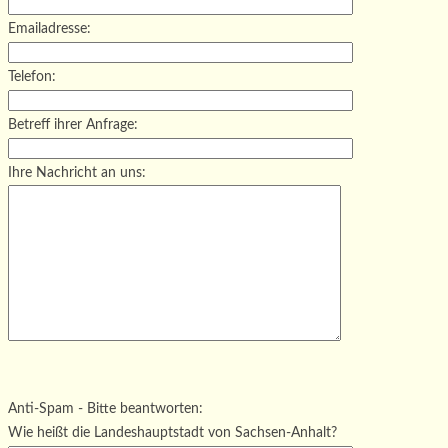
Emailadresse:
Telefon:
Betreff ihrer Anfrage:
Ihre Nachricht an uns:
Bitte lasse dieses Feld leer.
Bitte lasse dieses Feld leer.
Bitte lasse dieses Feld leer.
Anti-Spam - Bitte beantworten:
Wie heißt die Landeshauptstadt von Sachsen-Anhalt?