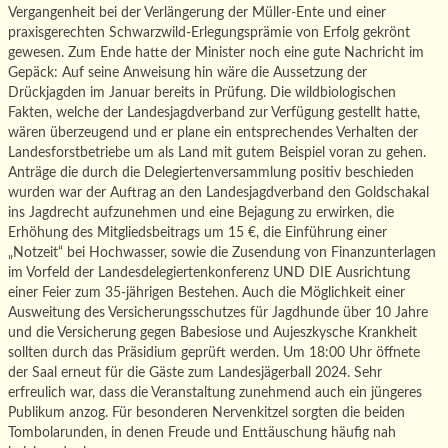
Vergangenheit bei der Verlängerung der Müller-Ente und einer
praxisgerechten Schwarzwild-Erlegungsprämie von Erfolg gekrönt
gewesen. Zum Ende hatte der Minister noch eine gute Nachricht im
Gepäck: Auf seine Anweisung hin wäre die Aussetzung der
Drückjagden im Januar bereits in Prüfung. Die wildbiologischen
Fakten, welche der Landesjagdverband zur Verfügung gestellt hatte,
wären überzeugend und er plane ein entsprechendes Verhalten der
Landesforstbetriebe um als Land mit gutem Beispiel voran zu gehen.
Anträge die durch die Delegiertenversammlung positiv beschieden
wurden war der Auftrag an den Landesjagdverband den Goldschakal
ins Jagdrecht aufzunehmen und eine Bejagung zu erwirken, die
Erhöhung des Mitgliedsbeitrags um 15 €, die Einführung einer
„Notzeit“ bei Hochwasser, sowie die Zusendung von Finanzunterlagen
im Vorfeld der Landesdelegiertenkonferenz UND DIE Ausrichtung
einer Feier zum 35-jährigen Bestehen. Auch die Möglichkeit einer
Ausweitung des Versicherungsschutzes für Jagdhunde über 10 Jahre
und die Versicherung gegen Babesiose und Aujeszkysche Krankheit
sollten durch das Präsidium geprüft werden. Um 18:00 Uhr öffnete
der Saal erneut für die Gäste zum Landesjägerball 2024. Sehr
erfreulich war, dass die Veranstaltung zunehmend auch ein jüngeres
Publikum anzog. Für besonderen Nervenkitzel sorgten die beiden
Tombolarunden, in denen Freude und Enttäuschung häufig nah