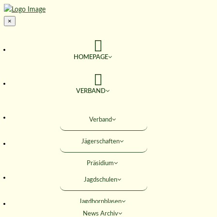
×
HOMEPAGE
VERBAND
TERMINE
Verband
Jägerschaften
JAGD & NATUR
Präsidium
SERVICE
Jagdschulen
Obleute
Jagdhornblasen
Geschäftsstelle
AKTIVITÄTEN
News Archiv