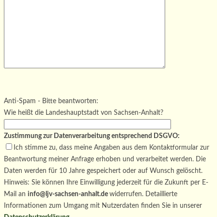
Bitte lasse dieses Feld leer.
Bitte lasse dieses Feld leer.
Bitte lasse dieses Feld leer.
Anti-Spam - Bitte beantworten:
Wie heißt die Landeshauptstadt von Sachsen-Anhalt?
Zustimmung zur Datenverarbeitung entsprechend DSGVO:
Ich stimme zu, dass meine Angaben aus dem Kontaktformular zur
Beantwortung meiner Anfrage erhoben und verarbeitet werden. Die
Daten werden für 10 Jahre gespeichert oder auf Wunsch gelöscht.
Hinweis: Sie können Ihre Einwilligung jederzeit für die Zukunft per E-
Mail an
info@ljv-sachsen-anhalt.de
widerrufen. Detaillierte
Informationen zum Umgang mit Nutzerdaten finden Sie in unserer