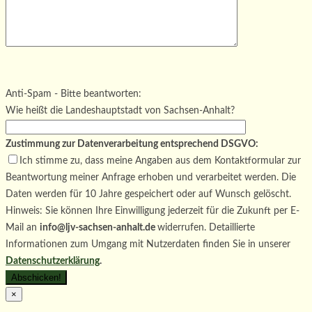
Bitte lasse dieses Feld leer.
Bitte lasse dieses Feld leer.
Bitte lasse dieses Feld leer.
Anti-Spam - Bitte beantworten:
Wie heißt die Landeshauptstadt von Sachsen-Anhalt?
Zustimmung zur Datenverarbeitung entsprechend DSGVO:
Ich stimme zu, dass meine Angaben aus dem Kontaktformular zur
Beantwortung meiner Anfrage erhoben und verarbeitet werden. Die
Daten werden für 10 Jahre gespeichert oder auf Wunsch gelöscht.
Hinweis: Sie können Ihre Einwilligung jederzeit für die Zukunft per E-
Mail an
info@ljv-sachsen-anhalt.de
widerrufen. Detaillierte
Informationen zum Umgang mit Nutzerdaten finden Sie in unserer
Datenschutzerklärung
.
×