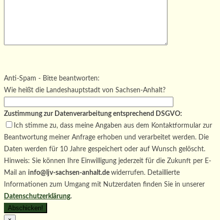
Bitte lasse dieses Feld leer.
Bitte lasse dieses Feld leer.
Bitte lasse dieses Feld leer.
Anti-Spam - Bitte beantworten:
Wie heißt die Landeshauptstadt von Sachsen-Anhalt?
Zustimmung zur Datenverarbeitung entsprechend DSGVO:
Ich stimme zu, dass meine Angaben aus dem Kontaktformular zur
Beantwortung meiner Anfrage erhoben und verarbeitet werden. Die
Daten werden für 10 Jahre gespeichert oder auf Wunsch gelöscht.
Hinweis: Sie können Ihre Einwilligung jederzeit für die Zukunft per E-
Mail an
info@ljv-sachsen-anhalt.de
widerrufen. Detaillierte
Informationen zum Umgang mit Nutzerdaten finden Sie in unserer
Datenschutzerklärung
.
×