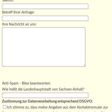
Telefon:
Betreff ihrer Anfrage:
Ihre Nachricht an uns:
Bitte lasse dieses Feld leer.
Bitte lasse dieses Feld leer.
Bitte lasse dieses Feld leer.
Anti-Spam - Bitte beantworten:
Wie heißt die Landeshauptstadt von Sachsen-Anhalt?
Zustimmung zur Datenverarbeitung entsprechend DSGVO:
Ich stimme zu, dass meine Angaben aus dem Kontaktformular zur