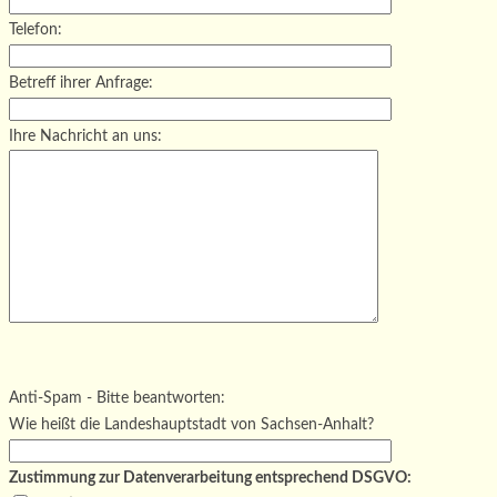
Telefon:
Betreff ihrer Anfrage:
Ihre Nachricht an uns:
Bitte lasse dieses Feld leer.
Bitte lasse dieses Feld leer.
Bitte lasse dieses Feld leer.
Anti-Spam - Bitte beantworten:
Wie heißt die Landeshauptstadt von Sachsen-Anhalt?
Zustimmung zur Datenverarbeitung entsprechend DSGVO: