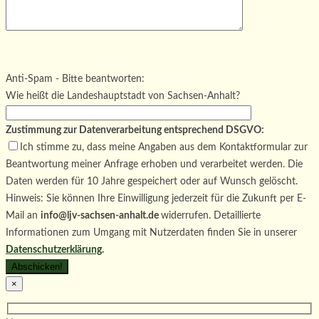
Bitte lasse dieses Feld leer.
Bitte lasse dieses Feld leer.
Bitte lasse dieses Feld leer.
Anti-Spam - Bitte beantworten:
Wie heißt die Landeshauptstadt von Sachsen-Anhalt?
Zustimmung zur Datenverarbeitung entsprechend DSGVO:
Ich stimme zu, dass meine Angaben aus dem Kontaktformular zur
Beantwortung meiner Anfrage erhoben und verarbeitet werden. Die
Daten werden für 10 Jahre gespeichert oder auf Wunsch gelöscht.
Hinweis: Sie können Ihre Einwilligung jederzeit für die Zukunft per E-
Mail an
info@ljv-sachsen-anhalt.de
widerrufen. Detaillierte
Informationen zum Umgang mit Nutzerdaten finden Sie in unserer
Datenschutzerklärung
.
×