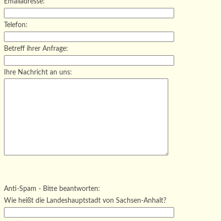
Emailadresse:
Telefon:
Betreff ihrer Anfrage:
Ihre Nachricht an uns:
Bitte lasse dieses Feld leer.
Bitte lasse dieses Feld leer.
Bitte lasse dieses Feld leer.
Anti-Spam - Bitte beantworten:
Wie heißt die Landeshauptstadt von Sachsen-Anhalt?