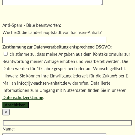
Bitte lasse dieses Feld leer.
Bitte lasse dieses Feld leer.
Bitte lasse dieses Feld leer.
Anti-Spam - Bitte beantworten:
Wie heißt die Landeshauptstadt von Sachsen-Anhalt?
Zustimmung zur Datenverarbeitung entsprechend DSGVO:
Ich stimme zu, dass meine Angaben aus dem Kontaktformular zur
Beantwortung meiner Anfrage erhoben und verarbeitet werden. Die
Daten werden für 10 Jahre gespeichert oder auf Wunsch gelöscht.
Hinweis: Sie können Ihre Einwilligung jederzeit für die Zukunft per E-
Mail an
info@ljv-sachsen-anhalt.de
widerrufen. Detaillierte
Informationen zum Umgang mit Nutzerdaten finden Sie in unserer
Datenschutzerklärung
.
×
Name: