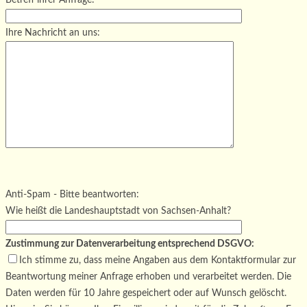
Betreff ihrer Anfrage:
Ihre Nachricht an uns:
Bitte lasse dieses Feld leer.
Bitte lasse dieses Feld leer.
Bitte lasse dieses Feld leer.
Anti-Spam - Bitte beantworten:
Wie heißt die Landeshauptstadt von Sachsen-Anhalt?
Zustimmung zur Datenverarbeitung entsprechend DSGVO:
Ich stimme zu, dass meine Angaben aus dem Kontaktformular zur
Beantwortung meiner Anfrage erhoben und verarbeitet werden. Die
Daten werden für 10 Jahre gespeichert oder auf Wunsch gelöscht.