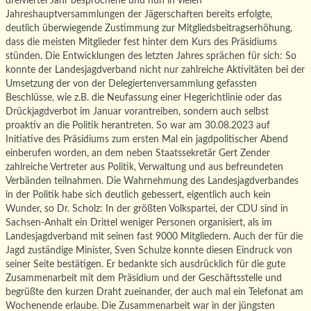
dreiviertel Jahr besprochene und nun in vielen
Jahreshauptversammlungen der Jägerschaften bereits erfolgte,
deutlich überwiegende Zustimmung zur Mitgliedsbeitragserhöhung,
dass die meisten Mitglieder fest hinter dem Kurs des Präsidiums
stünden. Die Entwicklungen des letzten Jahres sprächen für sich: So
konnte der Landesjagdverband nicht nur zahlreiche Aktivitäten bei der
Umsetzung der von der Delegiertenversammlung gefassten
Beschlüsse, wie z.B. die Neufassung einer Hegerichtlinie oder das
Drückjagdverbot im Januar vorantreiben, sondern auch selbst
proaktiv an die Politik herantreten. So war am 30.08.2023 auf
Initiative des Präsidiums zum ersten Mal ein jagdpolitischer Abend
einberufen worden, an dem neben Staatssekretär Gert Zender
zahlreiche Vertreter aus Politik, Verwaltung und aus befreundeten
Verbänden teilnahmen. Die Wahrnehmung des Landesjagdverbandes
in der Politik habe sich deutlich gebessert, eigentlich auch kein
Wunder, so Dr. Scholz: In der größten Volkspartei, der CDU sind in
Sachsen-Anhalt ein Drittel weniger Personen organisiert, als im
Landesjagdverband mit seinen fast 9000 Mitgliedern. Auch der für die
Jagd zuständige Minister, Sven Schulze konnte diesen Eindruck von
seiner Seite bestätigen. Er bedankte sich ausdrücklich für die gute
Zusammenarbeit mit dem Präsidium und der Geschäftsstelle und
begrüßte den kurzen Draht zueinander, der auch mal ein Telefonat am
Wochenende erlaube. Die Zusammenarbeit war in der jüngsten