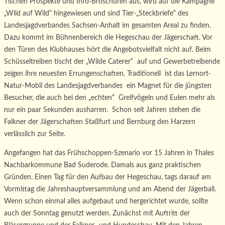
Tischen Prospekte und Info-Broschüren aus, wird auf die Kampagne
„Wild auf Wild“ hingewiesen und sind Tier-„Steckbriefe“ des
Landesjagdverbandes Sachsen-Anhalt im gesamten Areal zu finden.
Dazu kommt im Bühnenbereich die Hegeschau der Jägerschaft. Vor
den Türen des Klubhauses hört die Angebotsvielfalt nicht auf. Beim
Schüsseltreiben tischt der „Wilde Caterer“ auf und Gewerbetreibende
zeigen ihre neuesten Errungenschaften. Traditionell ist das Lernort-
Natur-Mobil des Landesjagdverbandes ein Magnet für die jüngsten
Besucher, die auch bei den „echten“ Greifvögeln und Eulen mehr als
nur ein paar Sekunden ausharren. Schon seit Jahren stehen die
Falkner der Jägerschaften Staßfurt und Bernburg den Harzern
verlässlich zur Seite.
Angefangen hat das Frühschoppen-Szenario vor 15 Jahren in Thales
Nachbarkommune Bad Suderode. Damals aus ganz praktischen
Gründen. Einen Tag für den Aufbau der Hegeschau, tags darauf am
Vormittag die Jahreshauptversammlung und am Abend der Jägerball.
Wenn schon einmal alles aufgebaut und hergerichtet wurde, sollte
auch der Sonntag genutzt werden. Zunächst mit Auftritt der