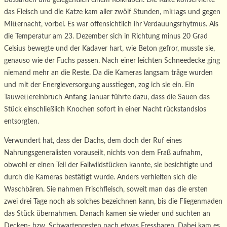
Bussarden und gelegentlich einem Kolkraben. Die Kälte konservierte
das Fleisch und die Katze kam aller zwölf Stunden, mittags und gegen
Mitternacht, vorbei. Es war offensichtlich ihr Verdauungsrhytmus. Als
die Temperatur am 23. Dezember sich in Richtung minus 20 Grad
Celsius bewegte und der Kadaver hart, wie Beton gefror, musste sie,
genauso wie der Fuchs passen. Nach einer leichten Schneedecke ging
niemand mehr an die Reste. Da die Kameras langsam träge wurden
und mit der Energieversorgung ausstiegen, zog ich sie ein. Ein
Tauwettereinbruch Anfang Januar führte dazu, dass die Sauen das
Stück einschließlich Knochen sofort in einer Nacht rückstandslos
entsorgten.
Verwundert hat, dass der Dachs, dem doch der Ruf eines
Nahrungsgeneralisten vorauseilt, nichts von dem Fraß aufnahm,
obwohl er einen Teil der Fallwildstücken kannte, sie besichtigte und
durch die Kameras bestätigt wurde. Anders verhielten sich die
Waschbären. Sie nahmen Frischfleisch, soweit man das die ersten
zwei drei Tage noch als solches bezeichnen kann, bis die Fliegenmaden
das Stück übernahmen. Danach kamen sie wieder und suchten an
Decken- bzw. Schwartenresten nach etwas Fressbaren. Dabei kam es