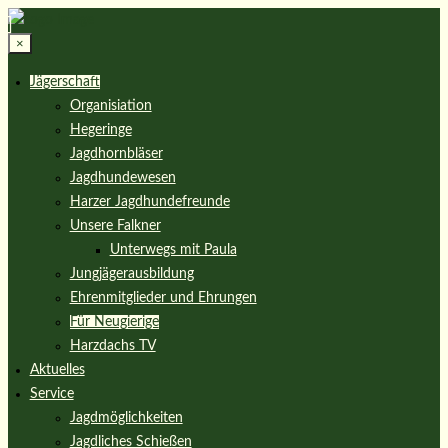
×
Jägerschaft
Organisiation
Hegeringe
Jagdhornbläser
Jagdhundewesen
Harzer Jagdhundefreunde
Unsere Falkner
Unterwegs mit Paula
Jungjägerausbildung
Ehrenmitglieder und Ehrungen
Für Neugierige
Harzdachs TV
Aktuelles
Service
Jagdmöglichkeiten
Jagdliches Schießen