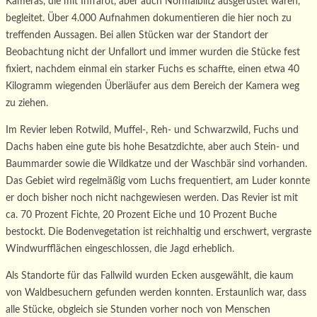
Kameras, die mit Infrarot, aber auch Normalblitz ausgerüstet waren,
begleitet. Über 4.000 Aufnahmen dokumentieren die hier noch zu
treffenden Aussagen. Bei allen Stücken war der Standort der
Beobachtung nicht der Unfallort und immer wurden die Stücke fest
fixiert, nachdem einmal ein starker Fuchs es schaffte, einen etwa 40
Kilogramm wiegenden Überläufer aus dem Bereich der Kamera weg
zu ziehen.
Im Revier leben Rotwild, Muffel-, Reh- und Schwarzwild, Fuchs und
Dachs haben eine gute bis hohe Besatzdichte, aber auch Stein- und
Baummarder sowie die Wildkatze und der Waschbär sind vorhanden.
Das Gebiet wird regelmäßig vom Luchs frequentiert, am Luder konnte
er doch bisher noch nicht nachgewiesen werden. Das Revier ist mit
ca. 70 Prozent Fichte, 20 Prozent Eiche und 10 Prozent Buche
bestockt. Die Bodenvegetation ist reichhaltig und erschwert, vergraste
Windwurfflächen eingeschlossen, die Jagd erheblich.
Als Standorte für das Fallwild wurden Ecken ausgewählt, die kaum
von Waldbesuchern gefunden werden konnten. Erstaunlich war, dass
alle Stücke, obgleich sie Stunden vorher noch von Menschen