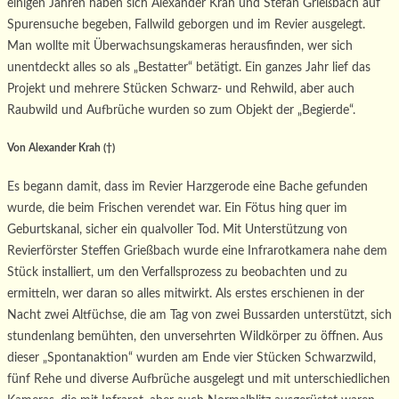
einigen Jahren haben sich Alexander Krah und Stefan Grießbach auf
Spurensuche begeben, Fallwild geborgen und im Revier ausgelegt.
Man wollte mit Überwachsungskameras herausfinden, wer sich
unentdeckt alles so als „Bestatter“ betätigt. Ein ganzes Jahr lief das
Projekt und mehrere Stücken Schwarz- und Rehwild, aber auch
Raubwild und Aufbrüche wurden so zum Objekt der „Begierde“.
Von Alexander Krah (†)
Es begann damit, dass im Revier Harzgerode eine Bache gefunden
wurde, die beim Frischen verendet war. Ein Fötus hing quer im
Geburtskanal, sicher ein qualvoller Tod. Mit Unterstützung von
Revierförster Steffen Grießbach wurde eine Infrarotkamera nahe dem
Stück installiert, um den Verfallsprozess zu beobachten und zu
ermitteln, wer daran so alles mitwirkt. Als erstes erschienen in der
Nacht zwei Altfüchse, die am Tag von zwei Bussarden unterstützt, sich
stundenlang bemühten, den unversehrten Wildkörper zu öffnen. Aus
dieser „Spontanaktion“ wurden am Ende vier Stücken Schwarzwild,
fünf Rehe und diverse Aufbrüche ausgelegt und mit unterschiedlichen