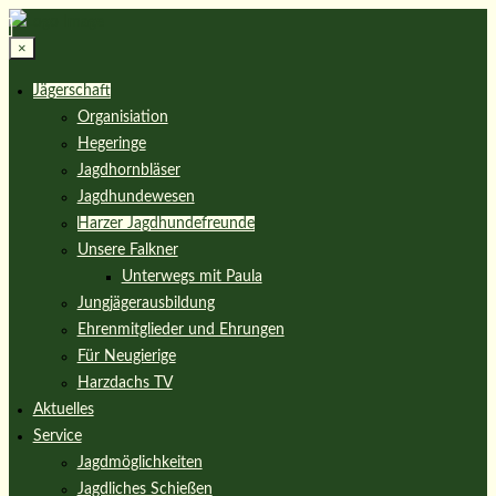
×
Jägerschaft
Organisiation
Hegeringe
Jagdhornbläser
Jagdhundewesen
Harzer Jagdhundefreunde
Unsere Falkner
Unterwegs mit Paula
Jungjägerausbildung
Ehrenmitglieder und Ehrungen
Für Neugierige
Harzdachs TV
Aktuelles
Service
Jagdmöglichkeiten
Jagdliches Schießen