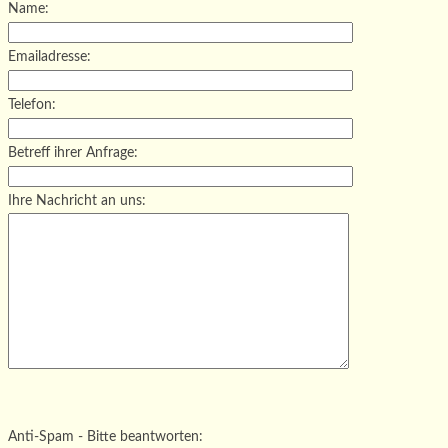
Name:
Emailadresse:
Telefon:
Betreff ihrer Anfrage:
Ihre Nachricht an uns:
Bitte lasse dieses Feld leer.
Bitte lasse dieses Feld leer.
Bitte lasse dieses Feld leer.
Anti-Spam - Bitte beantworten: