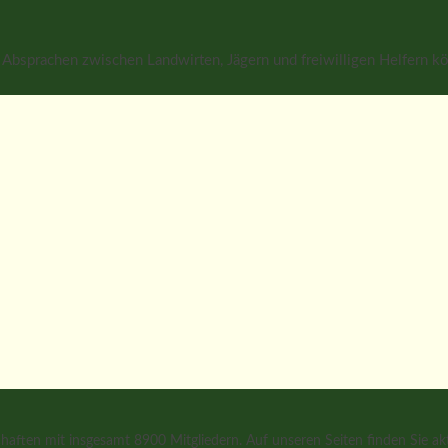
ge Absprachen zwischen Landwirten, Jägern und freiwilligen Helfern
aften mit insgesamt 8900 Mitgliedern. Auf unseren Seiten finden Sie ak