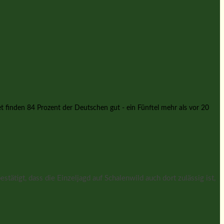
et finden 84 Prozent der Deutschen gut - ein Fünftel mehr als vor 20
tigt, dass die Einzeljagd auf Schalenwild auch dort zulässig ist,