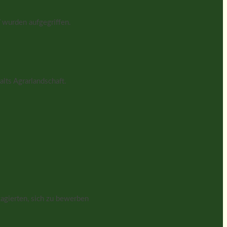
 wurden aufgegriffen.
lts Agrarlandschaft.
agierten, sich zu bewerben