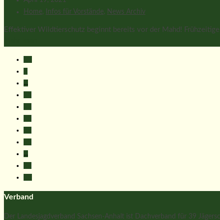
Home
,
Infos für Vorstände
,
News Archiv
Effektiver Wildtierschutz beginnt bereits vor der Mahd! Frühzeiti
Mehr lesen
1
...
16
17
18
19
20
...
22
Verband
Der Landesjagdverband Sachsen-Anhalt ist Dachverband für 39 Jägersch