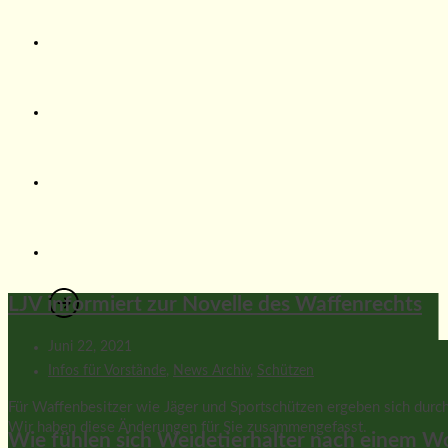
LJV informiert zur Novelle des Waffenrechts
Juni 22, 2021
Infos für Vorstände
,
News Archiv
,
Schützen
Für Waffenbesitzer wie Jäger und Sportschützen ergeben sich dur
Wir haben diese Änderungen für Sie zusammengefasst.
Wie fühlen sich Weidetierhalter nach einem Wo