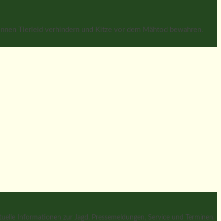
 können Tierleid verhindern und Kitze vor dem Mähtod bewahren.
tuelle Informationen zur Jagd, Pressemeldungen, Service und Terminen.