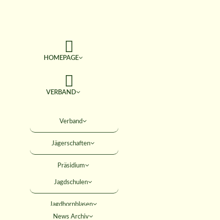
HOMEPAGE
VERBAND
TERMINE
Verband
Jägerschaften
JAGD & NATUR
Präsidium
SERVICE
Jagdschulen
Obleute
Jagdhornblasen
Geschäftsstelle
AKTIVITÄTEN
News Archiv