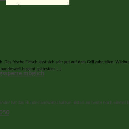
 Das frische Fleisch lässt sich sehr gut auf dem Grill zubereiten. Wildbr
 bundesweit beginnt spätestens [...]
gssperre möglich
er hat das Bundeslandwirtschaftsministerium heute noch einmal bestä
2050